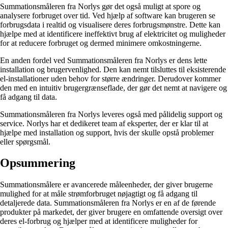
Summationsmåleren fra Norlys gør det også muligt at spore og
analysere forbruget over tid. Ved hjælp af software kan brugeren se
forbrugsdata i realtid og visualisere deres forbrugsmønstre. Dette kan
hjælpe med at identificere ineffektivt brug af elektricitet og muligheder
for at reducere forbruget og dermed minimere omkostningerne.
En anden fordel ved Summationsmåleren fra Norlys er dens lette
installation og brugervenlighed. Den kan nemt tilsluttes til eksisterende
el-installationer uden behov for større ændringer. Derudover kommer
den med en intuitiv brugergrænseflade, der gør det nemt at navigere og
få adgang til data.
Summationsmåleren fra Norlys leveres også med pålidelig support og
service. Norlys har et dedikeret team af eksperter, der er klar til at
hjælpe med installation og support, hvis der skulle opstå problemer
eller spørgsmål.
Opsummering
Summationsmålere er avancerede måleenheder, der giver brugerne
mulighed for at måle strømforbruget nøjagtigt og få adgang til
detaljerede data. Summationsmåleren fra Norlys er en af de førende
produkter på markedet, der giver brugere en omfattende oversigt over
deres el-forbrug og hjælper med at identificere muligheder for