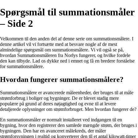
Spørgsmål til summationsmåler
– Side 2
Velkommen til den anden del af denne serie om summationsmålere. I
denne artikel vil vi fortsætte med at besvare nogle af de mest
almindelige spørgsmål om summationsmålere. Vi vil også se på,
hvordan Summationsmåleren fra Norlys fungerer, og hvilke fordele
den kan tilbyde. Lad os dykke ned i emnet og få en bredere forståelse
for summationsmålere.
Hvordan fungerer summationsmålere?
Summationsmålere er avancerede måleenheder, der bruges til at måle
strømforbrug i boliger og bygninger. De er blevet stadig mere
populære på grund af deres nøjagtighed og evne til at levere
detaljerede oplysninger om strømforbruget. Men hvordan fungerer de?
En summationsmåler er normalt installeret ved indgangen til en
bygning, hvor den registrerer den samlede mængde strøm, der bruges i
bygningen. Den har en avanceret målekreds, der måler
strømforsyningen i realtid og konverterer den til et antal kilowatt-timer