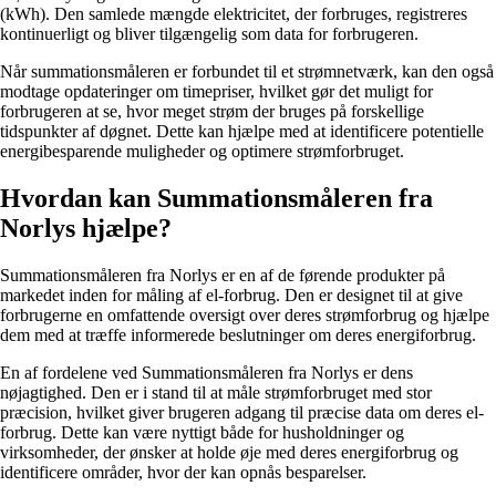
(kWh). Den samlede mængde elektricitet, der forbruges, registreres
kontinuerligt og bliver tilgængelig som data for forbrugeren.
Når summationsmåleren er forbundet til et strømnetværk, kan den også
modtage opdateringer om timepriser, hvilket gør det muligt for
forbrugeren at se, hvor meget strøm der bruges på forskellige
tidspunkter af døgnet. Dette kan hjælpe med at identificere potentielle
energibesparende muligheder og optimere strømforbruget.
Hvordan kan Summationsmåleren fra
Norlys hjælpe?
Summationsmåleren fra Norlys er en af de førende produkter på
markedet inden for måling af el-forbrug. Den er designet til at give
forbrugerne en omfattende oversigt over deres strømforbrug og hjælpe
dem med at træffe informerede beslutninger om deres energiforbrug.
En af fordelene ved Summationsmåleren fra Norlys er dens
nøjagtighed. Den er i stand til at måle strømforbruget med stor
præcision, hvilket giver brugeren adgang til præcise data om deres el-
forbrug. Dette kan være nyttigt både for husholdninger og
virksomheder, der ønsker at holde øje med deres energiforbrug og
identificere områder, hvor der kan opnås besparelser.