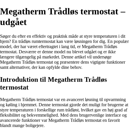
Megatherm Trådløs termostat –
udgået
Søger du efter en effektiv og praktisk måde at styre temperaturen i dit
hjem? En trådløs rumtermostat kan være løsningen for dig. En populær
model, der har været eftertragtet i lang tid, er Megatherm Trådløs
termostat. Desværre er denne model nu blevet udgået og er ikke
længere tilgængelig på markedet. Denne artikel vil undersøge
Megatherm Trådløs termostat og præsentere dens vigtigste funktioner
samt alternativer, der kan opfylde dine behov.
Introduktion til Megatherm Trådløs
termostat
Megatherm Trådløs termostat var en avanceret løsning til opvarmning
og køling i hjemmet. Denne termostat gjorde det muligt for brugerne at
styre temperaturen i forskellige rum trådløst, hvilket gav en høj grad af
fleksibilitet og bekvemmelighed. Med dens brugervenlige interface og
avancerede funktioner var Megatherm Trådløs termostat en favorit
blandt mange boligejere.