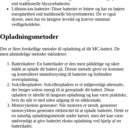
end traditionelle blysyrebatterier.
Lithium-ion-batterier: Disse batterier er lettere og har en højere
energitæthed end traditionelle blysyrebatterier. De er også
dyrere, men har en længere levetid og kræver minimal
vedligeholdelse.
Opladningsmetoder
Der er flere forskellige metoder til opladning af dit MC-batteri. De
mest almindelige metoder inkluderer:
Batteriladere: En batterilader er den mest pålidelige og sikre
måde at oplade dit batteri på. Denne metode giver en konstant
og kontrolleret strømforsyning til batteriet og forhindrer
overopladning.
Solcelleopladere: Solcelleopladere er et miljøvenligt alternativ,
der bruger solens energi til at genoplade dit batteri. Disse
opladere er ideelle til langsom opladning og kan være praktiske,
hvis du står et sted uden adgang til en stikkontakt.
Motorcykelens generator: Når motoren er tændt, genererer
motorcyklens generator elektricitet til at oplade batteriet. Dette er
en naturlig opladningsmetode under kørsel, men det kan være
nødvendigt at give batteriet ekstra opladning ved hjælp af en
batterilader.