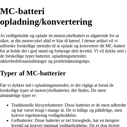
MC-batteri
opladning/konvertering
At vedligeholde og oplade sit motorcykelbatteri er afgørende for at
sikre, at din motorcykel altid er klar til kørsel. I denne artikel vil vi
udforske forskellige metoder til at oplade og konvertere dit MC-batteri
for at holde det i god stand og forlænge dets levetid. Vi vil dykke ned i
de forskellige typer batterier, opladningsmetoder,
sikkerhedsforanstaltninger og problemløsningstips.
Typer af MC-batterier
Før vi dykker ind i opladningsmetoder, er det vigtigt at forstå de
forskellige typer af motorcykelbatterier, der findes. De mest
almindelige typer er:
Traditionelle blysyrebatterier: Disse batterier er de mest udbredte
og har været brugt i mange år. De er billige og pålidelige, men
kræver regelmæssig vedligeholdelse.
Gelbatterier: Disse batterier er tæt forseglede, har en længere
levetid og kræver minimal vedligeholdelse. De er dog dyrere