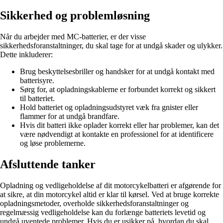
Sikkerhed og problemløsning
Når du arbejder med MC-batterier, er der visse
sikkerhedsforanstaltninger, du skal tage for at undgå skader og ulykker.
Dette inkluderer:
Brug beskyttelsesbriller og handsker for at undgå kontakt med
batterisyre.
Sørg for, at opladningskablerne er forbundet korrekt og sikkert
til batteriet.
Hold batteriet og opladningsudstyret væk fra gnister eller
flammer for at undgå brandfare.
Hvis dit batteri ikke oplader korrekt eller har problemer, kan det
være nødvendigt at kontakte en professionel for at identificere
og løse problemerne.
Afsluttende tanker
Opladning og vedligeholdelse af dit motorcykelbatteri er afgørende for
at sikre, at din motorcykel altid er klar til kørsel. Ved at bruge korrekte
opladningsmetoder, overholde sikkerhedsforanstaltninger og
regelmæssig vedligeholdelse kan du forlænge batteriets levetid og
undgå uventede problemer. Hvis du er usikker på, hvordan du skal