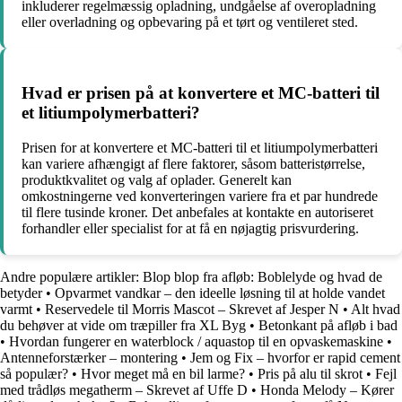
inkluderer regelmæssig opladning, undgåelse af overopladning
eller overladning og opbevaring på et tørt og ventileret sted.
Hvad er prisen på at konvertere et MC-batteri til
et litiumpolymerbatteri?
Prisen for at konvertere et MC-batteri til et litiumpolymerbatteri
kan variere afhængigt af flere faktorer, såsom batteristørrelse,
produktkvalitet og valg af oplader. Generelt kan
omkostningerne ved konverteringen variere fra et par hundrede
til flere tusinde kroner. Det anbefales at kontakte en autoriseret
forhandler eller specialist for at få en nøjagtig prisvurdering.
Andre populære artikler:
Blop blop fra afløb: Boblelyde og hvad de
betyder
•
Opvarmet vandkar – den ideelle løsning til at holde vandet
varmt
•
Reservedele til Morris Mascot – Skrevet af Jesper N
•
Alt hvad
du behøver at vide om træpiller fra XL Byg
•
Betonkant på afløb i bad
•
Hvordan fungerer en waterblock / aquastop til en opvaskemaskine
•
Antenneforstærker – montering
•
Jem og Fix – hvorfor er rapid cement
så populær?
•
Hvor meget må en bil larme?
•
Pris på alu til skrot
•
Fejl
med trådløs megatherm – Skrevet af Uffe D
•
Honda Melody – Kører