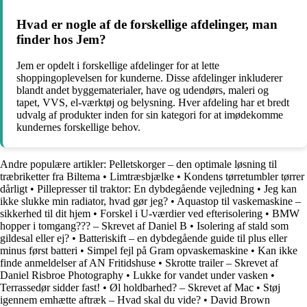
Hvad er nogle af de forskellige afdelinger, man
finder hos Jem?
Jem er opdelt i forskellige afdelinger for at lette
shoppingoplevelsen for kunderne. Disse afdelinger inkluderer
blandt andet byggematerialer, have og udendørs, maleri og
tapet, VVS, el-værktøj og belysning. Hver afdeling har et bredt
udvalg af produkter inden for sin kategori for at imødekomme
kundernes forskellige behov.
Andre populære artikler:
Pelletskorger – den optimale løsning til
træbriketter fra Biltema
•
Limtræsbjælke
•
Kondens tørretumbler tørrer
dårligt
•
Pillepresser til traktor: En dybdegående vejledning
•
Jeg kan
ikke slukke min radiator, hvad gør jeg?
•
Aquastop til vaskemaskine –
sikkerhed til dit hjem
•
Forskel i U-værdier ved efterisolering
•
BMW
hopper i tomgang??? – Skrevet af Daniel B
•
Isolering af stald som
gildesal eller ej?
•
Batteriskift – en dybdegående guide til plus eller
minus først batteri
•
Simpel fejl på Gram opvaskemaskine
•
Kan ikke
finde anmeldelser af AN Fritidshuse
•
Skrotte trailer – Skrevet af
Daniel Risbroe Photography
•
Lukke for vandet under vasken
•
Terrassedør sidder fast!
•
Øl holdbarhed? – Skrevet af Mac
•
Støj
igennem emhætte aftræk – Hvad skal du vide?
•
David Brown