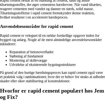
Rapid cement består af en blanding af cement, sand og andre
tilsætningsstoffer, der øger cementens hærdeevne. Når vand tilsættes,
reagerer cementen med vandet og danner en stærk, solid masse.
Tilsætningsstofferne i rapid cement fremskynder denne reaktion,
hvilket resulterer i en accelereret hærdeproces.
Anvendelsesområder for rapid cement
Rapid cement er velegnet til en række forskellige opgaver inden for
byggeri og anlæg. Nogle af de mest almindelige anvendelsesområder
inkluderer:
Reparation af betonoverflader
Støbning af fundament
Montering af skillevægge
Udvidelse af eksisterende bygningsstrukturer
På grund af den hurtige hærdningsproces kan rapid cement også være
et praktisk valg i nødsituationer, hvor der er behov for straks at udbedre
skader eller sikre stabilisering af konstruktioner.
Hvorfor er rapid cement populært hos Jem
og Fix?