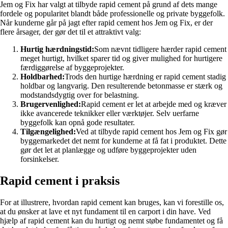
Jem og Fix har valgt at tilbyde rapid cement på grund af dets mange
fordele og popularitet blandt både professionelle og private byggefolk.
Når kunderne går på jagt efter rapid cement hos Jem og Fix, er der
flere årsager, der gør det til et attraktivt valg:
Hurtig hærdningstid:
Som nævnt tidligere hærder rapid cement
meget hurtigt, hvilket sparer tid og giver mulighed for hurtigere
færdiggørelse af byggeprojekter.
Holdbarhed:
Trods den hurtige hærdning er rapid cement stadig
holdbar og langvarig. Den resulterende betonmasse er stærk og
modstandsdygtig over for belastning.
Brugervenlighed:
Rapid cement er let at arbejde med og kræver
ikke avancerede teknikker eller værktøjer. Selv uerfarne
byggefolk kan opnå gode resultater.
Tilgængelighed:
Ved at tilbyde rapid cement hos Jem og Fix gør
byggemarkedet det nemt for kunderne at få fat i produktet. Dette
gør det let at planlægge og udføre byggeprojekter uden
forsinkelser.
Rapid cement i praksis
For at illustrere, hvordan rapid cement kan bruges, kan vi forestille os,
at du ønsker at lave et nyt fundament til en carport i din have. Ved
hjælp af rapid cement kan du hurtigt og nemt støbe fundamentet og få