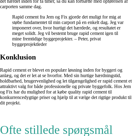
det hærdet inden for få timer, så du kan fortsætte med opførelsen af
carporten samme dag.
Rapid cement fra Jem og Fix gjorde det muligt for mig at
støbe fundamentet til min carport på en enkelt dag. Jeg var
imponeret over, hvor hurtigt det hærdede, og resultatet er
meget solidt. Jeg vil bestemt bruge rapid cement igen til
mine fremtidige byggeprojekter. – Peter, privat
byggeprojektleder
Konklusion
Rapid cement er blevet en populær løsning inden for byggeri og
anlæg, og det er let at se hvorfor. Med sin hurtige hærdningstid,
holdbarhed, brugervenlighed og let tilgængelighed er rapid cement et
attraktivt valg for både professionelle og private byggefolk. Hos Jem
og Fix har du mulighed for at købe quality rapid cement til
konkurrencedygtige priser og hjælp til at vælge det rigtige produkt til
dit projekt.
Ofte stillede spørgsmål