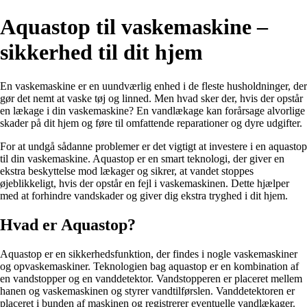
Aquastop til vaskemaskine –
sikkerhed til dit hjem
En vaskemaskine er en uundværlig enhed i de fleste husholdninger, der
gør det nemt at vaske tøj og linned. Men hvad sker der, hvis der opstår
en lækage i din vaskemaskine? En vandlækage kan forårsage alvorlige
skader på dit hjem og føre til omfattende reparationer og dyre udgifter.
For at undgå sådanne problemer er det vigtigt at investere i en aquastop
til din vaskemaskine. Aquastop er en smart teknologi, der giver en
ekstra beskyttelse mod lækager og sikrer, at vandet stoppes
øjeblikkeligt, hvis der opstår en fejl i vaskemaskinen. Dette hjælper
med at forhindre vandskader og giver dig ekstra tryghed i dit hjem.
Hvad er Aquastop?
Aquastop er en sikkerhedsfunktion, der findes i nogle vaskemaskiner
og opvaskemaskiner. Teknologien bag aquastop er en kombination af
en vandstopper og en vanddetektor. Vandstopperen er placeret mellem
hanen og vaskemaskinen og styrer vandtilførslen. Vanddetektoren er
placeret i bunden af maskinen og registrerer eventuelle vandlækager.