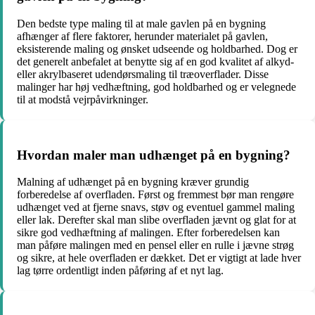
Den bedste type maling til at male gavlen på en bygning
afhænger af flere faktorer, herunder materialet på gavlen,
eksisterende maling og ønsket udseende og holdbarhed. Dog er
det generelt anbefalet at benytte sig af en god kvalitet af alkyd-
eller akrylbaseret udendørsmaling til træoverflader. Disse
malinger har høj vedhæftning, god holdbarhed og er velegnede
til at modstå vejrpåvirkninger.
Hvordan maler man udhænget på en bygning?
Malning af udhænget på en bygning kræver grundig
forberedelse af overfladen. Først og fremmest bør man rengøre
udhænget ved at fjerne snavs, støv og eventuel gammel maling
eller lak. Derefter skal man slibe overfladen jævnt og glat for at
sikre god vedhæftning af malingen. Efter forberedelsen kan
man påføre malingen med en pensel eller en rulle i jævne strøg
og sikre, at hele overfladen er dækket. Det er vigtigt at lade hver
lag tørre ordentligt inden påføring af et nyt lag.