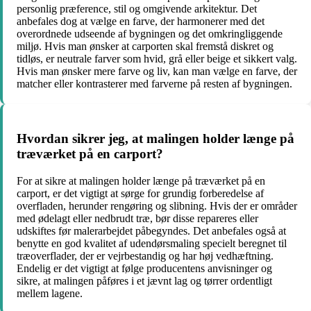
personlig præference, stil og omgivende arkitektur. Det
anbefales dog at vælge en farve, der harmonerer med det
overordnede udseende af bygningen og det omkringliggende
miljø. Hvis man ønsker at carporten skal fremstå diskret og
tidløs, er neutrale farver som hvid, grå eller beige et sikkert valg.
Hvis man ønsker mere farve og liv, kan man vælge en farve, der
matcher eller kontrasterer med farverne på resten af bygningen.
Hvordan sikrer jeg, at malingen holder længe på
træværket på en carport?
For at sikre at malingen holder længe på træværket på en
carport, er det vigtigt at sørge for grundig forberedelse af
overfladen, herunder rengøring og slibning. Hvis der er områder
med ødelagt eller nedbrudt træ, bør disse repareres eller
udskiftes før malerarbejdet påbegyndes. Det anbefales også at
benytte en god kvalitet af udendørsmaling specielt beregnet til
træoverflader, der er vejrbestandig og har høj vedhæftning.
Endelig er det vigtigt at følge producentens anvisninger og
sikre, at malingen påføres i et jævnt lag og tørrer ordentligt
mellem lagene.