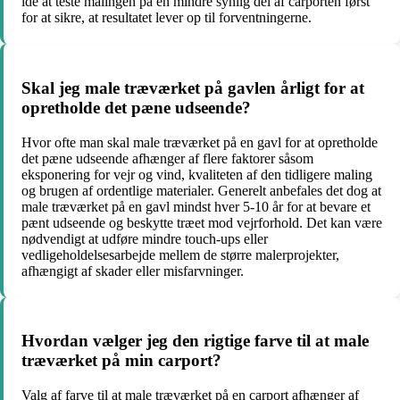
idé at teste malingen på en mindre synlig del af carporten først
for at sikre, at resultatet lever op til forventningerne.
Skal jeg male træværket på gavlen årligt for at
opretholde det pæne udseende?
Hvor ofte man skal male træværket på en gavl for at opretholde
det pæne udseende afhænger af flere faktorer såsom
eksponering for vejr og vind, kvaliteten af den tidligere maling
og brugen af ordentlige materialer. Generelt anbefales det dog at
male træværket på en gavl mindst hver 5-10 år for at bevare et
pænt udseende og beskytte træet mod vejrforhold. Det kan være
nødvendigt at udføre mindre touch-ups eller
vedligeholdelsesarbejde mellem de større malerprojekter,
afhængigt af skader eller misfarvninger.
Hvordan vælger jeg den rigtige farve til at male
træværket på min carport?
Valg af farve til at male træværket på en carport afhænger af