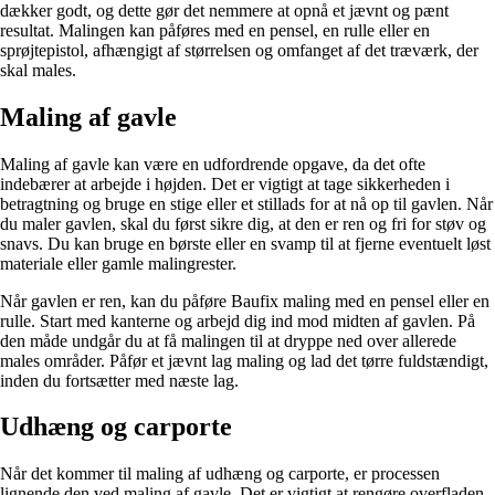
dækker godt, og dette gør det nemmere at opnå et jævnt og pænt
resultat. Malingen kan påføres med en pensel, en rulle eller en
sprøjtepistol, afhængigt af størrelsen og omfanget af det træværk, der
skal males.
Maling af gavle
Maling af gavle kan være en udfordrende opgave, da det ofte
indebærer at arbejde i højden. Det er vigtigt at tage sikkerheden i
betragtning og bruge en stige eller et stillads for at nå op til gavlen. Når
du maler gavlen, skal du først sikre dig, at den er ren og fri for støv og
snavs. Du kan bruge en børste eller en svamp til at fjerne eventuelt løst
materiale eller gamle malingrester.
Når gavlen er ren, kan du påføre Baufix maling med en pensel eller en
rulle. Start med kanterne og arbejd dig ind mod midten af gavlen. På
den måde undgår du at få malingen til at dryppe ned over allerede
males områder. Påfør et jævnt lag maling og lad det tørre fuldstændigt,
inden du fortsætter med næste lag.
Udhæng og carporte
Når det kommer til maling af udhæng og carporte, er processen
lignende den ved maling af gavle. Det er vigtigt at rengøre overfladen