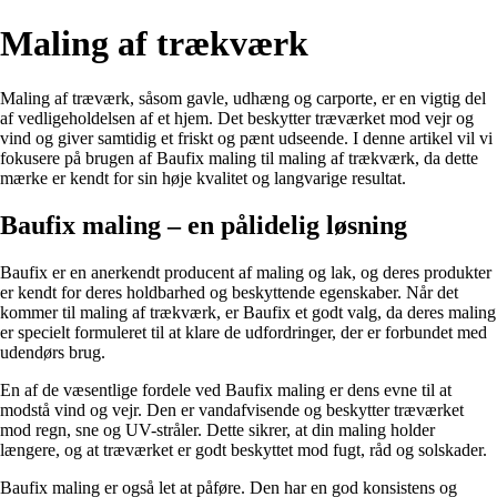
Maling af trækværk
Maling af træværk, såsom gavle, udhæng og carporte, er en vigtig del
af vedligeholdelsen af et hjem. Det beskytter træværket mod vejr og
vind og giver samtidig et friskt og pænt udseende. I denne artikel vil vi
fokusere på brugen af Baufix maling til maling af trækværk, da dette
mærke er kendt for sin høje kvalitet og langvarige resultat.
Baufix maling – en pålidelig løsning
Baufix er en anerkendt producent af maling og lak, og deres produkter
er kendt for deres holdbarhed og beskyttende egenskaber. Når det
kommer til maling af trækværk, er Baufix et godt valg, da deres maling
er specielt formuleret til at klare de udfordringer, der er forbundet med
udendørs brug.
En af de væsentlige fordele ved Baufix maling er dens evne til at
modstå vind og vejr. Den er vandafvisende og beskytter træværket
mod regn, sne og UV-stråler. Dette sikrer, at din maling holder
længere, og at træværket er godt beskyttet mod fugt, råd og solskader.
Baufix maling er også let at påføre. Den har en god konsistens og