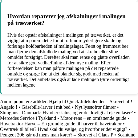
Hvordan reparerer jeg afskalninger i malingen
på træværket?
Hvis der opstår afskalninger i malingen på træværket, er det
vigtigt at reparere dette for at forhindre yderligere skade og
forlænge holdbarheden af malingslaget. Først og fremmest bør
man fjerne den afskallede maling ved at skrabe eller slibe
området forsigtigt. Derefter skal man rense og glatte overfladen
for at sikre god vedhæftning af den nye maling. Efter
forberedelsen kan man påføre malingen på det reparerede
område og sørge for, at det blander sig godt med resten af
træværket. Det anbefales også at lade malingen tørre ordentligt
mellem lagene.
Andre populære artikler:
Hjælp til Quick Julekalender – Skrevet af !
Angelo !
•
Gåsebille-larver i mit bed
•
Nyt lysstofrør flimrer
•
Stunguns i Danmark: Hvad er status, og er det lovligt at eje en taser?
•
Mercedes Service i Tyskland
•
Motor-rens – en omfattende guide
•
Havetraktor Harve – En grundig guide til harver til havetraktor
•
Overtræk til bilen? Hvad skal du vælge, og hvorfor er det vigtigt?
•
Peugeot 206 går ud mens man kører? – Skrevet af Claus P
•
Scantune