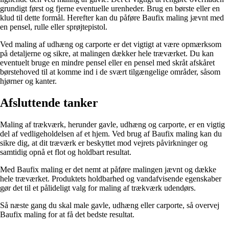
grundigt først og fjerne eventuelle urenheder. Brug en børste eller en
klud til dette formål. Herefter kan du påføre Baufix maling jævnt med
en pensel, rulle eller sprøjtepistol.
Ved maling af udhæng og carporte er det vigtigt at være opmærksom
på detaljerne og sikre, at malingen dækker hele træværket. Du kan
eventuelt bruge en mindre pensel eller en pensel med skråt afskåret
børstehoved til at komme ind i de svært tilgængelige områder, såsom
hjørner og kanter.
Afsluttende tanker
Maling af trækværk, herunder gavle, udhæng og carporte, er en vigtig
del af vedligeholdelsen af et hjem. Ved brug af Baufix maling kan du
sikre dig, at dit træværk er beskyttet mod vejrets påvirkninger og
samtidig opnå et flot og holdbart resultat.
Med Baufix maling er det nemt at påføre malingen jævnt og dække
hele træværket. Produktets holdbarhed og vandafvisende egenskaber
gør det til et pålideligt valg for maling af trækværk udendørs.
Så næste gang du skal male gavle, udhæng eller carporte, så overvej
Baufix maling for at få det bedste resultat.