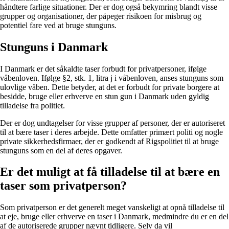
håndtere farlige situationer. Der er dog også bekymring blandt visse
grupper og organisationer, der påpeger risikoen for misbrug og
potentiel fare ved at bruge stunguns.
Stunguns i Danmark
I Danmark er det såkaldte taser forbudt for privatpersoner, ifølge
våbenloven. Ifølge §2, stk. 1, litra j i våbenloven, anses stunguns som
ulovlige våben. Dette betyder, at det er forbudt for private borgere at
besidde, bruge eller erhverve en stun gun i Danmark uden gyldig
tilladelse fra politiet.
Der er dog undtagelser for visse grupper af personer, der er autoriseret
til at bære taser i deres arbejde. Dette omfatter primært politi og nogle
private sikkerhedsfirmaer, der er godkendt af Rigspolitiet til at bruge
stunguns som en del af deres opgaver.
Er det muligt at få tilladelse til at bære en
taser som privatperson?
Som privatperson er det generelt meget vanskeligt at opnå tilladelse til
at eje, bruge eller erhverve en taser i Danmark, medmindre du er en del
af de autoriserede grupper nævnt tidligere. Selv da vil