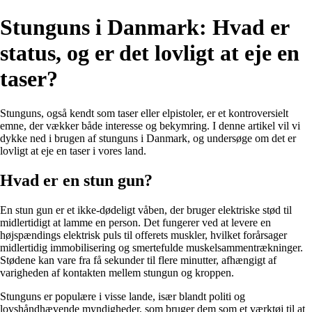
Stunguns i Danmark: Hvad er
status, og er det lovligt at eje en
taser?
Stunguns, også kendt som taser eller elpistoler, er et kontroversielt
emne, der vækker både interesse og bekymring. I denne artikel vil vi
dykke ned i brugen af stunguns i Danmark, og undersøge om det er
lovligt at eje en taser i vores land.
Hvad er en stun gun?
En stun gun er et ikke-dødeligt våben, der bruger elektriske stød til
midlertidigt at lamme en person. Det fungerer ved at levere en
højspændings elektrisk puls til offerets muskler, hvilket forårsager
midlertidig immobilisering og smertefulde muskelsammentrækninger.
Stødene kan vare fra få sekunder til flere minutter, afhængigt af
varigheden af kontakten mellem stungun og kroppen.
Stunguns er populære i visse lande, især blandt politi og
lovshåndhævende myndigheder, som bruger dem som et værktøj til at