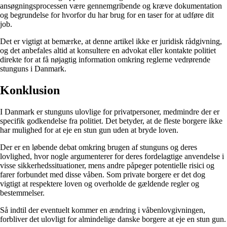
ansøgningsprocessen være gennemgribende og kræve dokumentation
og begrundelse for hvorfor du har brug for en taser for at udføre dit
job.
Det er vigtigt at bemærke, at denne artikel ikke er juridisk rådgivning,
og det anbefales altid at konsultere en advokat eller kontakte politiet
direkte for at få nøjagtig information omkring reglerne vedrørende
stunguns i Danmark.
Konklusion
I Danmark er stunguns ulovlige for privatpersoner, medmindre der er
specifik godkendelse fra politiet. Det betyder, at de fleste borgere ikke
har mulighed for at eje en stun gun uden at bryde loven.
Der er en løbende debat omkring brugen af stunguns og deres
lovlighed, hvor nogle argumenterer for deres fordelagtige anvendelse i
visse sikkerhedssituationer, mens andre påpeger potentielle risici og
farer forbundet med disse våben. Som private borgere er det dog
vigtigt at respektere loven og overholde de gældende regler og
bestemmelser.
Så indtil der eventuelt kommer en ændring i våbenlovgivningen,
forbliver det ulovligt for almindelige danske borgere at eje en stun gun.