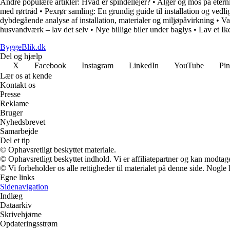
Andre populære artikler:
Hvad er spindellejer?
•
Alger og mos på eterni
med rørtråd
•
Pexrør samling: En grundig guide til installation og vedli
dybdegående analyse af installation, materialer og miljøpåvirkning
•
Va
husvandværk – lav det selv
•
Nye billige biler under baglys
•
Lav et Ik
ByggeBlik.dk
Del og hjælp
X
Facebook
Instagram
LinkedIn
YouTube
Pin
Lær os at kende
Kontakt os
Presse
Reklame
Bruger
Nyhedsbrevet
Samarbejde
Del et tip
© Ophavsretligt beskyttet materiale.
© Ophavsretligt beskyttet indhold. Vi er affiliatepartner og kan modtag
© Vi forbeholder os alle rettigheder til materialet på denne side. Nogle
Egne links
Sidenavigation
Indlæg
Dataarkiv
Skrivehjørne
Opdateringsstrøm