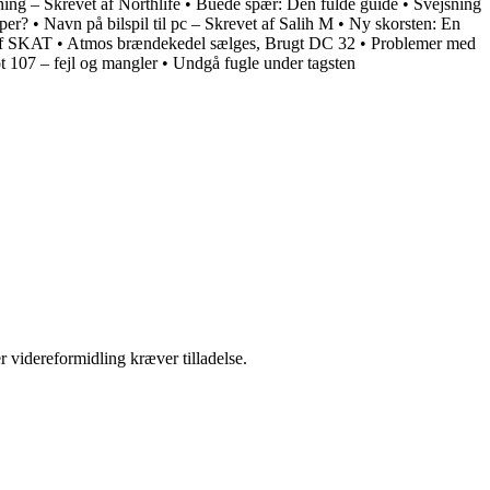
ing – Skrevet af Northlife
•
Buede spær: Den fulde guide
•
Svejsning
per?
•
Navn på bilspil til pc – Skrevet af Salih M
•
Ny skorsten: En
 af SKAT
•
Atmos brændekedel sælges, Brugt DC 32
•
Problemer med
 107 – fejl og mangler
•
Undgå fugle under tagsten
r videreformidling kræver tilladelse.