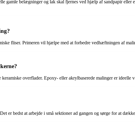
lle gamle belægninger og lak skal fjernes ved hjælp af sandpapir eller en
ing?
amiske fliser. Primeren vil hjælpe med at forbedre vedhæftningen af ​​mali
nkerne?
ler keramiske overflader. Epoxy- eller akrylbaserede malinger er ideelle v
. Det er bedst at arbejde i små sektioner ad gangen og sørge for at dækk