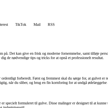
terest
TikTok
Mail
RSS
um på. Det kan give en frisk og moderne fornemmelse, samt tilføje pers
 dig de nødvendige tips og tricks for at opnå et professionelt resultat.
r ordentligt forberedt. Først og fremmest skal du sørge for, at gulvet er 
igtig, når du sliber, og brug en fin kornforing for at undgå ødelæggelse 
er specielt formuleret til gulve. Disse malinger er designet til at kunne 
g indretningsstil.