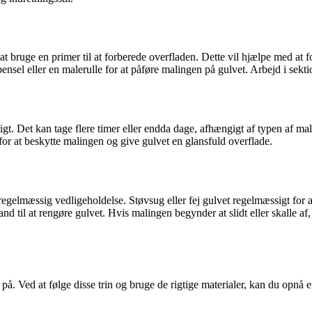
 bruge en primer til at forberede overfladen. Dette vil hjælpe med at fo
el eller en malerulle for at påføre malingen på gulvet. Arbejd i sektion
tligt. Det kan tage flere timer eller endda dage, afhængigt af typen af m
 for at beskytte malingen og give gulvet en glansfuld overflade.
e regelmæssig vedligeholdelse. Støvsug eller fej gulvet regelmæssigt for
d til at rengøre gulvet. Hvis malingen begynder at slidt eller skalle a
. Ved at følge disse trin og bruge de rigtige materialer, kan du opnå et 