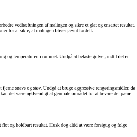
rbedre vedhæftningen af malingen og sikre et glat og ensartet resultat.
er for at sikre, at malingen bliver jævnt fordelt.
aling og temperaturen i rummet. Undgå at belaste gulvet, indtil det er
 at fjerne snavs og støv. Undgå at bruge aggressive rengøringsmidler, da
f, kan det være nødvendigt at genmale området for at bevare det pæne
flot og holdbart resultat. Husk dog altid at være forsigtig og følge