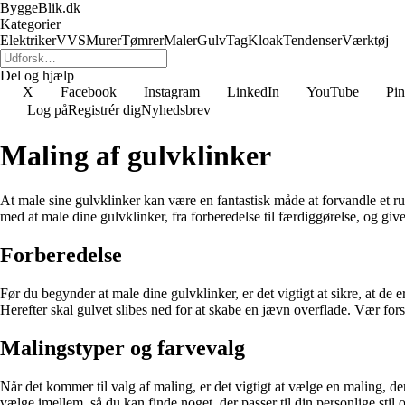
ByggeBlik.dk
Kategorier
Elektriker
VVS
Murer
Tømrer
Maler
Gulv
Tag
Kloak
Tendenser
Værktøj
Del og hjælp
X
Facebook
Instagram
LinkedIn
YouTube
Pin
Log på
Registrér dig
Nyhedsbrev
Maling af gulvklinker
At male sine gulvklinker kan være en fantastisk måde at forvandle et r
med at male dine gulvklinker, fra forberedelse til færdiggørelse, og give
Forberedelse
Før du begynder at male dine gulvklinker, er det vigtigt at sikre, at de e
Herefter skal gulvet slibes ned for at skabe en jævn overflade. Vær fors
Malingstyper og farvevalg
Når det kommer til valg af maling, er det vigtigt at vælge en maling, der 
vælge imellem, så du kan finde noget, der passer til din personlige stil o