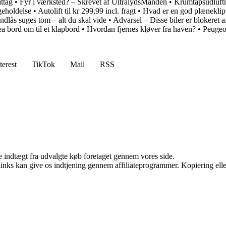
ttag
•
Fyr i værksted? – Skrevet af UltralydsManden
•
Krumtapsudluftn
geholdelse
•
Autolift til kr 299,99 incl. fragt
•
Hvad er en god plæneklip
ndlås suges tom – alt du skal vide
•
Advarsel – Disse biler er blokeret
ea bord om til et klapbord
•
Hvordan fjernes kløver fra haven?
•
Peugeot
terest
TikTok
Mail
RSS
e indtægt fra udvalgte køb foretaget gennem vores side.
 links kan give os indtjening gennem affiliateprogrammer. Kopiering elle