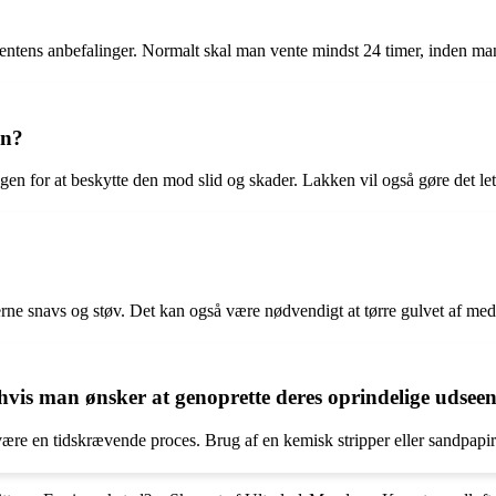
entens anbefalinger. Normalt skal man vente mindst 24 timer, inden man
en?
ngen for at beskytte den mod slid og skader. Lakken vil også gøre det let
fjerne snavs og støv. Det kan også være nødvendigt at tørre gulvet af m
 hvis man ønsker at genoprette deres oprindelige udsee
 være en tidskrævende proces. Brug af en kemisk stripper eller sandpapir