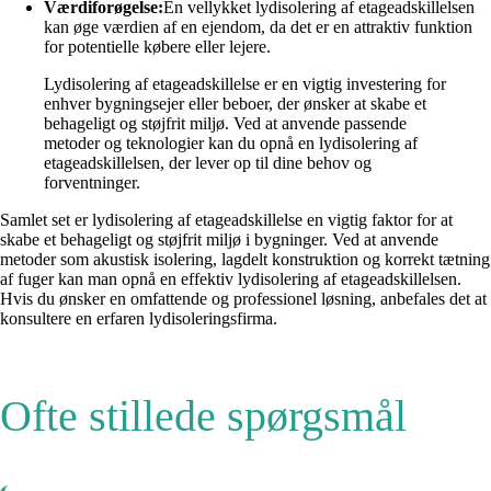
Værdiforøgelse:
En vellykket lydisolering af etageadskillelsen
kan øge værdien af ​​en ejendom, da det er en attraktiv funktion
for potentielle købere eller lejere.
Lydisolering af etageadskillelse er en vigtig investering for
enhver bygningsejer eller beboer, der ønsker at skabe et
behageligt og støjfrit miljø. Ved at anvende passende
metoder og teknologier kan du opnå en lydisolering af
etageadskillelsen, der lever op til dine behov og
forventninger.
Samlet set er lydisolering af etageadskillelse en vigtig faktor for at
skabe et behageligt og støjfrit miljø i bygninger. Ved at anvende
metoder som akustisk isolering, lagdelt konstruktion og korrekt tætning
af fuger kan man opnå en effektiv lydisolering af etageadskillelsen.
Hvis du ønsker en omfattende og professionel løsning, anbefales det at
konsultere en erfaren lydisoleringsfirma.
Ofte stillede spørgsmål