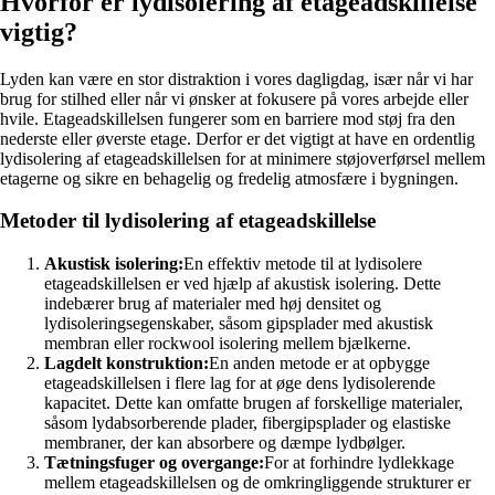
Hvorfor er lydisolering af etageadskillelse
vigtig?
Lyden kan være en stor distraktion i vores dagligdag, især når vi har
brug for stilhed eller når vi ønsker at fokusere på vores arbejde eller
hvile. Etageadskillelsen fungerer som en barriere mod støj fra den
nederste eller øverste etage. Derfor er det vigtigt at have en ordentlig
lydisolering af etageadskillelsen for at minimere støjoverførsel mellem
etagerne og sikre en behagelig og fredelig atmosfære i bygningen.
Metoder til lydisolering af etageadskillelse
Akustisk isolering:
En effektiv metode til at lydisolere
etageadskillelsen er ved hjælp af akustisk isolering. Dette
indebærer brug af materialer med høj densitet og
lydisoleringsegenskaber, såsom gipsplader med akustisk
membran eller rockwool isolering mellem bjælkerne.
Lagdelt konstruktion:
En anden metode er at opbygge
etageadskillelsen i flere lag for at øge dens lydisolerende
kapacitet. Dette kan omfatte brugen af forskellige materialer,
såsom lydabsorberende plader, fibergipsplader og elastiske
membraner, der kan absorbere og dæmpe lydbølger.
Tætningsfuger og overgange:
For at forhindre lydlekkage
mellem etageadskillelsen og de omkringliggende strukturer er