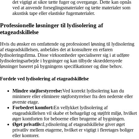
det vigtigt at sikre tætte fuger og overgange. Dette kan opnås
ved at anvende forseglingsmaterialer og tætte materialer som
akustisk tape eller elastiske fugematerialer.
Professionelle løsninger til lydisolering af
etageadskillelse
Hvis du ønsker en omfattende og professionel løsning til lydisolering
af etageadskillelsen, anbefales det at konsultere en erfaren
lydisoleringsfirma. Disse virksomheder specialiserer sig i at udføre
lydisoleringsarbejde i bygninger og kan tilbyde skræddersyede
løsninger baseret på bygningens specifikationer og dine behov.
Fordele ved lydisolering af etageadskillelse
Mindre støjforstyrrelse:
Ved korrekt lydisolering kan du
minimere eller eliminere støjforstyrrelser fra den nederste eller
øverste etage.
Forbedret komfort:
En vellykket lydisolering af
etageadskillelsen vil skabe et behageligt og støjfrit miljø, hvilket
øger komforten for beboerne eller brugerne af bygningen.
Øget privatliv:
Lydisolering af etageadskillelse giver øget
privatliv mellem etagerne, hvilket er vigtigt i fleretages boliger
eller kontorer.