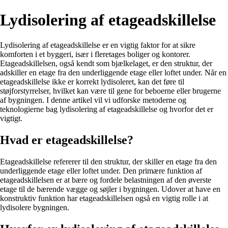
Lydisolering af etageadskillelse
Lydisolering af etageadskillelse er en vigtig faktor for at sikre
komforten i et byggeri, især i fleretages boliger og kontorer.
Etageadskillelsen, også kendt som bjælkelaget, er den struktur, der
adskiller en etage fra den underliggende etage eller loftet under. Når en
etageadskillelse ikke er korrekt lydisoleret, kan det føre til
støjforstyrrelser, hvilket kan være til gene for beboerne eller brugerne
af bygningen. I denne artikel vil vi udforske metoderne og
teknologierne bag lydisolering af etageadskillelse og hvorfor det er
vigtigt.
Hvad er etageadskillelse?
Etageadskillelse refererer til den struktur, der skiller en etage fra den
underliggende etage eller loftet under. Den primære funktion af
etageadskillelsen er at bære og fordele belastningen af den øverste
etage til de bærende vægge og søjler i bygningen. Udover at have en
konstruktiv funktion har etageadskillelsen også en vigtig rolle i at
lydisolere bygningen.