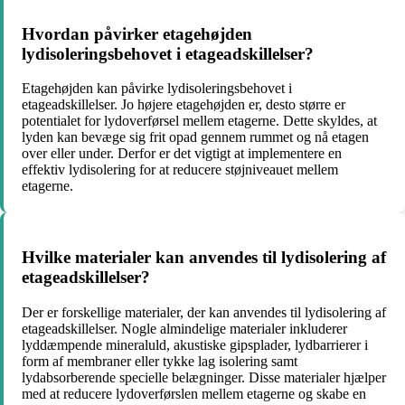
Hvordan påvirker etagehøjden
lydisoleringsbehovet i etageadskillelser?
Etagehøjden kan påvirke lydisoleringsbehovet i
etageadskillelser. Jo højere etagehøjden er, desto større er
potentialet for lydoverførsel mellem etagerne. Dette skyldes, at
lyden kan bevæge sig frit opad gennem rummet og nå etagen
over eller under. Derfor er det vigtigt at implementere en
effektiv lydisolering for at reducere støjniveauet mellem
etagerne.
Hvilke materialer kan anvendes til lydisolering af
etageadskillelser?
Der er forskellige materialer, der kan anvendes til lydisolering af
etageadskillelser. Nogle almindelige materialer inkluderer
lyddæmpende mineraluld, akustiske gipsplader, lydbarrierer i
form af membraner eller tykke lag isolering samt
lydabsorberende specielle belægninger. Disse materialer hjælper
med at reducere lydoverførslen mellem etagerne og skabe en