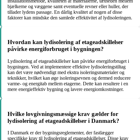
installationsmetode, kvaliteten af materialerne, tætheden mellem
bjælkerne og væggene samt eventuelle revner eller huller, der
tillader lydens passage. En dårlig kvalitet af nogen af ​​disse
faktorer kan mindske den samlede effektivitet af lydisoleringen.
Hvordan kan lydisolering af etageadskillelser
påvirke energiforbruget i bygningen?
Lydisolering af etageadskillelser kan påvirke energiforbruget i
bygningen. Ved at implementere effektive lydisoleringstiltag
kan det være nødvendigt med ekstra isoleringsmaterialer og
teknikker, hvilket kan øge isoleringsevnen og dermed reducere
varme- og energitab mellem etagerne. Dette kan resultere i en
mere energieffektiv bygning og lavere energiomkostninger.
Hvilke lovgivningsmæssige krav gælder for
lydisolering af etageadskillelser i Danmark?
I Danmark er der bygningsreglementer, der fastlægger
specifikke krav til lydisolering af etageadskillelser. Disse krav