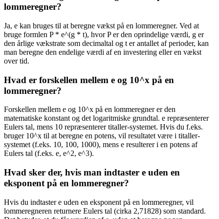
lommeregner?
Ja, e kan bruges til at beregne vækst på en lommeregner. Ved at
bruge formlen P * e^(g * t), hvor P er den oprindelige værdi, g er
den årlige vækstrate som decimaltal og t er antallet af perioder, kan
man beregne den endelige værdi af en investering eller en vækst
over tid.
Hvad er forskellen mellem e og 10^x på en
lommeregner?
Forskellen mellem e og 10^x på en lommeregner er den
matematiske konstant og det logaritmiske grundtal. e repræsenterer
Eulers tal, mens 10 repræsenterer titaller-systemet. Hvis du f.eks.
bruger 10^x til at beregne en potens, vil resultatet være i titaller-
systemet (f.eks. 10, 100, 1000), mens e resulterer i en potens af
Eulers tal (f.eks. e, e^2, e^3).
Hvad sker der, hvis man indtaster e uden en
eksponent på en lommeregner?
Hvis du indtaster e uden en eksponent på en lommeregner, vil
lommeregneren returnere Eulers tal (cirka 2,71828) som standard.