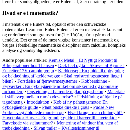
hvor P er sandsynligheden, e er Eulers tal, λ er en rate og t er tiden.
Hvad er e i matematik?
I matematik er e Eulers tal, opkaldt efter den schweiziske
matematiker Leonhard Euler. Eulers tal er en matematisk konstant
og er defineret som grænsen for (1 + 1/n)^n, når n går mod
uendelig. Det er en af de mest vigtige konstanter i matematik og
bruges i forskellige matematiske discipliner som calculus, kompleks
analyse og sandsynlighedsteori.
Andre populære artikler:
Kemisk Metal – Et Nyttigt Produkt til
Bilreparationer hos Thansen
•
Dæk hæl og tå – Skrevet af Bjarne J
•
Ensretter 12V campingvogn
•
Kældervæg: En guide til opbygning
og beklædning af kældervægge
•
Skal registreringsattesten ligge i
bilen?
•
Forståelse af fjernvarmesystemer
•
Kobberskinne
•
Fyrværkeri: En dybdegående artikel om sikkerhed og populære
forhandlere
•
Opsætning af bærende reglar på gasbeton
•
Materiale
til skillevæg mellem rum/badeværelse?
•
Udskiftning af bjælke på
tagudhæng
•
Introduktion
•
Køb af ny påhængsmotor: En
dybdegående guide
•
Plant buske direkte i græs
•
Pudse New
Yorker-væg / blottede mursten op
•
Hvad bruger man chutney til?
•
Havetraktor Harve – En grundig guide til harver til havetraktor
•
Farvekode via stelnummer?
•
Montering af vinduer ifm. væg af
træbeklædning
•
Silvan trailer – Kvalitetsløsninger til