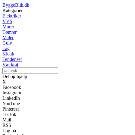
ByggeBlik.dk
Kategorier
Elektriker
VVS
Murer
Tømrer
Maler
Gulv
Tag
Kloak
Tendenser
Værktøj
Del og hjælp
X
Facebook
Instagram
LinkedIn
YouTube
Pinterest
TikTok
Mail
RSS
Log på