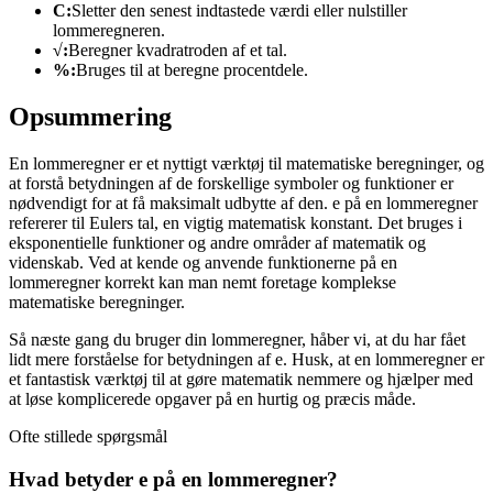
C:
Sletter den senest indtastede værdi eller nulstiller
lommeregneren.
√:
Beregner kvadratroden af et tal.
%:
Bruges til at beregne procentdele.
Opsummering
En lommeregner er et nyttigt værktøj til matematiske beregninger, og
at forstå betydningen af de forskellige symboler og funktioner er
nødvendigt for at få maksimalt udbytte af den. e på en lommeregner
refererer til Eulers tal, en vigtig matematisk konstant. Det bruges i
eksponentielle funktioner og andre områder af matematik og
videnskab. Ved at kende og anvende funktionerne på en
lommeregner korrekt kan man nemt foretage komplekse
matematiske beregninger.
Så næste gang du bruger din lommeregner, håber vi, at du har fået
lidt mere forståelse for betydningen af e. Husk, at en lommeregner er
et fantastisk værktøj til at gøre matematik nemmere og hjælper med
at løse komplicerede opgaver på en hurtig og præcis måde.
Ofte stillede spørgsmål
Hvad betyder e på en lommeregner?