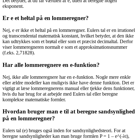
Det betyder, at du får værdien af e, uden at beregne nogen
eksponent.
Er e et heltal på en lommeregner?
Nej, e er ikke et heltal på en lommeregner. Eulers tal er en irrationel
og transcendental matematisk konstant, hvilket betyder, at den ikke
kan udtrykkes som et brøtal eller som et præcist decimaltal. Derfor
viser lommeregneren normalt e som et approksimationsnummer
(f.eks. 2,71828).
Har alle lommeregnere en e-funktion?
Nej, ikke alle lommeregnere har en e-funktion. Nogle mere enkle
eller ældre modeller kan muligvis ikke have denne funktion. Det er
vigtigt at læse lommeregnerens manual eller tjekke dens funktioner,
hvis du har brug for at arbejde med Eulers tal eller beregne
komplekse matematiske formler.
Hvordan bruger man e til at beregne sandsynlighed
på en lommeregner?
Eulers tal (e) bruges også inden for sandsynlighedsteori. For at
beregne sandsynligheder kan man bruge formlen P = 1 – e^(-λt),