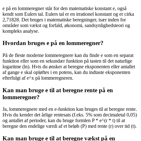
e på en lommeregner står for den matematiske konstant e, også
kendt som Eulers tal. Eulers tal er en irrationel konstant og er cirka
2,71828. Det bruges i matematiske beregninger, især inden for
områder som vækst og forfald, økonomi, sandsynlighedsteori og
kompleks analyse.
Hvordan bruges e på en lommeregner?
På de fleste moderne lommeregnere kan du finde e som en separat
funktion eller som en sekundær funktion på tasten til det naturlige
logaritme (ln). Hvis du ønsker at beregne eksponenten eller antallet
af gange e skal opløftes i en potens, kan du indtaste eksponenten
efterfulgt af e^x på lommeregneren.
Kan man bruge e til at beregne rente på en
lommeregner?
Ja, lommeregnere med en e-funktion kan bruges til at beregne rente.
Hvis du kender det årlige rentesats (f.eks. 5% som decimaletal 0,05)
og antallet af perioder, kan du bruge formlen P * e^(r * t) til at
beregne den endelige værdi af et beløb (P) med rente (r) over tid (t).
Kan man bruge e til at beregne vækst på en