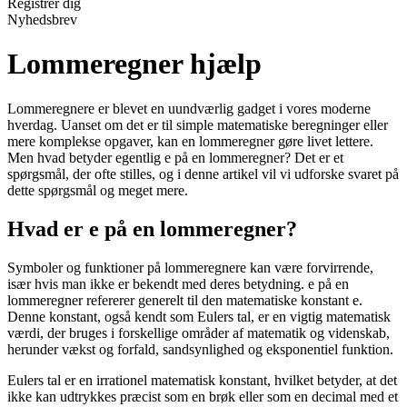
Registrér dig
Nyhedsbrev
Lommeregner hjælp
Lommeregnere er blevet en uundværlig gadget i vores moderne
hverdag. Uanset om det er til simple matematiske beregninger eller
mere komplekse opgaver, kan en lommeregner gøre livet lettere.
Men hvad betyder egentlig e på en lommeregner? Det er et
spørgsmål, der ofte stilles, og i denne artikel vil vi udforske svaret på
dette spørgsmål og meget mere.
Hvad er e på en lommeregner?
Symboler og funktioner på lommeregnere kan være forvirrende,
især hvis man ikke er bekendt med deres betydning. e på en
lommeregner refererer generelt til den matematiske konstant e.
Denne konstant, også kendt som Eulers tal, er en vigtig matematisk
værdi, der bruges i forskellige områder af matematik og videnskab,
herunder vækst og forfald, sandsynlighed og eksponentiel funktion.
Eulers tal er en irrationel matematisk konstant, hvilket betyder, at det
ikke kan udtrykkes præcist som en brøk eller som en decimal med et