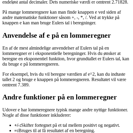
endeløst antal decimaler. Dets numeriske værdi er omtrent 2.71828.
På mange lommeregnere kan man finde knappen e ved siden af
andre matematiske funktioner såsom +, -, *, /. Ved at trykke på
knappen e kan man bruge Eulers tal i beregninger.
Anvendelse af e på en lommeregner
En af de mest almindelige anvendelser af Eulers tal på en
lommeregner er i eksponentielle beregninger. Hvis du ønsker at
beregne en eksponentiel funktion, hvor grundtallet er Eulers tal, kan
du bruge e på lommeregneren.
For eksempel, hvis du vil beregne værdien af e^2, kan du indtaste
tallet 2 og bruge e knappen på lommeregneren. Resultatet vil være
omtrent 7.389.
Andre funktioner på en lommeregner
Udover e har lommeregnere typisk mange andre nyttige funktioner.
Nogle af disse funktioner inkluderer:
+/-:
Skifter fortegnet på et tal mellem positivt og negativt.
=:
Bruges til at få resultatet af en beregning.