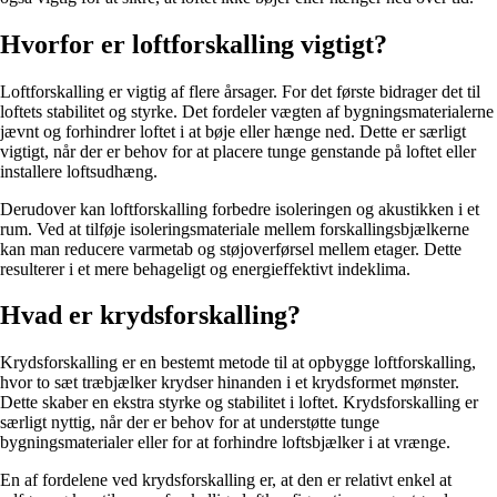
Hvorfor er loftforskalling vigtigt?
Loftforskalling er vigtig af flere årsager. For det første bidrager det til
loftets stabilitet og styrke. Det fordeler vægten af bygningsmaterialerne
jævnt og forhindrer loftet i at bøje eller hænge ned. Dette er særligt
vigtigt, når der er behov for at placere tunge genstande på loftet eller
installere loftsudhæng.
Derudover kan loftforskalling forbedre isoleringen og akustikken i et
rum. Ved at tilføje isoleringsmateriale mellem forskallingsbjælkerne
kan man reducere varmetab og støjoverførsel mellem etager. Dette
resulterer i et mere behageligt og energieffektivt indeklima.
Hvad er krydsforskalling?
Krydsforskalling er en bestemt metode til at opbygge loftforskalling,
hvor to sæt træbjælker krydser hinanden i et krydsformet mønster.
Dette skaber en ekstra styrke og stabilitet i loftet. Krydsforskalling er
særligt nyttig, når der er behov for at understøtte tunge
bygningsmaterialer eller for at forhindre loftsbjælker i at vrænge.
En af fordelene ved krydsforskalling er, at den er relativt enkel at