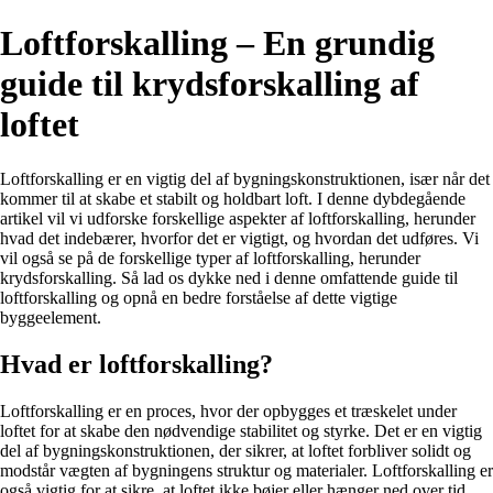
Loftforskalling – En grundig
guide til krydsforskalling af
loftet
Loftforskalling er en vigtig del af bygningskonstruktionen, især når det
kommer til at skabe et stabilt og holdbart loft. I denne dybdegående
artikel vil vi udforske forskellige aspekter af loftforskalling, herunder
hvad det indebærer, hvorfor det er vigtigt, og hvordan det udføres. Vi
vil også se på de forskellige typer af loftforskalling, herunder
krydsforskalling. Så lad os dykke ned i denne omfattende guide til
loftforskalling og opnå en bedre forståelse af dette vigtige
byggeelement.
Hvad er loftforskalling?
Loftforskalling er en proces, hvor der opbygges et træskelet under
loftet for at skabe den nødvendige stabilitet og styrke. Det er en vigtig
del af bygningskonstruktionen, der sikrer, at loftet forbliver solidt og
modstår vægten af bygningens struktur og materialer. Loftforskalling er
også vigtig for at sikre, at loftet ikke bøjer eller hænger ned over tid.