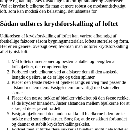
udføre og kan tilpasses forskellige loftkonfigurationer og -størrelser.
Ved at krydse bjælkerne får man et mere robust og modstandsdygtigt
loft, som kan modstå den belastning, det udsættes for.
Sådan udføres krydsforskalling af loftet
Udførelsen af krydsforskalling af loftet kan variere afhængigt af
forskellige faktorer såsom bygningsmaterialer, loftets størrelse og form.
Her er en generel oversigt over, hvordan man udfører krydsforskalling
af et typisk loft:
Mål loftets dimensioner og bestem antallet og længden af
loftsbjælker, der er nødvendige.
Forbered træbjælkerne ved at afskære dem til den ønskede
længde og sikre, at de er lige og uden splinter.
Placer den første række af bjælker langs en væg med passende
afstand mellem dem. Fastgør dem forsvarligt med søm eller
skruer.
Placer den næste række af bjælker vinkelret på den første række,
så de krydser hinanden. Juster afstanden mellem bjælkerne for at
sikre, at de er jævnt fordelt.
Fastgør bjælkerne i den anden række til bjælkerne i den første
række med søm eller skruer. Sørg for, at de er sikkert forbundet
og danner et stabilt krydsforskallingsskelet.
Fortsæt med at tilføje flere rækker af bjælker, indtil hele loftet er