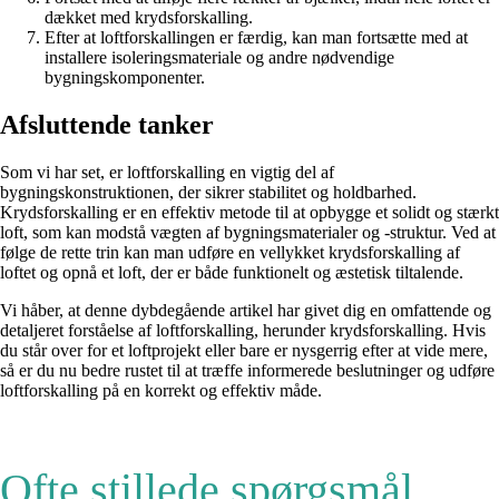
dækket med krydsforskalling.
Efter at loftforskallingen er færdig, kan man fortsætte med at
installere isoleringsmateriale og andre nødvendige
bygningskomponenter.
Afsluttende tanker
Som vi har set, er loftforskalling en vigtig del af
bygningskonstruktionen, der sikrer stabilitet og holdbarhed.
Krydsforskalling er en effektiv metode til at opbygge et solidt og stærkt
loft, som kan modstå vægten af bygningsmaterialer og -struktur. Ved at
følge de rette trin kan man udføre en vellykket krydsforskalling af
loftet og opnå et loft, der er både funktionelt og æstetisk tiltalende.
Vi håber, at denne dybdegående artikel har givet dig en omfattende og
detaljeret forståelse af loftforskalling, herunder krydsforskalling. Hvis
du står over for et loftprojekt eller bare er nysgerrig efter at vide mere,
så er du nu bedre rustet til at træffe informerede beslutninger og udføre
loftforskalling på en korrekt og effektiv måde.
Ofte stillede spørgsmål