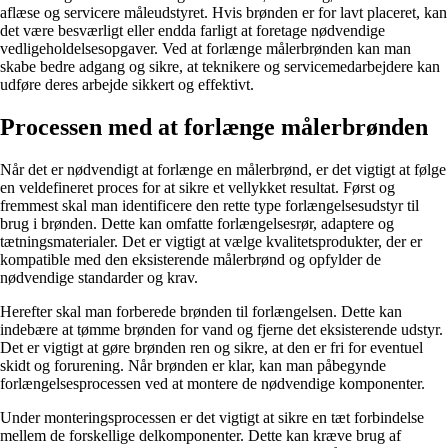
aflæse og servicere måleudstyret. Hvis brønden er for lavt placeret, kan
det være besværligt eller endda farligt at foretage nødvendige
vedligeholdelsesopgaver. Ved at forlænge målerbrønden kan man
skabe bedre adgang og sikre, at teknikere og servicemedarbejdere kan
udføre deres arbejde sikkert og effektivt.
Processen med at forlænge målerbrønden
Når det er nødvendigt at forlænge en målerbrønd, er det vigtigt at følge
en veldefineret proces for at sikre et vellykket resultat. Først og
fremmest skal man identificere den rette type forlængelsesudstyr til
brug i brønden. Dette kan omfatte forlængelsesrør, adaptere og
tætningsmaterialer. Det er vigtigt at vælge kvalitetsprodukter, der er
kompatible med den eksisterende målerbrønd og opfylder de
nødvendige standarder og krav.
Herefter skal man forberede brønden til forlængelsen. Dette kan
indebære at tømme brønden for vand og fjerne det eksisterende udstyr.
Det er vigtigt at gøre brønden ren og sikre, at den er fri for eventuel
skidt og forurening. Når brønden er klar, kan man påbegynde
forlængelsesprocessen ved at montere de nødvendige komponenter.
Under monteringsprocessen er det vigtigt at sikre en tæt forbindelse
mellem de forskellige delkomponenter. Dette kan kræve brug af