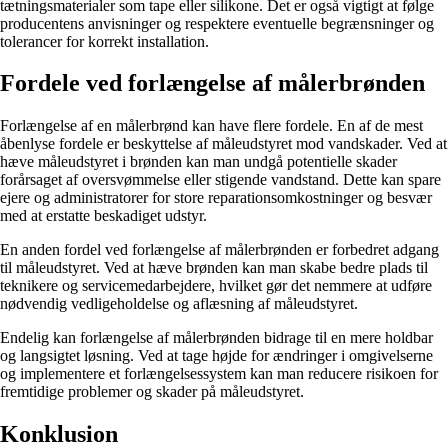
tætningsmaterialer som tape eller silikone. Det er også vigtigt at følge
producentens anvisninger og respektere eventuelle begrænsninger og
tolerancer for korrekt installation.
Fordele ved forlængelse af målerbrønden
Forlængelse af en målerbrønd kan have flere fordele. En af de mest
åbenlyse fordele er beskyttelse af måleudstyret mod vandskader. Ved at
hæve måleudstyret i brønden kan man undgå potentielle skader
forårsaget af oversvømmelse eller stigende vandstand. Dette kan spare
ejere og administratorer for store reparationsomkostninger og besvær
med at erstatte beskadiget udstyr.
En anden fordel ved forlængelse af målerbrønden er forbedret adgang
til måleudstyret. Ved at hæve brønden kan man skabe bedre plads til
teknikere og servicemedarbejdere, hvilket gør det nemmere at udføre
nødvendig vedligeholdelse og aflæsning af måleudstyret.
Endelig kan forlængelse af målerbrønden bidrage til en mere holdbar
og langsigtet løsning. Ved at tage højde for ændringer i omgivelserne
og implementere et forlængelsessystem kan man reducere risikoen for
fremtidige problemer og skader på måleudstyret.
Konklusion