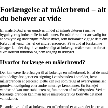
Forlængelse af målerbrønd – alt
du behøver at vide
En målerbrønd er en uundværlig del af infrastrukturen i mange
bygninger og industrielle installationer. En målerbrønd er ansvarlig for
at beskytte og understøtte måleudstyret, som indsamler vigtige data om
forbrug af vand, gas, el og andre ressourcer. På grund af forskellige
årsager kan det dog blive nødvendigt at forlænge målerbrønden for at
sikre korrekt funktion og nem adgang til udstyret.
Hvorfor forlænge en målerbrønd?
Der kan være flere årsager til at forlænge en målerbrønd. En af de mest
almindelige årsager er en stigning i vandstanden i området, hvor
målerbrønden er placeret. Dette kan ske som følge af oversvømmelser,
grundvandsstigning eller andre naturlige fænomener. En forhøjet
vandstand kan true stabiliteten og funktionen af målerbrønden. Ved at
forlænge brønden kan man hæve måleudstyret og beskytte det mod
vandskader.
En anden grund til at forlænge en målerbrønd er at gøre det lettere at