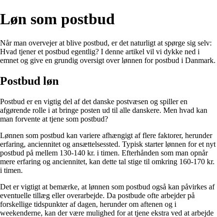
Løn som postbud
Når man overvejer at blive postbud, er det naturligt at spørge sig selv:
Hvad tjener et postbud egentlig? I denne artikel vil vi dykke ned i
emnet og give en grundig oversigt over lønnen for postbud i Danmark.
Postbud løn
Postbud er en vigtig del af det danske postvæsen og spiller en
afgørende rolle i at bringe posten ud til alle danskere. Men hvad kan
man forvente at tjene som postbud?
Lønnen som postbud kan variere afhængigt af flere faktorer, herunder
erfaring, anciennitet og ansættelsessted. Typisk starter lønnen for et nyt
postbud på mellem 130-140 kr. i timen. Efterhånden som man opnår
mere erfaring og anciennitet, kan dette tal stige til omkring 160-170 kr.
i timen.
Det er vigtigt at bemærke, at lønnen som postbud også kan påvirkes af
eventuelle tillæg eller overarbejde. Da postbude ofte arbejder på
forskellige tidspunkter af dagen, herunder om aftenen og i
weekenderne, kan der være mulighed for at tjene ekstra ved at arbejde