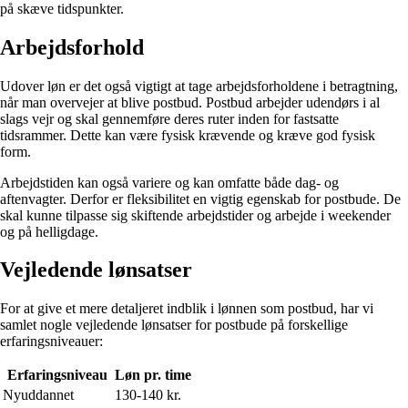
på skæve tidspunkter.
Arbejdsforhold
Udover løn er det også vigtigt at tage arbejdsforholdene i betragtning,
når man overvejer at blive postbud. Postbud arbejder udendørs i al
slags vejr og skal gennemføre deres ruter inden for fastsatte
tidsrammer. Dette kan være fysisk krævende og kræve god fysisk
form.
Arbejdstiden kan også variere og kan omfatte både dag- og
aftenvagter. Derfor er fleksibilitet en vigtig egenskab for postbude. De
skal kunne tilpasse sig skiftende arbejdstider og arbejde i weekender
og på helligdage.
Vejledende lønsatser
For at give et mere detaljeret indblik i lønnen som postbud, har vi
samlet nogle vejledende lønsatser for postbude på forskellige
erfaringsniveauer:
Erfaringsniveau
Løn pr. time
Nyuddannet
130-140 kr.