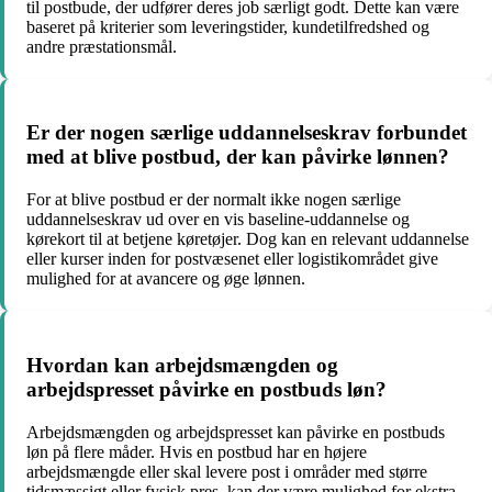
til postbude, der udfører deres job særligt godt. Dette kan være
baseret på kriterier som leveringstider, kundetilfredshed og
andre præstationsmål.
Er der nogen særlige uddannelseskrav forbundet
med at blive postbud, der kan påvirke lønnen?
For at blive postbud er der normalt ikke nogen særlige
uddannelseskrav ud over en vis baseline-uddannelse og
kørekort til at betjene køretøjer. Dog kan en relevant uddannelse
eller kurser inden for postvæsenet eller logistikområdet give
mulighed for at avancere og øge lønnen.
Hvordan kan arbejdsmængden og
arbejdspresset påvirke en postbuds løn?
Arbejdsmængden og arbejdspresset kan påvirke en postbuds
løn på flere måder. Hvis en postbud har en højere
arbejdsmængde eller skal levere post i områder med større
tidsmæssigt eller fysisk pres, kan der være mulighed for ekstra