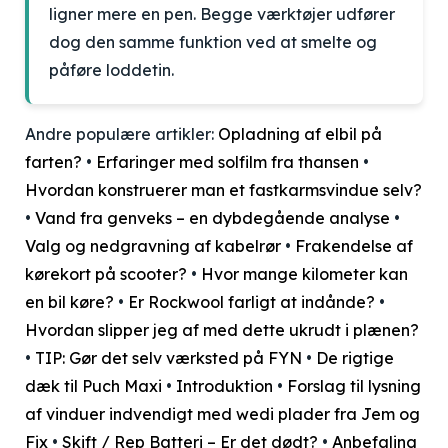
ligner mere en pen. Begge værktøjer udfører
dog den samme funktion ved at smelte og
påføre loddetin.
Andre populære artikler:
Opladning af elbil på
farten?
•
Erfaringer med solfilm fra thansen
•
Hvordan konstruerer man et fastkarmsvindue selv?
•
Vand fra genveks – en dybdegående analyse
•
Valg og nedgravning af kabelrør
•
Frakendelse af
kørekort på scooter?
•
Hvor mange kilometer kan
en bil køre?
•
Er Rockwool farligt at indånde?
•
Hvordan slipper jeg af med dette ukrudt i plænen?
•
TIP: Gør det selv værksted på FYN
•
De rigtige
dæk til Puch Maxi
•
Introduktion
•
Forslag til lysning
af vinduer indvendigt med wedi plader fra Jem og
Fix
•
Skift / Rep Batteri – Er det dødt?
•
Anbefaling