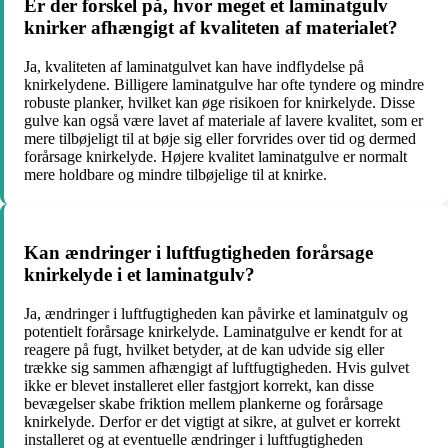
Er der forskel på, hvor meget et laminatgulv
knirker afhængigt af kvaliteten af materialet?
Ja, kvaliteten af laminatgulvet kan have indflydelse på
knirkelydene. Billigere laminatgulve har ofte tyndere og mindre
robuste planker, hvilket kan øge risikoen for knirkelyde. Disse
gulve kan også være lavet af materiale af lavere kvalitet, som er
mere tilbøjeligt til at bøje sig eller forvrides over tid og dermed
forårsage knirkelyde. Højere kvalitet laminatgulve er normalt
mere holdbare og mindre tilbøjelige til at knirke.
Kan ændringer i luftfugtigheden forårsage
knirkelyde i et laminatgulv?
Ja, ændringer i luftfugtigheden kan påvirke et laminatgulv og
potentielt forårsage knirkelyde. Laminatgulve er kendt for at
reagere på fugt, hvilket betyder, at de kan udvide sig eller
trække sig sammen afhængigt af luftfugtigheden. Hvis gulvet
ikke er blevet installeret eller fastgjort korrekt, kan disse
bevægelser skabe friktion mellem plankerne og forårsage
knirkelyde. Derfor er det vigtigt at sikre, at gulvet er korrekt
installeret og at eventuelle ændringer i luftfugtigheden