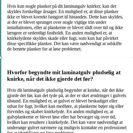
Hvis kun nogle planker på dit laminatgulv knirker, kan det
skyldes forskellige årsager. En mulighed er, at disse planker
ikke er blevet korrekt fastgjort til hinanden. Dette kan skyldes,
at der er blevet sprunget over nogle vigtige trin under
installationen, eller at plankerne er blevet slidt over tid og ikke
længere er ordentligt fastholdt. En anden mulighed er, at
knirkelydene skyldes skade eller fugt, som kun har påvirket
disse specifikke planker. Det kan være nødvendigt at udskifte
de berørte planker for at løse problemet.
Hvorfor begyndte mit laminatgulv pludselig at
knirke, når det ikke gjorde det før?
Hvis dit laminatgulv pludselig begynder at knirke, når det ikke
gjorde det før, kan det tyde på, at der er sket ændringer i gulvets
tilstand. En mulighed er, at gulvet er blevet beskadiget eller
udsat for fugt, hvilket kan medføre, at plankerne bøjer sig eller
forvrides og skaber knirkelyde. En anden mulighed er, at
gulvplankerne er blevet løse eller har bevæget sig over tid,
hvilket kan resultere i knirkelyde. Det kan være nødvendigt at
undersøge gulvet nærmere og muligvis kontakte en professionel
for at identificere og løse problemet.