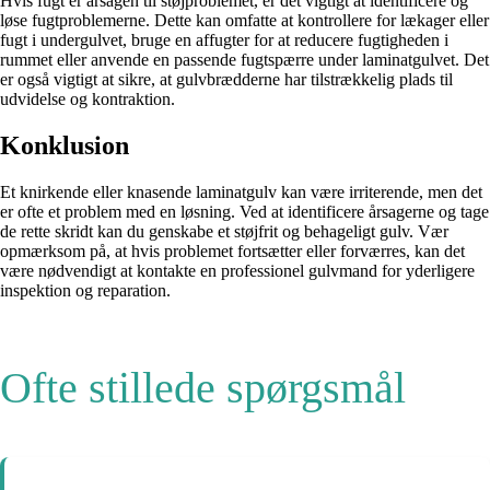
Hvis fugt er årsagen til støjproblemet, er det vigtigt at identificere og
løse fugtproblemerne. Dette kan omfatte at kontrollere for lækager eller
fugt i undergulvet, bruge en affugter for at reducere fugtigheden i
rummet eller anvende en passende fugtspærre under laminatgulvet. Det
er også vigtigt at sikre, at gulvbrædderne har tilstrækkelig plads til
udvidelse og kontraktion.
Konklusion
Et knirkende eller knasende laminatgulv kan være irriterende, men det
er ofte et problem med en løsning. Ved at identificere årsagerne og tage
de rette skridt kan du genskabe et støjfrit og behageligt gulv. Vær
opmærksom på, at hvis problemet fortsætter eller forværres, kan det
være nødvendigt at kontakte en professionel gulvmand for yderligere
inspektion og reparation.
Ofte stillede spørgsmål