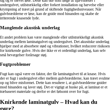
sig og er blevet løse. Dette kan ske som følge af ujævnheder i
undergulvet, utilstrækkelig eller forkert installation og hævelse eller
krympning af træet på grund af skiftende fugtighedsniveauer. Når
gulvbrædderne er løse, kan de gnide mod hinanden og skabe de
irriterende knasende lyde.
Manglende akustisk underlag
Et andet problem kan være manglende eller utilstrækkeligt akustisk
underlag mellem laminatgulvet og undergulvet. Det akustiske underlag
hjælper med at absorbere stød og vibrationer, hvilket reducerer risikoen
for knirkende gulve. Hvis der ikke er et ordentligt underlag, kan selv
små bevægelser forårsage støj.
Fugtproblemer
Fugt kan også være en faktor, der får laminatgulvet til at knase. Hvis
der er fugt i undergulvet eller mellem gulvbrædderne, kan træet svulme
op og blive misformet. Dette kan resultere i, at gulvbrædderne gnider
mod hinanden og laver støj. Det er vigtigt at huske på, at laminat er et
træbaseret materiale og derfor er det følsomt over for fugt.
Knirkende laminatgulv – Hvad kan du
gøre?