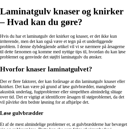
Laminatgulv knaser og knirker
– Hvad kan du gøre?
Hvis du har et laminatgulv der knirker og knaser, er det ikke kun
irriterende, men det kan også være et tegn på et underliggende
problem. I denne dybdegående artikel vil vi se nærmere på årsagerne
til dette fænomen og komme med nyttige tips til, hvordan du kan løse
problemet og genvinde det støjfri laminatgulv du ønsker.
Hvorfor knaser laminatgulvet?
Der er flere faktorer, der kan forårsage at din laminatgulv knaser eller
knirker. Det kan være på grund af løse gulvbrædder, manglende
akustisk underlag, fugtproblemer eller simpelthen almindelig slitage
over tid. Det er vigtigt at identificere årsagen til støjproblemet, da det
vil påvirke den bedste løsning for at afhjælpe det.
Løse gulvbrædder
Et af de mest almindelige problemer er, at gulvbrædderne har bevæget