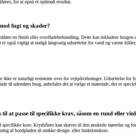
øres, for at opnå et optimalt resultat.
mod fugt og skader?
føre en finish eller overfladebehandling. Dette kan inkludere brugen af 
t er også vigtigt at undgå langvarig udsættelse for vand og varme kilder
e ikke er naturligt resistente over for vejrpåvirkninger. Udsættelse for 
ade til udendørs brug, anbefales det at vælge et materiale, der er specie
til at passe til specifikke krav, såsom en rund eller vin
 til specifikke krav. Krydsfiner kan skæres til den ønskede størrelse og f
ning af bordpladen til unikke design- eller funktionskrav.