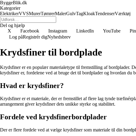
ByggeBlik.dk
Kategorier
Elektriker
VVS
Murer
Tømrer
Maler
Gulv
Tag
Kloak
Tendenser
Værktøj
Del og hjælp
X
Facebook
Instagram
LinkedIn
YouTube
Pin
Log på
Registrér dig
Nyhedsbrev
Krydsfiner til bordplade
Krydsfiner er en populær materialetype til fremstilling af bordplader. De
krydsfiner er, fordelene ved at bruge det til bordplader og hvordan du 
Hvad er krydsfiner?
Krydsfiner er et materiale, der er fremstillet af flere lag tynde træfinér
arrangement giver krydsfiner dets unikke styrke og stabilitet.
Fordele ved krydsfinerbordplader
Der er flere fordele ved at vælge krydsfiner som materiale til din bordp