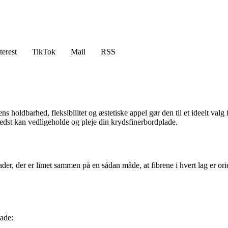
terest
TikTok
Mail
RSS
ns holdbarhed, fleksibilitet og æstetiske appel gør den til et ideelt val
bedst kan vedligeholde og pleje din krydsfinerbordplade.
plader, der er limet sammen på en sådan måde, at fibrene i hvert lag er or
lade: