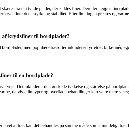
ørst skæres træet i tynde plader, der kaldes finér. Derefter lægges finé
iver krydsfiner dens styrke og stabilitet. Efter limningen presses og va
g af krydsfiner til bordplader?
 til bordplader, men populære træsorter inkluderer fyrretræ, birkefinér,
finer til en bordplade?
overveje. Det inkluderer den ønskede tykkelse og størrelse på bordpladen
 varme, da visse limtyper og overfladebehandlinger kan være mere velegn
r er lavet af træ, kan det behandles på samme måde som almindeligt træ. 