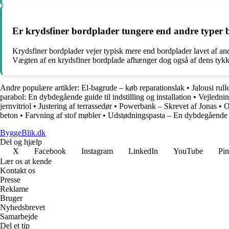
Er krydsfiner bordplader tungere end andre typer
Krydsfiner bordplader vejer typisk mere end bordplader lavet af andr
Vægten af en krydsfiner bordplade afhænger dog også af dens tykkel
Andre populære artikler:
El-bagrude – køb reparationslak
•
Jalousi rul
parabol: En dybdegående guide til indstilling og installation
•
Vejlednin
jernvitriol
•
Justering af terrassedør
•
Powerbank – Skrevet af Jonas
•
O
beton
•
Farvning af stof møbler
•
Udstødningspasta – En dybdegående 
ByggeBlik.dk
Del og hjælp
X
Facebook
Instagram
LinkedIn
YouTube
Pin
Lær os at kende
Kontakt os
Presse
Reklame
Bruger
Nyhedsbrevet
Samarbejde
Del et tip