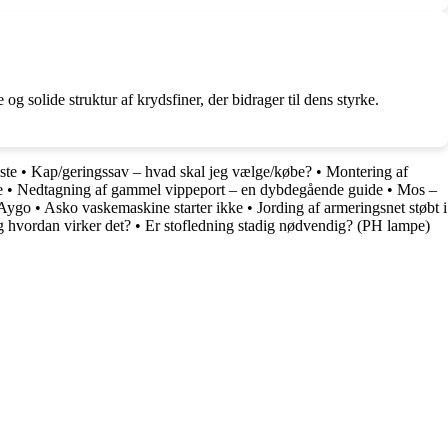
g solide struktur af krydsfiner, der bidrager til dens styrke.
iste
•
Kap/geringssav – hvad skal jeg vælge/købe?
•
Montering af
e
•
Nedtagning af gammel vippeport – en dybdegående guide
•
Mos –
 Aygo
•
Asko vaskemaskine starter ikke
•
Jording af armeringsnet støbt i
g hvordan virker det?
•
Er stofledning stadig nødvendig? (PH lampe)