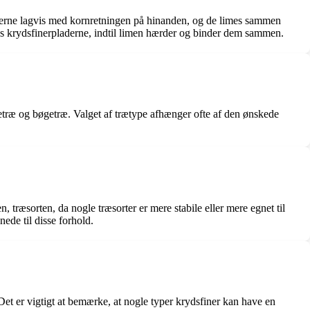
rpladerne lagvis med kornretningen på hinanden, og de limes sammen
rmes krydsfinerpladerne, indtil limen hærder og binder dem sammen.
 egetræ og bøgetræ. Valget af trætype afhænger ofte af den ønskede
, træsorten, da nogle træsorter er mere stabile eller mere egnet til
ede til disse forhold.
Det er vigtigt at bemærke, at nogle typer krydsfiner kan have en