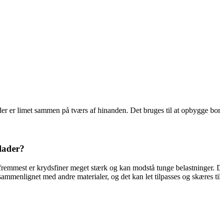
, der er limet sammen på tværs af hinanden. Det bruges til at opbygge bor
plader?
og fremmest er krydsfiner meget stærk og kan modstå tunge belastninger.
t sammenlignet med andre materialer, og det kan let tilpasses og skæres t