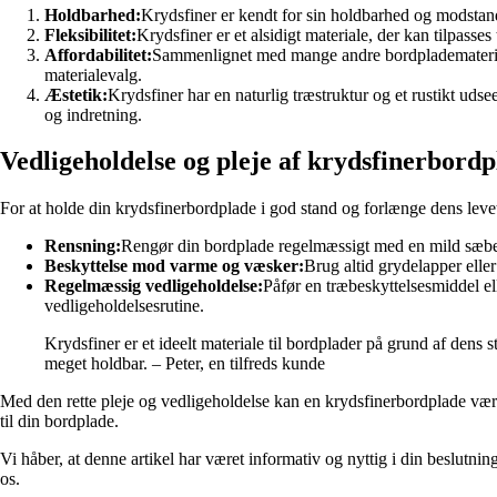
Holdbarhed:
Krydsfiner er kendt for sin holdbarhed og modstand
Fleksibilitet:
Krydsfiner er et alsidigt materiale, der kan tilpasse
Affordabilitet:
Sammenlignet med mange andre bordpladematerialer
materialevalg.
Æstetik:
Krydsfiner har en naturlig træstruktur og et rustikt udse
og indretning.
Vedligeholdelse og pleje af krydsfinerbord
For at holde din krydsfinerbordplade i god stand og forlænge dens levetid
Rensning:
Rengør din bordplade regelmæssigt med en mild sæbe o
Beskyttelse mod varme og væsker:
Brug altid grydelapper elle
Regelmæssig vedligeholdelse:
Påfør en træbeskyttelsesmiddel ell
vedligeholdelsesrutine.
Krydsfiner er et ideelt materiale til bordplader på grund af dens 
meget holdbar. – Peter, en tilfreds kunde
Med den rette pleje og vedligeholdelse kan en krydsfinerbordplade være 
til din bordplade.
Vi håber, at denne artikel har været informativ og nyttig i din beslutni
os.