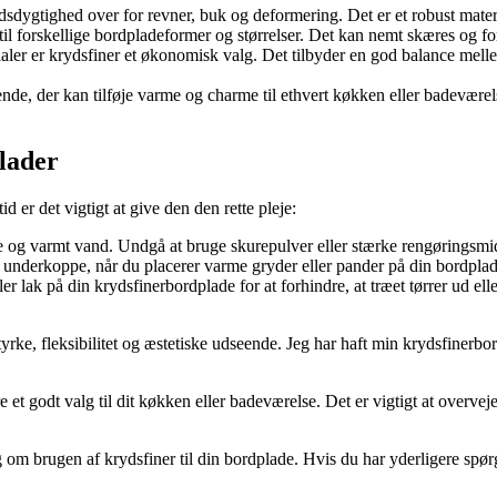
sdygtighed over for revner, buk og deformering. Det er et robust materi
s til forskellige bordpladeformer og størrelser. Det kan nemt skæres og f
 er krydsfiner et økonomisk valg. Det tilbyder en god balance mellem p
ende, der kan tilføje varme og charme til ethvert køkken eller badeværels
plader
 er det vigtigt at give den den rette pleje:
g varmt vand. Undgå at bruge skurepulver eller stærke rengøringsmidle
r underkoppe, når du placerer varme gryder eller pander på din bordplade
er lak på din krydsfinerbordplade for at forhindre, at træet tørrer ud el
styrke, fleksibilitet og æstetiske udseende. Jeg har haft min krydsfinerbo
et godt valg til dit køkken eller badeværelse. Det er vigtigt at overvej
ng om brugen af krydsfiner til din bordplade. Hvis du har yderligere spø