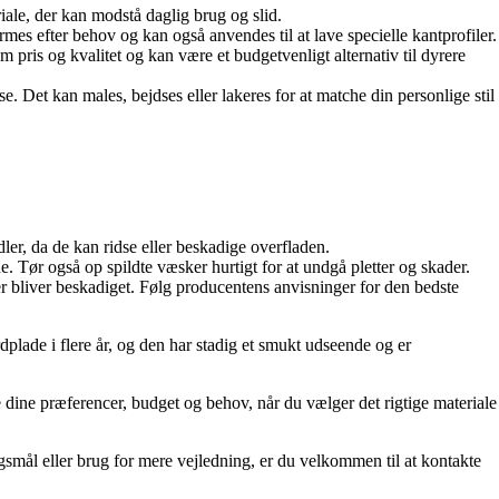
ale, der kan modstå daglig brug og slid.
ormes efter behov og kan også anvendes til at lave specielle kantprofiler.
ris og kvalitet og kan være et budgetvenligt alternativ til dyrere
e. Det kan males, bejdses eller lakeres for at matche din personlige stil
r, da de kan ridse eller beskadige overfladen.
. Tør også op spildte væsker hurtigt for at undgå pletter og skader.
ler bliver beskadiget. Følg producentens anvisninger for den bedste
rdplade i flere år, og den har stadig et smukt udseende og er
e dine præferencer, budget og behov, når du vælger det rigtige materiale
rgsmål eller brug for mere vejledning, er du velkommen til at kontakte