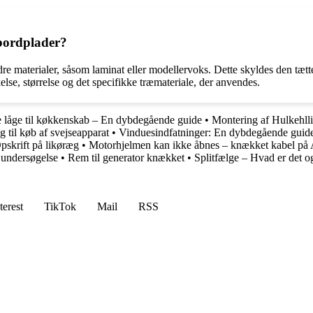
 bordplader?
e materialer, såsom laminat eller modellervoks. Dette skyldes den tætte o
se, størrelse og det specifikke træmateriale, der anvendes.
le låge til køkkenskab – En dybdegående guide
•
Montering af Hulkehll
g til køb af svejseapparat
•
Vinduesindfatninger: En dybdegående guid
pskrift på likøræg
•
Motorhjelmen kan ikke åbnes – knækket kabel på
undersøgelse
•
Rem til generator knækket
•
Splitfælge – Hvad er det o
terest
TikTok
Mail
RSS