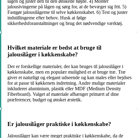
lågen og juster den til den ønskede højde. 4) Monter
jalousivingerne på lågen og sørg for, at de bevæger sig frit. 5)
Fastgør jalousilågerne til selve køkkenskabet. 6) Test og juster
indstillingerne efter behov. Husk at følge
sikkerhedsforanstaltninger og brug det nødvendige værktøj.
Hvilket materiale er bedst at bruge til
jalousilåger i køkkenskabe?
Der er forskellige materialer, der kan bruges til jalousilåger i
køkkenskabe, men en populær mulighed er at bruge træ. Træ
giver et naturligt og elegant udseende og kan males eller bejdses
for at passe til køkkenets indretning. Andre mulige materialer
inkluderer aluminium, plastik eller MDF (Medium Density
Fiberboard). Valget af materiale afhænger primært af dine
præferencer, budget og ønsket æstetik.
Er jalousilåger praktiske i køkkenskabe?
Jalousilåger kan være meget praktiske i køkkenskabe, da de