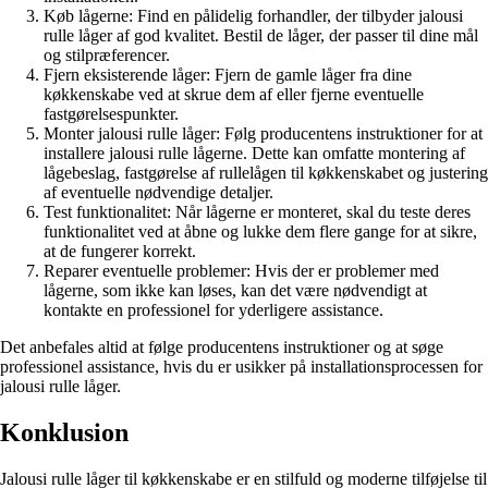
Køb lågerne: Find en pålidelig forhandler, der tilbyder jalousi
rulle låger af god kvalitet. Bestil de låger, der passer til dine mål
og stilpræferencer.
Fjern eksisterende låger: Fjern de gamle låger fra dine
køkkenskabe ved at skrue dem af eller fjerne eventuelle
fastgørelsespunkter.
Monter jalousi rulle låger: Følg producentens instruktioner for at
installere jalousi rulle lågerne. Dette kan omfatte montering af
lågebeslag, fastgørelse af rullelågen til køkkenskabet og justering
af eventuelle nødvendige detaljer.
Test funktionalitet: Når lågerne er monteret, skal du teste deres
funktionalitet ved at åbne og lukke dem flere gange for at sikre,
at de fungerer korrekt.
Reparer eventuelle problemer: Hvis der er problemer med
lågerne, som ikke kan løses, kan det være nødvendigt at
kontakte en professionel for yderligere assistance.
Det anbefales altid at følge producentens instruktioner og at søge
professionel assistance, hvis du er usikker på installationsprocessen for
jalousi rulle låger.
Konklusion
Jalousi rulle låger til køkkenskabe er en stilfuld og moderne tilføjelse til