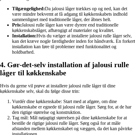
Tilgængelighed:
Da jalousi låger trækkes op og ned, kan det
være mindre bekvemt at få adgang til køkkenskabets indhold
sammenlignet med traditionelle låger, der åbnes helt.
Pris:
Jalousi rulle låger kan være dyrere end traditionelle
køkkenskabslåger, afhængigt af materialer og kvalitet.
Installation:
Hvis du vælger at installere jalousi rulle låger selv,
kan det kræve nogle færdigheder inden for håndværk. En forkert
installation kan føre til problemer med funktionalitet og
holdbarhed.
4. Gør-det-selv installation af jalousi rulle
låger til køkkenskabe
Hvis du gerne vil prøve at installere jalousi rulle låger til dine
køkkenskabe selv, skal du følge disse trin:
Vurdér dine køkkenskabe: Start med at afgøre, om dine
køkkenskabe er egnede til jalousi rulle låger. Sørg for, at de har
den rigtige størrelse og konstruktion.
Tag mål: Mål nøjagtigt størrelsen på dine køkkenskabe for at
bestille de rigtige jalousi rulle låger. Sørg også for at måle
afstanden mellem køkkenskabet og væggen, da det kan påvirke
installationen.