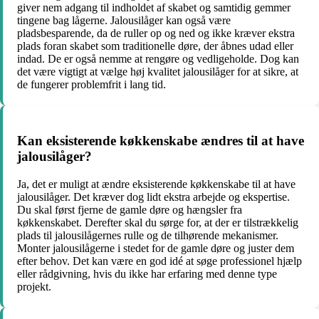
giver nem adgang til indholdet af skabet og samtidig gemmer
tingene bag lågerne. Jalousilåger kan også være
pladsbesparende, da de ruller op og ned og ikke kræver ekstra
plads foran skabet som traditionelle døre, der åbnes udad eller
indad. De er også nemme at rengøre og vedligeholde. Dog kan
det være vigtigt at vælge høj kvalitet jalousilåger for at sikre, at
de fungerer problemfrit i lang tid.
Kan eksisterende køkkenskabe ændres til at have
jalousilåger?
Ja, det er muligt at ændre eksisterende køkkenskabe til at have
jalousilåger. Det kræver dog lidt ekstra arbejde og ekspertise.
Du skal først fjerne de gamle døre og hængsler fra
køkkenskabet. Derefter skal du sørge for, at der er tilstrækkelig
plads til jalousilågernes rulle og de tilhørende mekanismer.
Monter jalousilågerne i stedet for de gamle døre og juster dem
efter behov. Det kan være en god idé at søge professionel hjælp
eller rådgivning, hvis du ikke har erfaring med denne type
projekt.