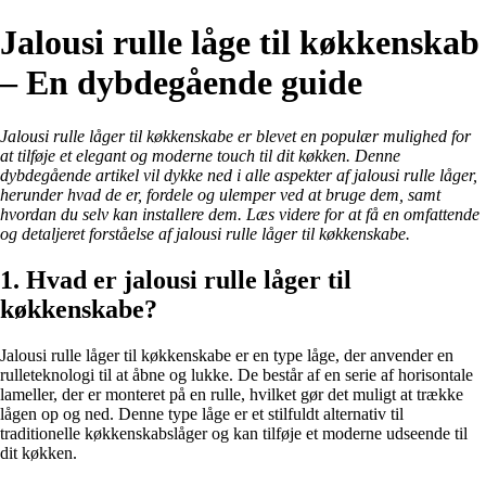
Jalousi rulle låge til køkkenskab
– En dybdegående guide
Jalousi rulle låger til køkkenskabe er blevet en populær mulighed for
at tilføje et elegant og moderne touch til dit køkken. Denne
dybdegående artikel vil dykke ned i alle aspekter af jalousi rulle låger,
herunder hvad de er, fordele og ulemper ved at bruge dem, samt
hvordan du selv kan installere dem. Læs videre for at få en omfattende
og detaljeret forståelse af jalousi rulle låger til køkkenskabe.
1. Hvad er jalousi rulle låger til
køkkenskabe?
Jalousi rulle låger til køkkenskabe er en type låge, der anvender en
rulleteknologi til at åbne og lukke. De består af en serie af horisontale
lameller, der er monteret på en rulle, hvilket gør det muligt at trække
lågen op og ned. Denne type låge er et stilfuldt alternativ til
traditionelle køkkenskabslåger og kan tilføje et moderne udseende til
dit køkken.