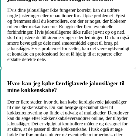
Hvis dine jalousilåger ikke fungerer korrekt, kan du udføre
nogle justeringer eller reparationer for at løse problemet. Først
og fremmest skal du kontrollere, om der er noget, der blokerer
rullen eller mekanismerne. Rengør eller fjern eventuelle
forhindringer. Hvis jalousilågerne ikke ruller jævnt op og ned,
skal du justere de tilhørende vinger eller ledninger. Du kan også
smøre bevægelige dele med smøremiddel egnet til brug på
jalousilåger. Hvis problemet fortsætter, kan det være nødvendigt
at kontakte en professionel for at få hjælp til at reparere eller
erstatte defekte dele.
Hvor kan jeg købe færdiglavede jalousilåger til
mine køkkenskabe?
Der er flere steder, hvor du kan købe færdiglavede jalousilåger
til dine køkkenskabe. Du kan besøge specialbutikker til
køkkenrenovering og finde et udvalg af muligheder. Derudover
kan du søge efter køkkenskabsleverandører online, der tilbyder
jalousilåger. Det er vigtigt at kontrollere målene og designet for
at sikre, at de passer til dine køkkenskabe. Husk også at tage
højde for fragtomkostninger og eventuelle returnerings- eller