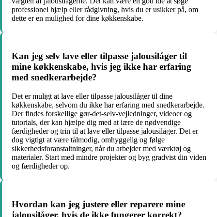
vægten af ​​jalousilågerne. Det kan være en god idé at søge
professionel hjælp eller rådgivning, hvis du er usikker på, om
dette er en mulighed for dine køkkenskabe.
Kan jeg selv lave eller tilpasse jalousilåger til
mine køkkenskabe, hvis jeg ikke har erfaring
med snedkerarbejde?
Det er muligt at lave eller tilpasse jalousilåger til dine
køkkenskabe, selvom du ikke har erfaring med snedkerarbejde.
Der findes forskellige gør-det-selv-vejledninger, videoer og
tutorials, der kan hjælpe dig med at lære de nødvendige
færdigheder og trin til at lave eller tilpasse jalousilåger. Det er
dog vigtigt at være tålmodig, omhyggelig og følge
sikkerhedsforanstaltninger, når du arbejder med værktøj og
materialer. Start med mindre projekter og byg gradvist din viden
og færdigheder op.
Hvordan kan jeg justere eller reparere mine
jalousilåger, hvis de ikke fungerer korrekt?