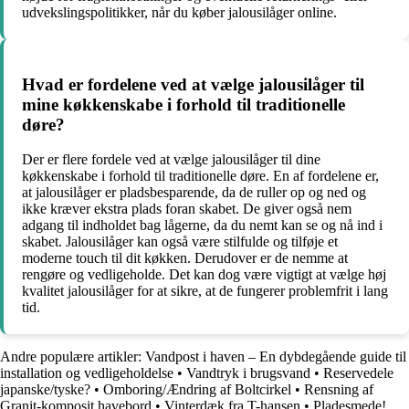
udvekslingspolitikker, når du køber jalousilåger online.
Hvad er fordelene ved at vælge jalousilåger til
mine køkkenskabe i forhold til traditionelle
døre?
Der er flere fordele ved at vælge jalousilåger til dine
køkkenskabe i forhold til traditionelle døre. En af fordelene er,
at jalousilåger er pladsbesparende, da de ruller op og ned og
ikke kræver ekstra plads foran skabet. De giver også nem
adgang til indholdet bag lågerne, da du nemt kan se og nå ind i
skabet. Jalousilåger kan også være stilfulde og tilføje et
moderne touch til dit køkken. Derudover er de nemme at
rengøre og vedligeholde. Det kan dog være vigtigt at vælge høj
kvalitet jalousilåger for at sikre, at de fungerer problemfrit i lang
tid.
Andre populære artikler:
Vandpost i haven – En dybdegående guide til
installation og vedligeholdelse
•
Vandtryk i brugsvand
•
Reservedele
japanske/tyske?
•
Omboring/Ændring af Boltcirkel
•
Rensning af
Granit-komposit havebord
•
Vinterdæk fra T-hansen
•
Pladesmede!