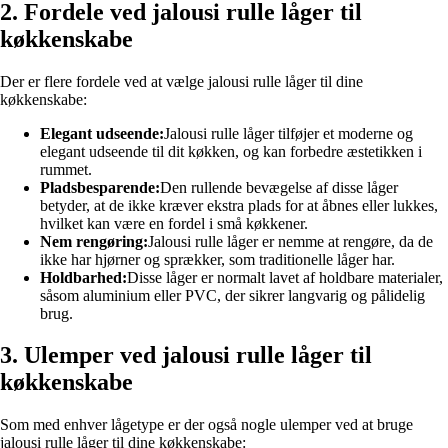
2. Fordele ved jalousi rulle låger til
køkkenskabe
Der er flere fordele ved at vælge jalousi rulle låger til dine
køkkenskabe:
Elegant udseende:
Jalousi rulle låger tilføjer et moderne og
elegant udseende til dit køkken, og kan forbedre æstetikken i
rummet.
Pladsbesparende:
Den rullende bevægelse af disse låger
betyder, at de ikke kræver ekstra plads for at åbnes eller lukkes,
hvilket kan være en fordel i små køkkener.
Nem rengøring:
Jalousi rulle låger er nemme at rengøre, da de
ikke har hjørner og sprækker, som traditionelle låger har.
Holdbarhed:
Disse låger er normalt lavet af holdbare materialer,
såsom aluminium eller PVC, der sikrer langvarig og pålidelig
brug.
3. Ulemper ved jalousi rulle låger til
køkkenskabe
Som med enhver lågetype er der også nogle ulemper ved at bruge
jalousi rulle låger til dine køkkenskabe: