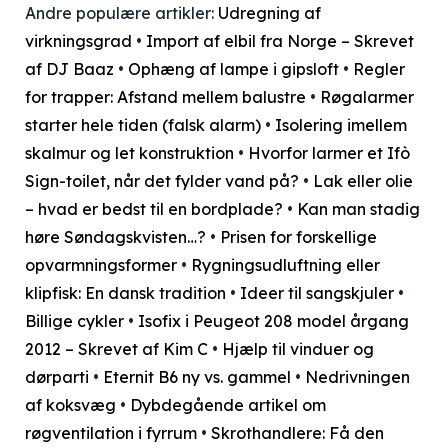
Andre populære artikler:
Udregning af
virkningsgrad
•
Import af elbil fra Norge – Skrevet
af DJ Baaz
•
Ophæng af lampe i gipsloft
•
Regler
for trapper: Afstand mellem balustre
•
Røgalarmer
starter hele tiden (falsk alarm)
•
Isolering imellem
skalmur og let konstruktion
•
Hvorfor larmer et Ifò
Sign-toilet, når det fylder vand på?
•
Lak eller olie
– hvad er bedst til en bordplade?
•
Kan man stadig
høre Søndagskvisten…?
•
Prisen for forskellige
opvarmningsformer
•
Rygningsudluftning eller
klipfisk: En dansk tradition
•
Ideer til sangskjuler
•
Billige cykler
•
Isofix i Peugeot 208 model årgang
2012 – Skrevet af Kim C
•
Hjælp til vinduer og
dørparti
•
Eternit B6 ny vs. gammel
•
Nedrivningen
af koksvæg
•
Dybdegående artikel om
røgventilation i fyrrum
•
Skrothandlere: Få den