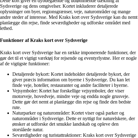
Dette kort giver en dybdegående og udtømmende dækning af
Sydsverige og dens omgivelser. Kortet inkluderer detaljerede
oplysninger om byer, regionsgrænser, veje, naturområder og mange
andre steder af interesse. Med Kraks kort over Sydsverige kan du nemt
planlægge din rejse, finde seværdigheder og udforske området med
lethed.
Funktioner af Kraks kort over Sydsverige
Kraks kort over Sydsverige har en række imponerende funktioner, der
gør det til et vigtigt værktøj for rejsende og eventyrlystne. Her er nogle
af de vigtigste funktioner:
Detaljerede bykort: Kortet indeholder detaljerede bykort, der
giver præcis information om byerne i Sydsverige. Du kan let
finde veje, hoteller, restauranter og andre faciliteter i byerne.
Vejsymboler: Kortet har forskellige vejsymboler, der viser
motorveje, hovedveje, mindre veje og endda nogle grusveje.
Dette gør det nemt at planlægge din rejse og finde den bedste
rute.
Naturparker og naturområder: Kortet viser også parker og
naturområder i Sydsverige. Dette er nyttigt for naturelskere, der
ønsker at udforske det smukke landskab og opleve den
storslåede natur.
Seværdigheder og turistattraktioner: Kraks kort over Sydsverige