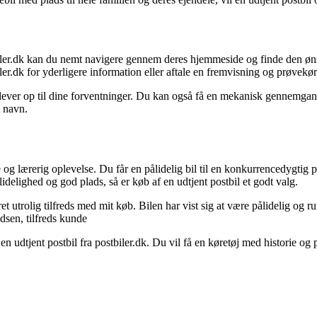
stbiler.dk kan du nemt navigere gennem deres hjemmeside og finde den ø
ler.dk for yderligere information eller aftale en fremvisning og prøvekør
den lever op til dine forventninger. Du kan også få en mekanisk gennemga
t navn.
og lærerig oplevelse. Du får en pålidelig bil til en konkurrencedygtig 
ålidelighed og god plads, så er køb af en udtjent postbil et godt valg.
t utrolig tilfreds med mit køb. Bilen har vist sig at være pålidelig og 
adsen, tilfreds kunde
 en udtjent postbil fra postbiler.dk. Du vil få en køretøj med historie og 