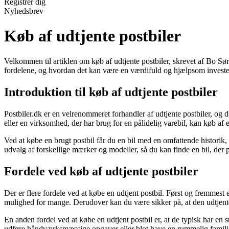
Registrér dig
Nyhedsbrev
Køb af udtjente postbiler
Velkommen til artiklen om køb af udtjente postbiler, skrevet af Bo Sør
fordelene, og hvordan det kan være en værdifuld og hjælpsom investerin
Introduktion til køb af udtjente postbiler
Postbiler.dk er en velrenommeret forhandler af udtjente postbiler, og d
eller en virksomhed, der har brug for en pålidelig varebil, kan køb af 
Ved at købe en brugt postbil får du en bil med en omfattende historik, 
udvalg af forskellige mærker og modeller, så du kan finde en bil, der p
Fordele ved køb af udtjente postbiler
Der er flere fordele ved at købe en udtjent postbil. Først og fremmest er
mulighed for mange. Derudover kan du være sikker på, at den udtjente p
En anden fordel ved at købe en udtjent postbil er, at de typisk har e
udføre håndværksmæssige opgaver eller blot have en rummelig familiebi