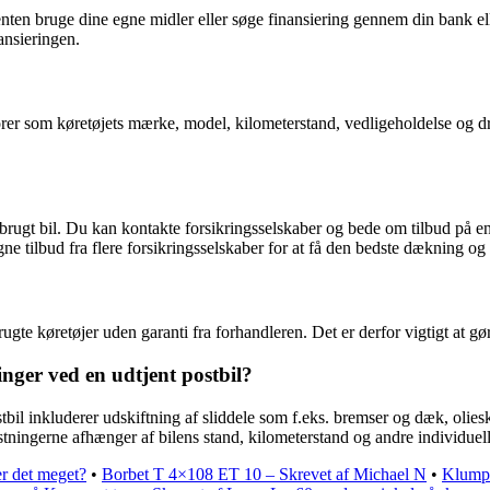
 enten bruge dine egne midler eller søge finansiering gennem din bank ell
ansieringen.
torer som køretøjets mærke, model, kilometerstand, vedligeholdelse og d
ugt bil. Du kan kontakte forsikringsselskaber og bede om tilbud på en
ne tilbud fra flere forsikringsselskaber for at få den bedste dækning og 
ugte køretøjer uden garanti fra forhandleren. Det er derfor vigtigt at g
nger ved en udtjent postbil?
l inkluderer udskiftning af sliddele som f.eks. bremser og dæk, olieskif
tningerne afhænger af bilens stand, kilometerstand og andre individuell
er det meget?
•
Borbet T 4×108 ET 10 – Skrevet af Michael N
•
Klumpe