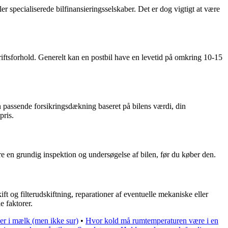
er specialiserede bilfinansieringsselskaber. Det er dog vigtigt at være
riftsforhold. Generelt kan en postbil have en levetid på omkring 10-15
 passende forsikringsdækning baseret på bilens værdi, din
pris.
øre en grundig inspektion og undersøgelse af bilen, før du køber den.
t og filterudskiftning, reparationer af eventuelle mekaniske eller
e faktorer.
r i mælk (men ikke sur)
•
Hvor kold må rumtemperaturen være i en