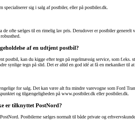
cialiserer sig i salg af postbiler, eller på postbiler.dk.
 de ofte sælges til en rimelig lav pris. Derudover er postbiler generelt 
 robusthed.
eholdelse af en udtjent postbil?
nt postbil, kan du kigge efter tegn på regelmæssig service, som f.eks. st
re synlige tegn på slid. Det er altid en god idé at få en mekaniker til a
lgængelige for salg. Det kan være alt fra mindre varevogne som Ford Tran
dspunktet og tilgængeligheden på www.postbiler.dk eller postbiler.dk.
kke er tilknyttet PostNord?
ttet PostNord. Postbilerne sælges normalt til både private og erhvervskun