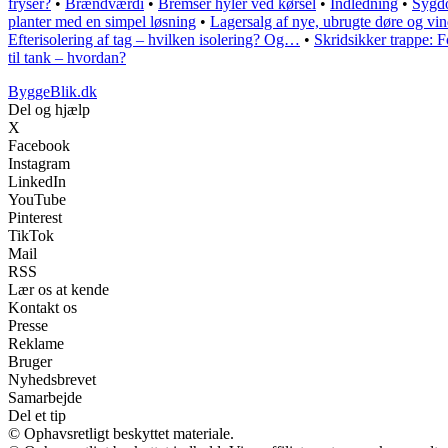
fryser?
•
Brændværdi
•
Bremser hyler ved kørsel
•
Indledning
•
Sygdo
planter med en simpel løsning
•
Lagersalg af nye, ubrugte døre og vi
Efterisolering af tag – hvilken isolering? Og…
•
Skridsikker trappe: 
til tank – hvordan?
ByggeBlik.dk
Del og hjælp
X
Facebook
Instagram
LinkedIn
YouTube
Pinterest
TikTok
Mail
RSS
Lær os at kende
Kontakt os
Presse
Reklame
Bruger
Nyhedsbrevet
Samarbejde
Del et tip
© Ophavsretligt beskyttet materiale.