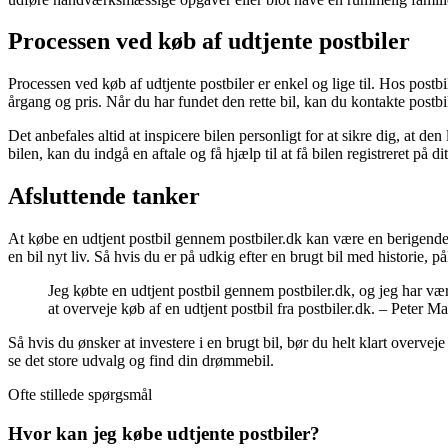
Processen ved køb af udtjente postbiler
Processen ved køb af udtjente postbiler er enkel og lige til. Hos po
årgang og pris. Når du har fundet den rette bil, kan du kontakte postbi
Det anbefales altid at inspicere bilen personligt for at sikre dig, at 
bilen, kan du indgå en aftale og få hjælp til at få bilen registreret på di
Afsluttende tanker
At købe en udtjent postbil gennem postbiler.dk kan være en berigende 
en bil nyt liv. Så hvis du er på udkig efter en brugt bil med historie, p
Jeg købte en udtjent postbil gennem postbiler.dk, og jeg har være
at overveje køb af en udtjent postbil fra postbiler.dk. – Peter M
Så hvis du ønsker at investere i en brugt bil, bør du helt klart overveje
se det store udvalg og find din drømmebil.
Ofte stillede spørgsmål
Hvor kan jeg købe udtjente postbiler?