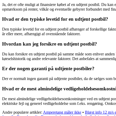
Ja, det er ofte muligt at finansiere købet af en udtjent postbil. Du kan
opmærksom på renter, vilkår og eventuelle gebyrer forbundet med fin
Hvad er den typiske levetid for en udtjent postbil?
Den typiske levetid for en udtjent postbil afhænger af forskellige fak
år eller mere, afhængigt af ovenstående faktorer.
Hvordan kan jeg forsikre en udtjent postbil?
Du kan forsikre en udtjent postbil på samme måde som enhver anden br
kørselshistorik og andre relevante faktorer. Det anbefales at sammenlig
Er der nogen garanti på udtjente postbiler?
Der er normalt ingen garanti på udtjente postbiler, da de sælges som br
Hvad er de mest almindelige vedligeholdelsesomkostni
De mest almindelige vedligeholdelsesomkostninger ved en udtjent postbi
elektriske fejl og generel vedligeholdelse som f.eks. rengøring. Omkos
Andre populære artikler:
Amperetang måler ikke
•
Blæst info 12 m/s 