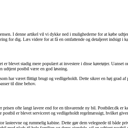
ensen. I denne artikel vil vi dykke ned i mulighederne for at købe udtjen
g for dig. Læs videre for at få en omfattende og detaljeret indsigt i køb
et er blevet stadig mere populært at investere i disse køretøjer. Uanset 
en udtjent postbil være en god løsning.
som har været flittigt brugt og vedligeholdt. Dette sikrer en høj grad af
asser til dine behov.
 prisen ofte langt lavere end for en tilsvarende ny bil. Postbiler.dk er k
ostbil er blevet serviceret og vedligeholdt regelmæssigt, hvilket giver
n stor lasteevne og rummelig kabine. Dette gør dem velegnede til både pr
l med plads til hele familien og deres ejendele, vil en udtjent postbil