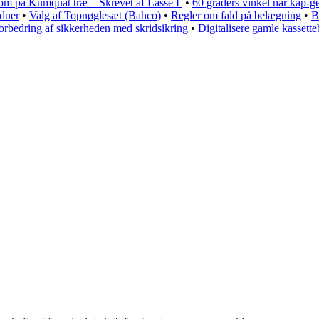
m på Kumquat træ – Skrevet af Lasse L
•
60 graders vinkel når kap-g
nduer
•
Valg af Topnøglesæt (Bahco)
•
Regler om fald på belægning
•
B
Forbedring af sikkerheden med skridsikring
•
Digitalisere gamle kassett