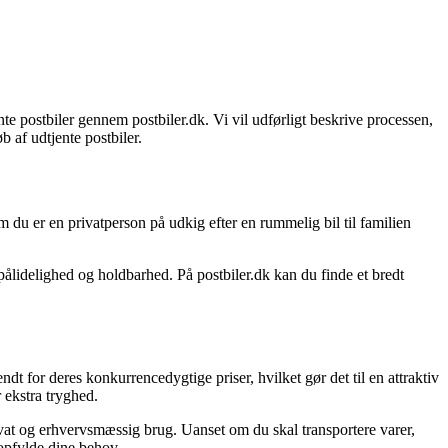
te postbiler gennem postbiler.dk. Vi vil udførligt beskrive processen,
 af udtjente postbiler.
om du er en privatperson på udkig efter en rummelig bil til familien
 pålidelighed og holdbarhed. På postbiler.dk kan du finde et bredt
endt for deres konkurrencedygtige priser, hvilket gør det til en attraktiv
 ekstra tryghed.
ivat og erhvervsmæssig brug. Uanset om du skal transportere varer,
 opfylde dine behov.