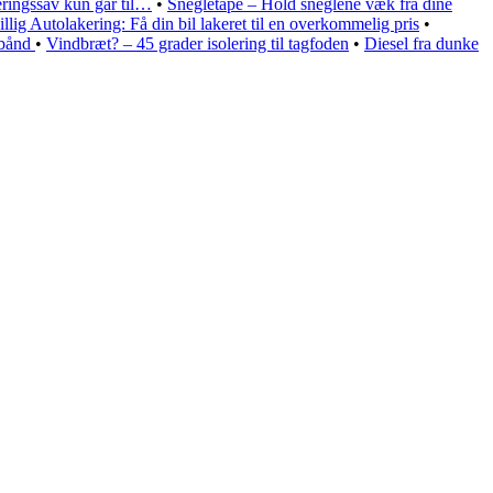
eringssav kun går til…
•
Snegletape – Hold sneglene væk fra dine
illig Autolakering: Få din bil lakeret til en overkommelig pris
•
ebånd
•
Vindbræt? – 45 grader isolering til tagfoden
•
Diesel fra dunke