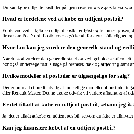
Du kan købe udtjente postbiler på hjemmesiden www.postbiler.dk, som spe
Hvad er fordelene ved at købe en udtjent postbil?
Fordelene ved at købe en udtjent postbil er først og fremmest prisen, da
firma som PostNord. Postbiler er også kendt for deres pålidelighed og
Hvordan kan jeg vurdere den generelle stand og vedlig
Når du skal vurdere den generelle stand og vedligeholdelse af en udtje
bør også undersøge rust, slitage på bremser, dæk og affjedring samt and
Hvilke modeller af postbiler er tilgængelige for salg?
Der er normalt et bredt udvalg af forskellige modeller af postbiler ti
eller Renault Master. Det nøjagtige udvalg vil variere afhængigt af ti
Er det tilladt at købe en udtjent postbil, selvom jeg i
Ja, det er tilladt at købe en udtjent postbil, selvom du ikke er tilkny
Kan jeg finansiere købet af en udtjent postbil?