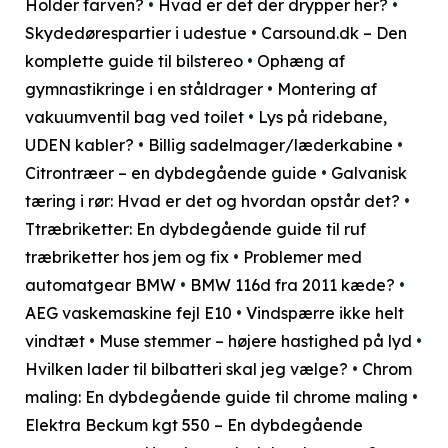
Holder farven?
•
Hvad er det der drypper her?
•
Skydedørespartier i udestue
•
Carsound.dk – Den
komplette guide til bilstereo
•
Ophæng af
gymnastikringe i en ståldrager
•
Montering af
vakuumventil bag ved toilet
•
Lys på ridebane,
UDEN kabler?
•
Billig sadelmager/læderkabine
•
Citrontræer – en dybdegående guide
•
Galvanisk
tæring i rør: Hvad er det og hvordan opstår det?
•
Ttræbriketter: En dybdegående guide til ruf
træbriketter hos jem og fix
•
Problemer med
automatgear BMW
•
BMW 116d fra 2011 kæde?
•
AEG vaskemaskine fejl E10
•
Vindspærre ikke helt
vindtæt
•
Muse stemmer – højere hastighed på lyd
•
Hvilken lader til bilbatteri skal jeg vælge?
•
Chrom
maling: En dybdegående guide til chrome maling
•
Elektra Beckum kgt 550 – En dybdegående