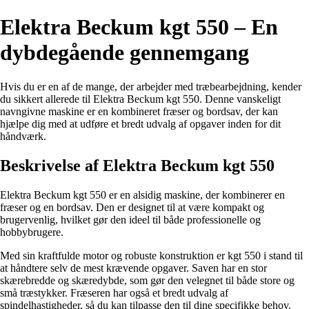
Elektra Beckum kgt 550 – En
dybdegående gennemgang
Hvis du er en af de mange, der arbejder med træbearbejdning, kender
du sikkert allerede til Elektra Beckum kgt 550. Denne vanskeligt
navngivne maskine er en kombineret fræser og bordsav, der kan
hjælpe dig med at udføre et bredt udvalg af opgaver inden for dit
håndværk.
Beskrivelse af Elektra Beckum kgt 550
Elektra Beckum kgt 550 er en alsidig maskine, der kombinerer en
fræser og en bordsav. Den er designet til at være kompakt og
brugervenlig, hvilket gør den ideel til både professionelle og
hobbybrugere.
Med sin kraftfulde motor og robuste konstruktion er kgt 550 i stand til
at håndtere selv de mest krævende opgaver. Saven har en stor
skærebredde og skæredybde, som gør den velegnet til både store og
små træstykker. Fræseren har også et bredt udvalg af
spindelhastigheder, så du kan tilpasse den til dine specifikke behov.