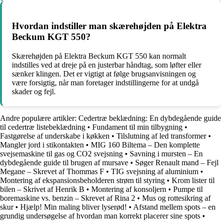
Hvordan indstiller man skærehøjden på Elektra
Beckum KGT 550?
Skærehøjden på Elektra Beckum KGT 550 kan normalt
indstilles ved at dreje på en justerbar håndtag, som løfter eller
sænker klingen. Det er vigtigt at følge brugsanvisningen og
være forsigtig, når man foretager indstillingerne for at undgå
skader og fejl.
Andre populære artikler:
Cedertræ beklædning: En dybdegående guide
til cedertræ listebeklædning
•
Fundament til min tilbygning
•
Fastgørelse af underskabe i køkken
•
Tilslutning af led transformer
•
Mangler jord i stikontakten
•
MIG 160 Biltema – Den komplette
svejsemaskine til gas og CO2 svejsning
•
Savning i mursten – En
dybdegående guide til brugen af mursave
•
Søger Renault mand – Fejl
Megane – Skrevet af Thommas F
•
TIG svejsning af aluminium
•
Montering af ekspansionsbeholderen strøm til styring
•
Krom lister til
bilen – Skrivet af Henrik B
•
Montering af konsoljern
•
Pumpe til
boremaskine vs. benzin – Skrevet af Rina 2
•
Mus og rottesikring af
skur
•
Hjælp! Min maling bliver lyserød!
•
Afstand mellem spots – en
grundig undersøgelse af hvordan man korrekt placerer sine spots
•