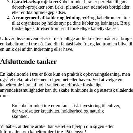
Gør-det-selv-projekter:
Kabeltromler i træ er perfekte til gør-
det-selv-projekter som f.eks. plantekasser, udendørs bordplader
eller endda børnelegepladser.
Arrangement af kabler og ledninger:
Brug kabeltromler i træ
til at organisere og holde styr på dine kabler og ledninger. Brug
forskellige størrelser tromler til forskellige kabeltykkelser.
Udover disse anvendelser er der utallige andre kreative måder at bruge
en kabeltromle i træ på. Lad din fantasi løbe fri, og lad tromlen blive til
en unik del af din indretning eller have.
Afsluttende tanker
En kabeltromle i træ er ikke kun en praktisk opbevaringsløsning, men
også et dekorativt element i hjemmet eller haven. Ved at vælge en
kabeltromle i træ af høj kvalitet og udforske forskellige
anvendelsesmuligheder kan du skabe funktionelle og æstetisk tiltalende
rum.
En kabeltromle i træ er en fantastisk investering til enhver,
der værdsætter kreativitet, holdbarhed og naturlig
skønhed.
Vi håber, at denne artikel har været en hjælp i din søgen efter
information om kabeltromler i træ. På gensyn!