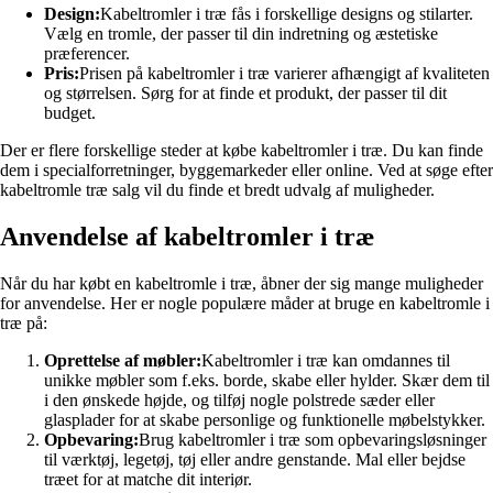
Design:
Kabeltromler i træ fås i forskellige designs og stilarter.
Vælg en tromle, der passer til din indretning og æstetiske
præferencer.
Pris:
Prisen på kabeltromler i træ varierer afhængigt af kvaliteten
og størrelsen. Sørg for at finde et produkt, der passer til dit
budget.
Der er flere forskellige steder at købe kabeltromler i træ. Du kan finde
dem i specialforretninger, byggemarkeder eller online. Ved at søge efter
kabeltromle træ salg vil du finde et bredt udvalg af muligheder.
Anvendelse af kabeltromler i træ
Når du har købt en kabeltromle i træ, åbner der sig mange muligheder
for anvendelse. Her er nogle populære måder at bruge en kabeltromle i
træ på:
Oprettelse af møbler:
Kabeltromler i træ kan omdannes til
unikke møbler som f.eks. borde, skabe eller hylder. Skær dem til
i den ønskede højde, og tilføj nogle polstrede sæder eller
glasplader for at skabe personlige og funktionelle møbelstykker.
Opbevaring:
Brug kabeltromler i træ som opbevaringsløsninger
til værktøj, legetøj, tøj eller andre genstande. Mal eller bejdse
træet for at matche dit interiør.