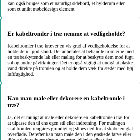
kan også bruges som et naturligt sidebord, et hylderum eller
som et unikt møbeldesign element.
Er kabeltromler i træ nemme at vedligeholde?
Kabeltromler i træ kræver en vis grad af vedligeholdelse for at
holde dem i god stand. Det anbefales at behandle tromlerne med
en træbeskyttende lak eller maling for at beskytte dem mod fugt,
sol og andre påvirkninger. Det er også vigtigt at undgå at plaske
vand direkte på tromlen og at holde dem væk fra steder med høj
luftfugtighed.
Kan man male eller dekorere en kabeltromle i
træ?
Ja, det er muligt at male eller dekorere en kabeltromle i træ for
at tilpasse den til ens egen stil eller indretning. Før malingen
skal tromlen rengøres grundigt og slibes ned for at skabe en glat
overflade. Derefter kan man male den i den ønskede farve eller
tilføje dekorationer såsom mønstre, billeder eller tekst.