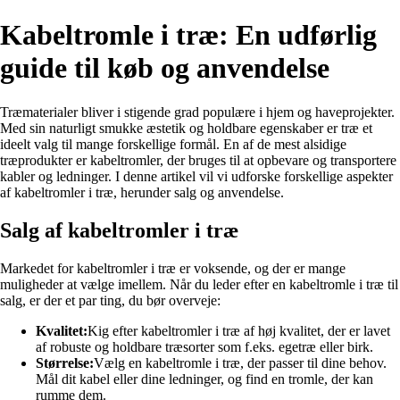
Kabeltromle i træ: En udførlig
guide til køb og anvendelse
Træmaterialer bliver i stigende grad populære i hjem og haveprojekter.
Med sin naturligt smukke æstetik og holdbare egenskaber er træ et
ideelt valg til mange forskellige formål. En af de mest alsidige
træprodukter er kabeltromler, der bruges til at opbevare og transportere
kabler og ledninger. I denne artikel vil vi udforske forskellige aspekter
af kabeltromler i træ, herunder salg og anvendelse.
Salg af kabeltromler i træ
Markedet for kabeltromler i træ er voksende, og der er mange
muligheder at vælge imellem. Når du leder efter en kabeltromle i træ til
salg, er der et par ting, du bør overveje:
Kvalitet:
Kig efter kabeltromler i træ af høj kvalitet, der er lavet
af robuste og holdbare træsorter som f.eks. egetræ eller birk.
Størrelse:
Vælg en kabeltromle i træ, der passer til dine behov.
Mål dit kabel eller dine ledninger, og find en tromle, der kan
rumme dem.