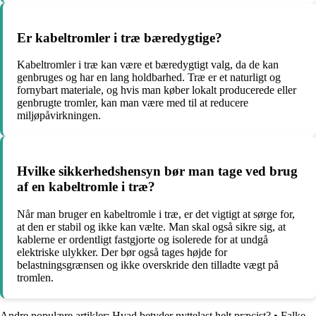
Er kabeltromler i træ bæredygtige?
Kabeltromler i træ kan være et bæredygtigt valg, da de kan
genbruges og har en lang holdbarhed. Træ er et naturligt og
fornybart materiale, og hvis man køber lokalt producerede eller
genbrugte tromler, kan man være med til at reducere
miljøpåvirkningen.
Hvilke sikkerhedshensyn bør man tage ved brug
af en kabeltromle i træ?
Når man bruger en kabeltromle i træ, er det vigtigt at sørge for,
at den er stabil og ikke kan vælte. Man skal også sikre sig, at
kablerne er ordentligt fastgjorte og isolerede for at undgå
elektriske ulykker. Der bør også tages højde for
belastningsgrænsen og ikke overskride den tilladte vægt på
tromlen.
Andre populære artikler:
Hvad betyder nyttelast helt præcist?
•
Falke