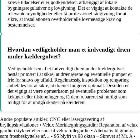
kræve tilladelser eller godkendelser, afhængigt af lokale
bygningsregulativer og lovgivning. Det er vigtigt at kontakte de
relevante myndigheder eller få professionel rådgivning for at
sikre, at installationen overholder alle lovmæssige krav og
bestemmelser.
Hvordan vedligeholder man et indvendigt dræn
under kældergulvet?
Vedligeholdelsen af et indvendigt dræn under kældergulvet
består primært i at sikre, at drænrørene og eventuelle pumper er
frie for snavs og affald. Regelmæssig inspektion og rengøring
anbefales for at sikre, at drænet fungerer optimalt. Desuden er
det vigtigt at være opmærksom på eventuelle problemer som
lækager eller tilstopninger og få dem repareret så hurtigt som
muligt for at undgå skader på kælderen.
Andre populære artikler:
CNC eller lasergravering af
bryllupsinvitationer
•
Velux Mørklægningsgardin: Reparation af velux
gardin i stykker eller snor til velux rullegardin
•
Alternativ til granris
som frostbeskyttelse af…
•
95 blyfri vs 98 oktan – Skrevet af Mr. A
•