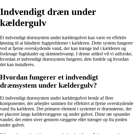
Indvendigt dræn under
kældergulv
Et indvendigt drænsystem under kældergulvet kan være en effektiv
løsning til at håndtere fugtproblemer i kælderen. Dette system fungerer
ved at fjerne overskydende vand, der kan trænge ind i kælderen og
forårsage fugtskader og skimmelsvamp. I denne artikel vil vi udforske,
hvordan et indvendigt drænsystem fungerer, dets fordele og hvordan
det kan installeres.
Hvordan fungerer et indvendigt
drænsystem under kældergulv?
Et indvendigt drænsystem under kældergulvet består af flere
komponenter, der arbejder sammen for effektivt at fjerne overskydende
vand fra kælderen. Det primære element i systemet er drænrørene, der
er placeret langs kældervæggene og under gulvet. Disse rør opsamler
vandet, der enten siver gennem væggene eller trænger op fra jorden
under gulvet.