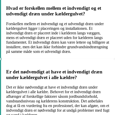
Hvad er forskellen mellem et indvendigt og et
udvendigt dræn under kældergulvet?
Forskellen mellem et indvendigt og et udvendigt dræn under
kældergulvet ligger i placeringen og installationen. Et
indvendigt dræn er placeret inde i kælderen langs væggen,
mens et udvendigt dræn er placeret uden for kælderen langs
fundamentet. Et indvendigt dræn kan være lettere og billigere at
installere, men det kan ikke forhindre grundvandsindtrængning
på samme måde som et udvendigt dræn.
Er det nødvendigt at have et indvendigt dræn
under kældergulvet i alle kældre?
Det er ikke nødvendigt at have et indvendigt dræn under
kældergulvet i alle kældre. Behovet for et indvendigt dræn
afhænger af forskellige faktorer såsom jordbundsforhold,
vandstandsniveau og kælderens konstruktion. Det anbefales
dog at få en vurdering fra en professionel, der kan afgøre, om et
indvendigt dræn er nødvendigt for at undgå problemer med fugt
og vand i kælderen.