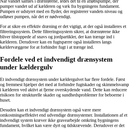
Når vandet samles i drænrørene, ledes det til en afløbspumpe, der
pumper vandet ud af kælderen og væk fra bygningens fundament.
Pumpen er udstyret med en flyder, der registrerer vandets niveau og
udløser pumpen, når det er nødvendigt.
For at sikre en effektiv dræning er det vigtigt, at der også installeres et
filtreringssystem. Dette filtreringssystem sikrer, at drænrørene ikke
bliver tilstoppede af snavs og jordpartikler, der kan trænge ind i
kælderen. Derudover kan en fugtspærre også installeres langs
kældervæggene for at forhindre fugt i at trænge ind.
Fordele ved et indvendigt drænsystem
under kældergulv
Et indvendigt drænsystem under kældergulvet har flere fordele. Først
og fremmest hjælper det med at forhindre fugtskader og skimmelsvamp
i kælderen ved aktivt at fjerne overskydende vand. Dette kan reducere
risikoen for strukturelle skader og sundhedsproblemer for beboerne i
huset.
Desuden kan et indvendigt drænsystem også være mere
omkostningseffektivt end udvendige drænsystemer. Installationen af et
indvendigt system kræver ikke gravearbejde omkring bygningens
fundament, hvilket kan være dyrt og tidskrævende. Derudover er det