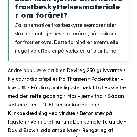
frostbeskyttelsesmateriale
r om foråret?
Ja, alternative frostbeskyttelsesmaterialer
skal normalt fjernes om foråret, når risikoen
for frost er ovre. Dette forhindrer eventuelle
negative effekter på væksten af planterne.
Andre populære artikler:
Devireg 230 gulvvarme
•
Ny cd/radio afspiller fra Thansen
•
Paderokker –
hjælp!!!!!
•
Få din gamle ligusterhæk til at vokse tæt
med den rette gødning
•
Mos – jernvitriol
•
Sådan
sætter du en JO-EL sensor korrekt op
•
Klinkbeklædning ved vindue
•
Beton støv på
tagsten
•
Ventileret hulrum: Den komplette guide
•
David Brown ladelampe lyser
•
Rengøring af