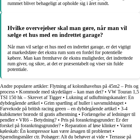
rummet bliver behageligt at opholde sig i året rundt.
Hvilke overvejelser skal man gøre, når man vil
sælge et hus med en indrettet garage?
Når man vil sælge et hus med en indrettet garage, er det vigtigt
at markedsføre det ekstra rum som en fordel for potentielle
købere. Man kan fremhæve de ekstra muligheder, det indrettede
rum giver, og sikre, at det er præsentabelt og viser sin fulde
potentiale.
Andre populære artikler:
Flytning af kolonihavehus på 45m2 – Pris og
process
•
Kommode med skydelåger – kan man det?
•
VW Touran 1,5
TSI 150 hk – Skrevet af Tigger
•
Lukning af udluftningskanaler: En
dybdegående artikel
•
Grim spartling af huller i savsmuldstapet
•
Farvekode på british racing green – en dybdegående artikel
•
3-4
kubikmeter brænde til gratis afhentning
•
Forlængelse af ledninger til
pendler
•
VR6 – Betydning?
•
Pris på forankringsgrunder: Er der
forskel på forankringsgrunder?
•
Reparation af løse klinker
•
Varmt
køleskab: Én kompressor kan være årsagen til problemet
•
Spændingsmåler ctr. Polsøger: Alt du behøver at vide
•
Terrasse på