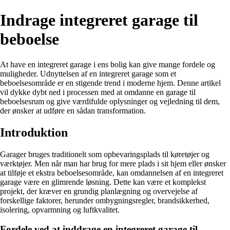
Indrage integreret garage til
beboelse
At have en integreret garage i ens bolig kan give mange fordele og
muligheder. Udnyttelsen af en integreret garage som et
beboelsesområde er en stigende trend i moderne hjem. Denne artikel
vil dykke dybt ned i processen med at omdanne en garage til
beboelsesrum og give værdifulde oplysninger og vejledning til dem,
der ønsker at udføre en sådan transformation.
Introduktion
Garager bruges traditionelt som opbevaringsplads til køretøjer og
værktøjer. Men når man har brug for mere plads i sit hjem eller ønsker
at tilføje et ekstra beboelsesområde, kan omdannelsen af en integreret
garage være en glimrende løsning. Dette kan være et komplekst
projekt, der kræver en grundig planlægning og overvejelse af
forskellige faktorer, herunder ombygningsregler, brandsikkerhed,
isolering, opvarmning og luftkvalitet.
Fordele ved at inddrage en integreret garage til