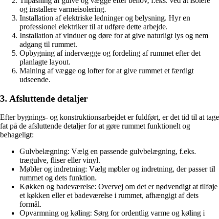
Tilpasning af gulve og vægge efter behov, f.eks. ved at isolere
og installere varmeisolering.
Installation af elektriske ledninger og belysning. Hyr en
professionel elektriker til at udføre dette arbejde.
Installation af vinduer og døre for at give naturligt lys og nem
adgang til rummet.
Opbygning af indervægge og fordeling af rummet efter det
planlagte layout.
Malning af vægge og lofter for at give rummet et færdigt
udseende.
3. Afsluttende detaljer
Efter bygnings- og konstruktionsarbejdet er fuldført, er det tid til at tage
fat på de afsluttende detaljer for at gøre rummet funktionelt og
behageligt:
Gulvbelægning: Vælg en passende gulvbelægning, f.eks.
trægulve, fliser eller vinyl.
Møbler og indretning: Vælg møbler og indretning, der passer til
rummet og dets funktion.
Køkken og badeværelse: Overvej om det er nødvendigt at tilføje
et køkken eller et badeværelse i rummet, afhængigt af dets
formål.
Opvarmning og køling: Sørg for ordentlig varme og køling i