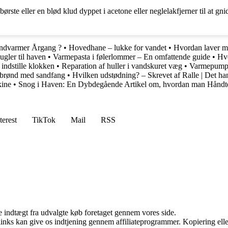
ørste eller en blød klud dyppet i acetone eller neglelakfjerner til at gn
ndvarmer Årgang ?
•
Hovedhane – lukke for vandet
•
Hvordan laver m
gler til haven
•
Varmepasta i følerlommer – En omfattende guide
•
Hve
indstille klokken
•
Reparation af huller i vandskuret væg
•
Varmepumpe
bsbrønd med sandfang
•
Hvilken udstødning? – Skrevet af Ralle | Det 
kine
•
Snog i Haven: En Dybdegående Artikel om, hvordan man Håndte
terest
TikTok
Mail
RSS
e indtægt fra udvalgte køb foretaget gennem vores side.
 links kan give os indtjening gennem affiliateprogrammer. Kopiering elle