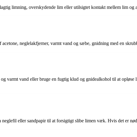
jlagtig limning, overskydende lim eller utilsigtet kontakt mellem lim og 
g af acetone, neglelakfjerner, varmt vand og sæbe, gnidning med en skrub
g varmt vand eller bruge en fugtig klud og gnidealkohol til at opløse li
neglefil eller sandpapir til at forsigtigt slibe limen væk. Hvis det er nø