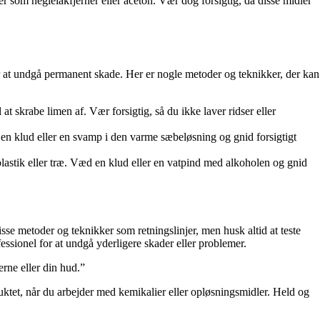
som neglelakfjerner eller aceton. Vær dog forsigtig, da disse midler
for at undgå permanent skade. Her er nogle metoder og teknikker, der kan
 at skrabe limen af. Vær forsigtig, så du ikke laver ridser eller
 en klud eller en svamp i den varme sæbeløsning og gnid forsigtigt
 plastik eller træ. Væd en klud eller en vatpind med alkoholen og gnid
isse metoder og teknikker som retningslinjer, men husk altid at teste
essionel for at undgå yderligere skader eller problemer.
rne eller din hud.”
duktet, når du arbejder med kemikalier eller opløsningsmidler. Held og