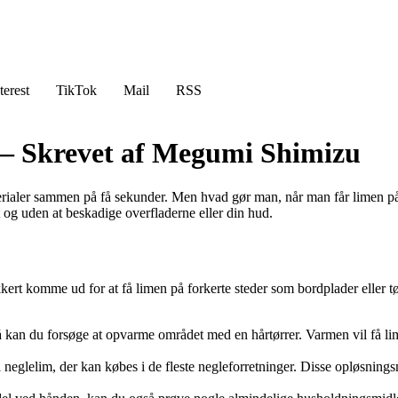
terest
TikTok
Mail
RSS
 – Skrevet af Megumi Shimizu
rialer sammen på få sekunder. Men hvad gør man, når man får limen på de
vt og uden at beskadige overfladerne eller din hud.
kert komme ud for at få limen på forkerte steder som bordplader eller tø
å kan du forsøge at opvarme området med en hårtørrer. Varmen vil få lime
 neglelim, der kan købes i de fleste negleforretninger. Disse opløsnings