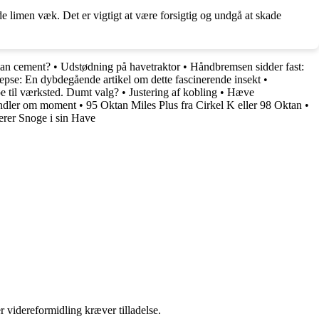
ide limen væk. Det er vigtigt at være forsigtig og undgå at skade
an cement?
•
Udstødning på havetraktor
•
Håndbremsen sidder fast:
pse: En dybdegående artikel om dette fascinerende insekt
•
 til værksted. Dumt valg?
•
Justering af kobling
•
Hæve
handler om moment
•
95 Oktan Miles Plus fra Cirkel K eller 98 Oktan
•
rer Snoge i sin Have
r videreformidling kræver tilladelse.