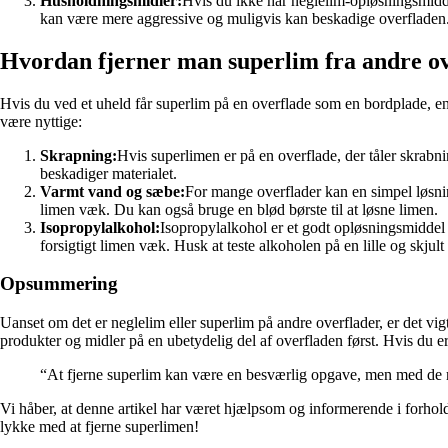
Husholdningsmidler:
Hvis du ikke har neglelim-opløsningsmidde
kan være mere aggressive og muligvis kan beskadige overfladen. Tes
Hvordan fjerner man superlim fra andre o
Hvis du ved et uheld får superlim på en overflade som en bordplade, en 
være nyttige:
Skrapning:
Hvis superlimen er på en overflade, der tåler skrabning
beskadiger materialet.
Varmt vand og sæbe:
For mange overflader kan en simpel løsnin
limen væk. Du kan også bruge en blød børste til at løsne limen.
Isopropylalkohol:
Isopropylalkohol er et godt opløsningsmiddel t
forsigtigt limen væk. Husk at teste alkoholen på en lille og skjult 
Opsummering
Uanset om det er neglelim eller superlim på andre overflader, er det vig
produkter og midler på en ubetydelig del af overfladen først. Hvis du er
“At fjerne superlim kan være en besværlig opgave, men med de r
Vi håber, at denne artikel har været hjælpsom og informerende i forhold
lykke med at fjerne superlimen!