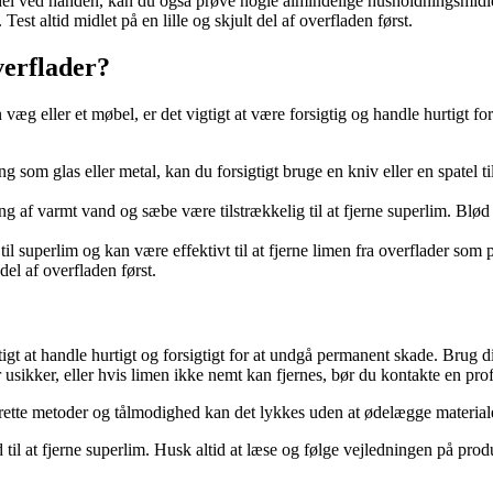
l ved hånden, kan du også prøve nogle almindelige husholdningsmidler 
t altid midlet på en lille og skjult del af overfladen først.
verflader?
væg eller et møbel, er det vigtigt at være forsigtig og handle hurtigt 
 som glas eller metal, kan du forsigtigt bruge en kniv eller en spatel til
g af varmt vand og sæbe være tilstrækkelig til at fjerne superlim. Blød
il superlim og kan være effektivt til at fjerne limen fra overflader som
del af overfladen først.
tigt at handle hurtigt og forsigtigt for at undgå permanent skade. Brug d
 usikker, eller hvis limen ikke nemt kan fjernes, bør du kontakte en prof
ette metoder og tålmodighed kan det lykkes uden at ødelægge materiale
 til at fjerne superlim. Husk altid at læse og følge vejledningen på pro