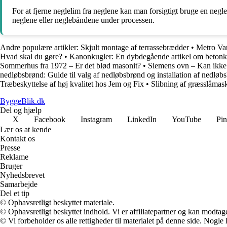
For at fjerne neglelim fra neglene kan man forsigtigt bruge en negleb
neglene eller neglebåndene under processen.
Andre populære artikler:
Skjult montage af terrassebrædder
•
Metro Va
Hvad skal du gøre?
•
Kanonkugler: En dybdegående artikel om betonku
Sommerhus fra 1972 – Er det blød masonit?
•
Siemens ovn – Kan ikke 
nedløbsbrønd: Guide til valg af nedløbsbrønd og installation af nedlø
Træbeskyttelse af høj kvalitet hos Jem og Fix
•
Slibning af græsslåmas
ByggeBlik.dk
Del og hjælp
X
Facebook
Instagram
LinkedIn
YouTube
Pin
Lær os at kende
Kontakt os
Presse
Reklame
Bruger
Nyhedsbrevet
Samarbejde
Del et tip
© Ophavsretligt beskyttet materiale.
© Ophavsretligt beskyttet indhold. Vi er affiliatepartner og kan modtag
© Vi forbeholder os alle rettigheder til materialet på denne side. Nogle