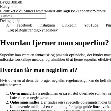
ByggeBlik.dk
Kategorier
Elektriker
VVS
Murer
Tømrer
Maler
Gulv
Tag
Kloak
Tendenser
Værktøj
Del og hjælp
X
Facebook
Instagram
LinkedIn
YouTube
Pin
Log på
Registrér dig
Nyhedsbrev
Hvordan fjerner man superlim?
Superlim kan være en fantastisk og praktisk opfindelse, der binder mate
udforske forskellige metoder og teknikker til at fjerne superlim effekti
Hvordan får man neglelim af?
Hvis du er en af dem, der bruger neglelim regelmæssigt, kan du helt sik
uden besvær:
Opvarmning:
Hvis neglelimen er på en stof overflade som tøj, s
kniv eller en neglebørste.
Opløsningsmidler:
Der findes også specielle opløsningsmidler til
kan anvende midlet på en vatpind og forsigtigt gnide limen væk.