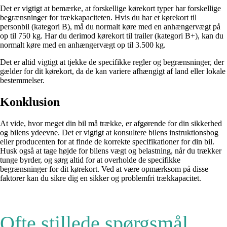
Det er vigtigt at bemærke, at forskellige kørekort typer har forskellige
begrænsninger for trækkapaciteten. Hvis du har et kørekort til
personbil (kategori B), må du normalt køre med en anhængervægt på
op til 750 kg. Har du derimod kørekort til trailer (kategori B+), kan du
normalt køre med en anhængervægt op til 3.500 kg.
Det er altid vigtigt at tjekke de specifikke regler og begrænsninger, der
gælder for dit kørekort, da de kan variere afhængigt af land eller lokale
bestemmelser.
Konklusion
At vide, hvor meget din bil må trække, er afgørende for din sikkerhed
og bilens ydeevne. Det er vigtigt at konsultere bilens instruktionsbog
eller producenten for at finde de korrekte specifikationer for din bil.
Husk også at tage højde for bilens vægt og belastning, når du trækker
tunge byrder, og sørg altid for at overholde de specifikke
begrænsninger for dit kørekort. Ved at være opmærksom på disse
faktorer kan du sikre dig en sikker og problemfri trækkapacitet.
Ofte stillede spørgsmål