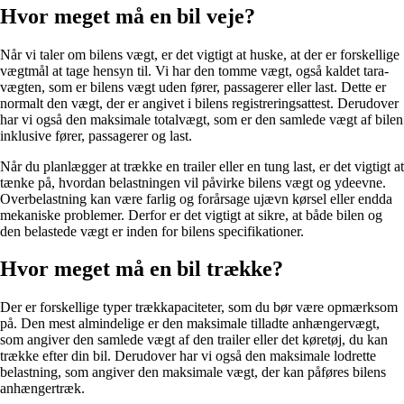
Hvor meget må en bil veje?
Når vi taler om bilens vægt, er det vigtigt at huske, at der er forskellige
vægtmål at tage hensyn til. Vi har den tomme vægt, også kaldet tara-
vægten, som er bilens vægt uden fører, passagerer eller last. Dette er
normalt den vægt, der er angivet i bilens registreringsattest. Derudover
har vi også den maksimale totalvægt, som er den samlede vægt af bilen
inklusive fører, passagerer og last.
Når du planlægger at trække en trailer eller en tung last, er det vigtigt at
tænke på, hvordan belastningen vil påvirke bilens vægt og ydeevne.
Overbelastning kan være farlig og forårsage ujævn kørsel eller endda
mekaniske problemer. Derfor er det vigtigt at sikre, at både bilen og
den belastede vægt er inden for bilens specifikationer.
Hvor meget må en bil trække?
Der er forskellige typer trækkapaciteter, som du bør være opmærksom
på. Den mest almindelige er den maksimale tilladte anhængervægt,
som angiver den samlede vægt af den trailer eller det køretøj, du kan
trække efter din bil. Derudover har vi også den maksimale lodrette
belastning, som angiver den maksimale vægt, der kan påføres bilens
anhængertræk.