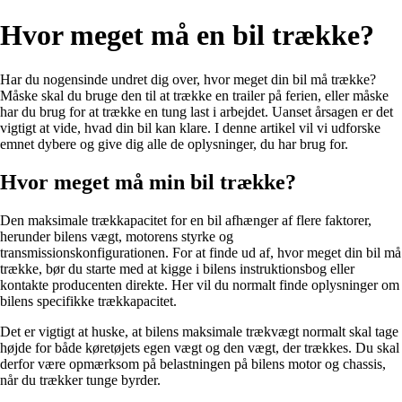
Hvor meget må en bil trække?
Har du nogensinde undret dig over, hvor meget din bil må trække?
Måske skal du bruge den til at trække en trailer på ferien, eller måske
har du brug for at trække en tung last i arbejdet. Uanset årsagen er det
vigtigt at vide, hvad din bil kan klare. I denne artikel vil vi udforske
emnet dybere og give dig alle de oplysninger, du har brug for.
Hvor meget må min bil trække?
Den maksimale trækkapacitet for en bil afhænger af flere faktorer,
herunder bilens vægt, motorens styrke og
transmissionskonfigurationen. For at finde ud af, hvor meget din bil må
trække, bør du starte med at kigge i bilens instruktionsbog eller
kontakte producenten direkte. Her vil du normalt finde oplysninger om
bilens specifikke trækkapacitet.
Det er vigtigt at huske, at bilens maksimale trækvægt normalt skal tage
højde for både køretøjets egen vægt og den vægt, der trækkes. Du skal
derfor være opmærksom på belastningen på bilens motor og chassis,
når du trækker tunge byrder.