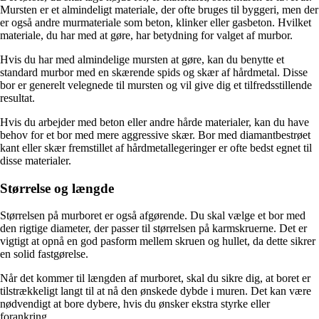
Mursten er et almindeligt materiale, der ofte bruges til byggeri, men der
er også andre murmateriale som beton, klinker eller gasbeton. Hvilket
materiale, du har med at gøre, har betydning for valget af murbor.
Hvis du har med almindelige mursten at gøre, kan du benytte et
standard murbor med en skærende spids og skær af hårdmetal. Disse
bor er generelt velegnede til mursten og vil give dig et tilfredsstillende
resultat.
Hvis du arbejder med beton eller andre hårde materialer, kan du have
behov for et bor med mere aggressive skær. Bor med diamantbestrøet
kant eller skær fremstillet af hårdmetallegeringer er ofte bedst egnet til
disse materialer.
Størrelse og længde
Størrelsen på murboret er også afgørende. Du skal vælge et bor med
den rigtige diameter, der passer til størrelsen på karmskruerne. Det er
vigtigt at opnå en god pasform mellem skruen og hullet, da dette sikrer
en solid fastgørelse.
Når det kommer til længden af murboret, skal du sikre dig, at boret er
tilstrækkeligt langt til at nå den ønskede dybde i muren. Det kan være
nødvendigt at bore dybere, hvis du ønsker ekstra styrke eller
forankring.