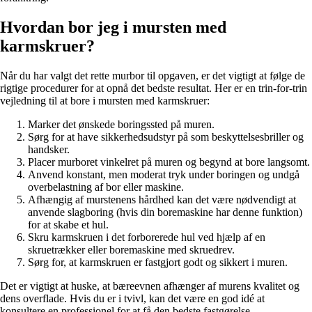
Hvordan bor jeg i mursten med
karmskruer?
Når du har valgt det rette murbor til opgaven, er det vigtigt at følge de
rigtige procedurer for at opnå det bedste resultat. Her er en trin-for-trin
vejledning til at bore i mursten med karmskruer:
Marker det ønskede boringssted på muren.
Sørg for at have sikkerhedsudstyr på som beskyttelsesbriller og
handsker.
Placer murboret vinkelret på muren og begynd at bore langsomt.
Anvend konstant, men moderat tryk under boringen og undgå
overbelastning af bor eller maskine.
Afhængig af murstenens hårdhed kan det være nødvendigt at
anvende slagboring (hvis din boremaskine har denne funktion)
for at skabe et hul.
Skru karmskruen i det forborerede hul ved hjælp af en
skruetrækker eller boremaskine med skruedrev.
Sørg for, at karmskruen er fastgjort godt og sikkert i muren.
Det er vigtigt at huske, at bæreevnen afhænger af murens kvalitet og
dens overflade. Hvis du er i tvivl, kan det være en god idé at
konsultere en professionel for at få den bedste fastgørelse.