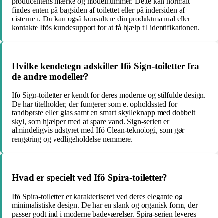
producentens mærke og modelnummer. Dette kan normalt
findes enten på bagsiden af toilettet eller på indersiden af
cisternen. Du kan også konsultere din produktmanual eller
kontakte Ifös kundesupport for at få hjælp til identifikationen.
Hvilke kendetegn adskiller Ifö Sign-toiletter fra
de andre modeller?
Ifö Sign-toiletter er kendt for deres moderne og stilfulde design.
De har titelholder, der fungerer som et opholdssted for
tandbørste eller glas samt en smart skylleknapp med dobbelt
skyl, som hjælper med at spare vand. Sign-serien er
almindeligvis udstyret med Ifö Clean-teknologi, som gør
rengøring og vedligeholdelse nemmere.
Hvad er specielt ved Ifö Spira-toiletter?
Ifö Spira-toiletter er karakteriseret ved deres elegante og
minimalistiske design. De har en slank og organisk form, der
passer godt ind i moderne badeværelser. Spira-serien leveres