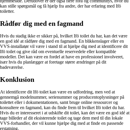
hjemmeside. Derudover er der også flere fora og communitys, hvor du
kan stille spørgsmål og få hjælp fra andre, der har erfaring med Ifö
toiletter.
Rådfør dig med en fagmand
Hvis du stadig ikke er sikker på, hvilket Ifö toilet du har, kan det være
en god idé at rådføre dig med en fagmand. En blikkenslager eller en
VVS-installatør vil være i stand til at hjælpe dig med at identificere dit
Ifö toilet og give råd om eventuelle reservedele eller kompatible
modeller. Det kan være en fordel at have en professionel involveret,
især hvis du planlægger at foretage større ændringer på dit
badeværelse.
Konklusion
At identificere dit Ifö toilet kan være en udfordring, men ved at
gennemgå modelnummer, serienummer og producentoplysninger på
toilettet eller i dokumentationen, samt bruge online ressourcer og
konsultere en fagmand, kan du finde frem til hvilket Ifö toilet du har.
Hvis du er interesseret i at udskifte dit toilet, kan det være en god idé at
tage billeder af dit eksisterende toilet og tage dem med til din lokale
VVS-forhandler, der vil kunne hjælpe dig med at finde en passende
erstatning.