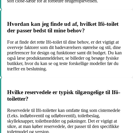
soft close-sæde for at forbedre brugeroplevelsen.
Hvordan kan jeg finde ud af, hvilket Ifö-toilet
der passer bedst til mine behov?
For at finde det rette Ifö-toilet til dine behov, er det vigtigt at
overveje faktorer som dit badeværelsers størrelse og stil, dine
præferencer for design og funktioner samt dit budget. Du kan
også læse produktanmeldelser, se billeder og besøge fysiske
butikker, hvor du kan se og teste forskellige modeller før du
træffer en beslutning.
Hvilke reservedele er typisk tilgængelige til Ifö-
toiletter?
Reservedele til Ifö-toiletter kan omfatte ting som cisternedele
(f.eks. indløbsventil og udløbsventil), toiletbeslag,
skylleknapper, toiletbrædder og pakninger. Det er vigtigt at
sikre, at man køber reservedele, der passer til den specifikke
toiletmodel og version.