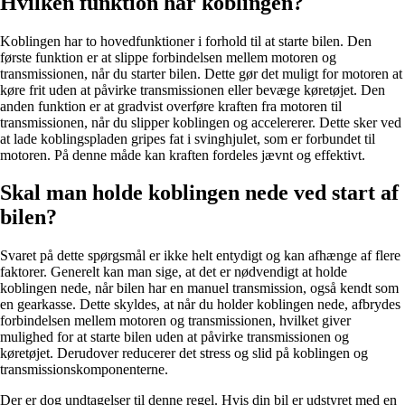
Hvilken funktion har koblingen?
Koblingen har to hovedfunktioner i forhold til at starte bilen. Den
første funktion er at slippe forbindelsen mellem motoren og
transmissionen, når du starter bilen. Dette gør det muligt for motoren at
køre frit uden at påvirke transmissionen eller bevæge køretøjet. Den
anden funktion er at gradvist overføre kraften fra motoren til
transmissionen, når du slipper koblingen og accelererer. Dette sker ved
at lade koblingspladen gripes fat i svinghjulet, som er forbundet til
motoren. På denne måde kan kraften fordeles jævnt og effektivt.
Skal man holde koblingen nede ved start af
bilen?
Svaret på dette spørgsmål er ikke helt entydigt og kan afhænge af flere
faktorer. Generelt kan man sige, at det er nødvendigt at holde
koblingen nede, når bilen har en manuel transmission, også kendt som
en gearkasse. Dette skyldes, at når du holder koblingen nede, afbrydes
forbindelsen mellem motoren og transmissionen, hvilket giver
mulighed for at starte bilen uden at påvirke transmissionen og
køretøjet. Derudover reducerer det stress og slid på koblingen og
transmissionskomponenterne.
Der er dog undtagelser til denne regel. Hvis din bil er udstyret med en