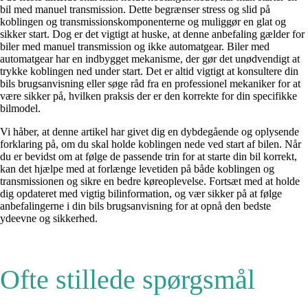
bil med manuel transmission. Dette begrænser stress og slid på
koblingen og transmissionskomponenterne og muliggør en glat og
sikker start. Dog er det vigtigt at huske, at denne anbefaling gælder for
biler med manuel transmission og ikke automatgear. Biler med
automatgear har en indbygget mekanisme, der gør det unødvendigt at
trykke koblingen ned under start. Det er altid vigtigt at konsultere din
bils brugsanvisning eller søge råd fra en professionel mekaniker for at
være sikker på, hvilken praksis der er den korrekte for din specifikke
bilmodel.
Vi håber, at denne artikel har givet dig en dybdegående og oplysende
forklaring på, om du skal holde koblingen nede ved start af bilen. Når
du er bevidst om at følge de passende trin for at starte din bil korrekt,
kan det hjælpe med at forlænge levetiden på både koblingen og
transmissionen og sikre en bedre køreoplevelse. Fortsæt med at holde
dig opdateret med vigtig bilinformation, og vær sikker på at følge
anbefalingerne i din bils brugsanvisning for at opnå den bedste
ydeevne og sikkerhed.
Ofte stillede spørgsmål