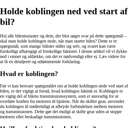
Holde koblingen ned ved start af
bil?
Hej alle bilentusiaster og dem, der blot søger svar på dette spørgsmål –
skal man holde koblingen nede, når man starter bilen? Dette er et
spørgsmål, som mange bilister stiller sig selv, og svaret kan være
forskelligt afhængigt af forskellige faktorer. I denne artikel vil vi dykke
ned i emnet og afdække, om det er nødvendigt eller ej. Læs videre for
at få en detaljeret og udtømmende forklaring.
Hvad er koblingen?
Før vi kan besvare spørgsmålet om at holde koblingen nede ved start af
bilen, er det vigtigt at forstå, hvad koblingen faktisk er. Koblingen er
en vigtig del af bilens transmissionssystem, som er ansvarlig for at
overføre kraften fra motoren til hjulene. Når du skifter gear, anvender
du koblingen til midlertidigt at afbryde forbindelsen mellem motoren
og transmissionen. Dette gør det muligt at skifte gear uden at stoppe
motoren eller beskadige transmissionen.