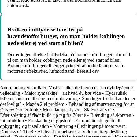
automatisk.
Hvilken indflydelse har det på
brændstofforbruget, om man holder koblingen
nede eller ej ved start af bilen?
Der er ingen direkte indflydelse på brændstofforbruget i forhold
til om man holder koblingen nede eller ej ved start af bilen.
Brændstofforbruget afhænger primært af andre faktorer som
motorens effektivitet, luftmodstand, kørestil osv.
Andre populære artikler:
Vask af bilen derhjemme – en dybdegående
vejledning
•
Major symaskine – alt hvad du bør vide
•
Hydraulisk
løftemekanisme til seng med opbevaring
•
Samlinger i kabelkanaler, er
det lovligt?
•
Mazda 2 el problem
•
Behandling af murstensvæg for at
få New Yorker-look
•
Motorlampen lyser – Skrevet af s C
•
Efterisolering af fladt build-up tag fra 70erne
•
Blænding af skorsten
•
Introduktion
•
Forskalling til gipsloft – En omfattende guide til
opbygning og installation
•
Montering af ledninger på motorværn
Danfoss CT10-B
•
Alt hvad du behøver at vide om træpillesilo og