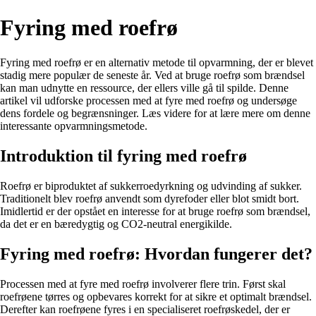
Fyring med roefrø
Fyring med roefrø er en alternativ metode til opvarmning, der er blevet
stadig mere populær de seneste år. Ved at bruge roefrø som brændsel
kan man udnytte en ressource, der ellers ville gå til spilde. Denne
artikel vil udforske processen med at fyre med roefrø og undersøge
dens fordele og begrænsninger. Læs videre for at lære mere om denne
interessante opvarmningsmetode.
Introduktion til fyring med roefrø
Roefrø er biproduktet af sukkerroedyrkning og udvinding af sukker.
Traditionelt blev roefrø anvendt som dyrefoder eller blot smidt bort.
Imidlertid er der opstået en interesse for at bruge roefrø som brændsel,
da det er en bæredygtig og CO2-neutral energikilde.
Fyring med roefrø: Hvordan fungerer det?
Processen med at fyre med roefrø involverer flere trin. Først skal
roefrøene tørres og opbevares korrekt for at sikre et optimalt brændsel.
Derefter kan roefrøene fyres i en specialiseret roefrøskedel, der er