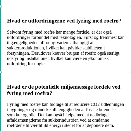
Hvad er udfordringerne ved fyring med roefrø?
Selvom fyring med roefrø har mange fordele, er der også
udfordringer forbundet med teknologien. Først og fremmest kan
tilgængeligheden af roefrø variere afhængigt af
sukkerproduktionen, hvilket kan påvirke stabiliteten i
forsyningen. Derudover kræver brugen af roefrø også særligt
udstyr og installationer, hvilket kan være en økonomisk
udfordring for nogle.
Hvad er de potentielle miljømæssige fordele ved
fyring med roefrø?
Fyring med roefrø kan bidrage til at reducere CO2-udledningen
i bygninger og mindske afhængigheden af fossile brændsler
som kul og olie. Det kan også hjælpe med at nedbringe
affaldsmængderne fra sukkerindustrien ved at omdanne
roefrøene til værdifuld energi i stedet for at deponere dem.