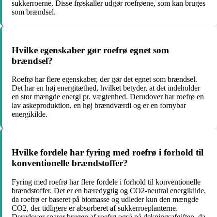
sukkerroerne. Disse frøskaller udgør roefrøene, som kan bruges
som brændsel.
Hvilke egenskaber gør roefrø egnet som
brændsel?
Roefrø har flere egenskaber, der gør det egnet som brændsel.
Det har en høj energitæthed, hvilket betyder, at det indeholder
en stor mængde energi pr. vægtenhed. Derudover har roefrø en
lav askeproduktion, en høj brændværdi og er en fornybar
energikilde.
Hvilke fordele har fyring med roefrø i forhold til
konventionelle brændstoffer?
Fyring med roefrø har flere fordele i forhold til konventionelle
brændstoffer. Det er en bæredygtig og CO2-neutral energikilde,
da roefrø er baseret på biomasse og udleder kun den mængde
CO2, der tidligere er absorberet af sukkerroeplanterne.
Derudover sparer brugen af roefrø også på dekningsafgiften, da