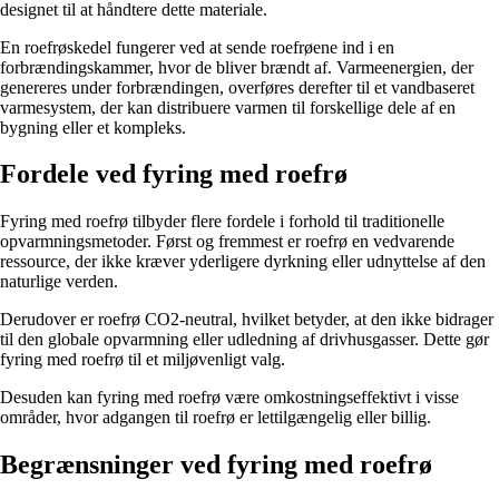
designet til at håndtere dette materiale.
En roefrøskedel fungerer ved at sende roefrøene ind i en
forbrændingskammer, hvor de bliver brændt af. Varmeenergien, der
genereres under forbrændingen, overføres derefter til et vandbaseret
varmesystem, der kan distribuere varmen til forskellige dele af en
bygning eller et kompleks.
Fordele ved fyring med roefrø
Fyring med roefrø tilbyder flere fordele i forhold til traditionelle
opvarmningsmetoder. Først og fremmest er roefrø en vedvarende
ressource, der ikke kræver yderligere dyrkning eller udnyttelse af den
naturlige verden.
Derudover er roefrø CO2-neutral, hvilket betyder, at den ikke bidrager
til den globale opvarmning eller udledning af drivhusgasser. Dette gør
fyring med roefrø til et miljøvenligt valg.
Desuden kan fyring med roefrø være omkostningseffektivt i visse
områder, hvor adgangen til roefrø er lettilgængelig eller billig.
Begrænsninger ved fyring med roefrø