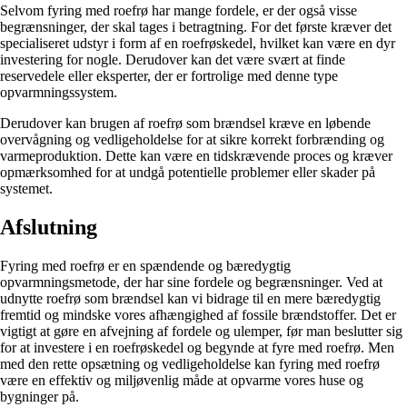
Selvom fyring med roefrø har mange fordele, er der også visse
begrænsninger, der skal tages i betragtning. For det første kræver det
specialiseret udstyr i form af en roefrøskedel, hvilket kan være en dyr
investering for nogle. Derudover kan det være svært at finde
reservedele eller eksperter, der er fortrolige med denne type
opvarmningssystem.
Derudover kan brugen af roefrø som brændsel kræve en løbende
overvågning og vedligeholdelse for at sikre korrekt forbrænding og
varmeproduktion. Dette kan være en tidskrævende proces og kræver
opmærksomhed for at undgå potentielle problemer eller skader på
systemet.
Afslutning
Fyring med roefrø er en spændende og bæredygtig
opvarmningsmetode, der har sine fordele og begrænsninger. Ved at
udnytte roefrø som brændsel kan vi bidrage til en mere bæredygtig
fremtid og mindske vores afhængighed af fossile brændstoffer. Det er
vigtigt at gøre en afvejning af fordele og ulemper, før man beslutter sig
for at investere i en roefrøskedel og begynde at fyre med roefrø. Men
med den rette opsætning og vedligeholdelse kan fyring med roefrø
være en effektiv og miljøvenlig måde at opvarme vores huse og
bygninger på.