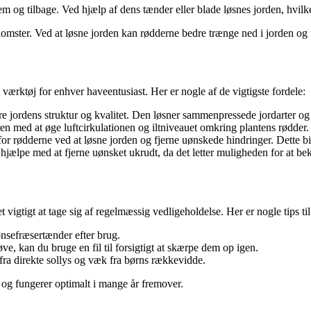
 og tilbage. Ved hjælp af dens tænder eller blade løsnes jorden, hvilke
blomster. Ved at løsne jorden kan rødderne bedre trænge ned i jorden og
værktøj for enhver haveentusiast. Her er nogle af de vigtigste fordele:
dre jordens struktur og kvalitet. Den løsner sammenpressede jordarter og
n med at øge luftcirkulationen og iltniveauet omkring plantens rødder. D
r rødderne ved at løsne jorden og fjerne uønskede hindringer. Dette bi
hjælpe med at fjerne uønsket ukrudt, da det letter muligheden for at be
det vigtigt at tage sig af regelmæssig vedligeholdelse. Her er nogle tips t
hønsefræsertænder efter brug.
ve, kan du bruge en fil til forsigtigt at skærpe dem op igen.
fra direkte sollys og væk fra børns rækkevidde.
d og fungerer optimalt i mange år fremover.