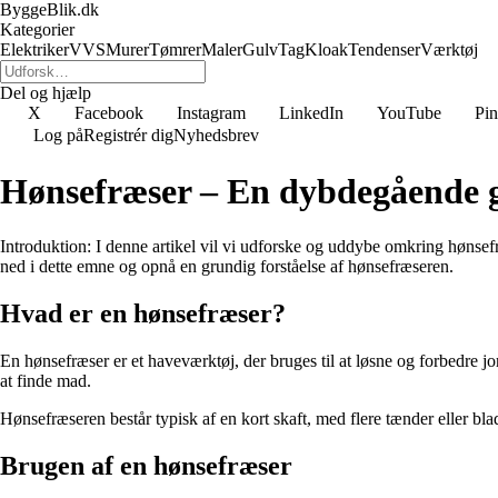
ByggeBlik.dk
Kategorier
Elektriker
VVS
Murer
Tømrer
Maler
Gulv
Tag
Kloak
Tendenser
Værktøj
Del og hjælp
X
Facebook
Instagram
LinkedIn
YouTube
Pin
Log på
Registrér dig
Nyhedsbrev
Hønsefræser – En dybdegående gu
Introduktion: I denne artikel vil vi udforske og uddybe omkring hønsefr
ned i dette emne og opnå en grundig forståelse af hønsefræseren.
Hvad er en hønsefræser?
En hønsefræser er et haveværktøj, der bruges til at løsne og forbedre jo
at finde mad.
Hønsefræseren består typisk af en kort skaft, med flere tænder eller bla
Brugen af en hønsefræser