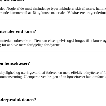
kedet. Nogle af de mest almindelige typer inkluderer skivefræsere, hamm
rende hammere til at slå og knuse materialet. Valsfræsere bruger derimod
aterialer end korn?
 materiale udover korn. Den kan eksempelvis også bruges til at knuse og
 for at blive mere fordøjelige for dyrene.
en hønsefræser?
øjelighed og næringsværdi af foderet, en mere effektiv udnyttelse af f
 sammensætning. Ulemperne ved brugen af en hønsefræser kan omfatte k
foderproduktionen?