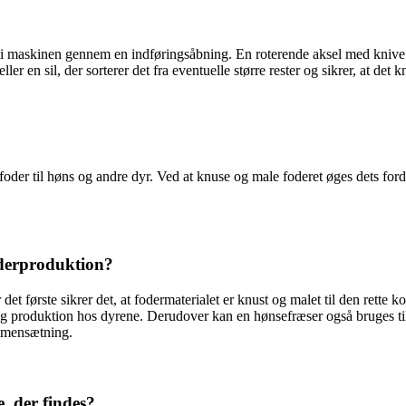
s i maskinen gennem en indføringsåbning. En roterende aksel med knive e
r en sil, der sorterer det fra eventuelle større rester og sikrer, at det k
der til høns og andre dyr. Ved at knuse og male foderet øges dets fordø
foderproduktion?
t første sikrer det, at fodermaterialet er knust og malet til den rette ko
og produktion hos dyrene. Derudover kan en hønsefræser også bruges til 
ammensætning.
e, der findes?