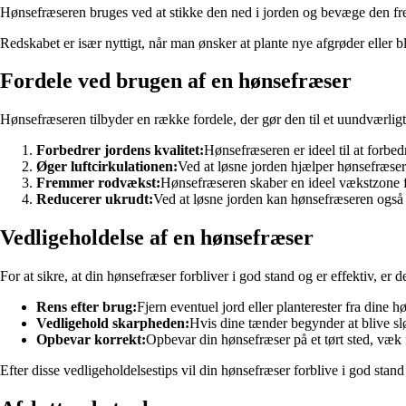
Hønsefræseren bruges ved at stikke den ned i jorden og bevæge den frem
Redskabet er især nyttigt, når man ønsker at plante nye afgrøder eller 
Fordele ved brugen af en hønsefræser
Hønsefræseren tilbyder en række fordele, der gør den til et uundværligt 
Forbedrer jordens kvalitet:
Hønsefræseren er ideel til at forbe
Øger luftcirkulationen:
Ved at løsne jorden hjælper hønsefræsere
Fremmer rodvækst:
Hønsefræseren skaber en ideel vækstzone fo
Reducerer ukrudt:
Ved at løsne jorden kan hønsefræseren også 
Vedligeholdelse af en hønsefræser
For at sikre, at din hønsefræser forbliver i god stand og er effektiv, er 
Rens efter brug:
Fjern eventuel jord eller planterester fra dine 
Vedligehold skarpheden:
Hvis dine tænder begynder at blive slø
Opbevar korrekt:
Opbevar din hønsefræser på et tørt sted, væk 
Efter disse vedligeholdelsestips vil din hønsefræser forblive i god stan