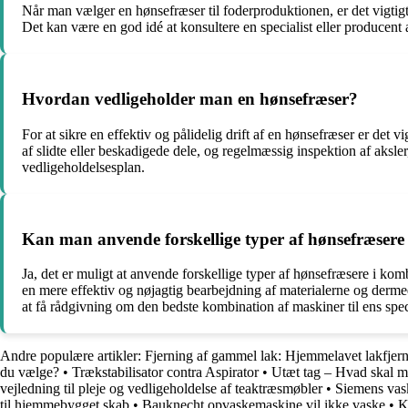
Når man vælger en hønsefræser til foderproduktionen, er det vigtig
Det kan være en god idé at konsultere en specialist eller producent 
Hvordan vedligeholder man en hønsefræser?
For at sikre en effektiv og pålidelig drift af en hønsefræser er det
af slidte eller beskadigede dele, og regelmæssig inspektion af aksle
vedligeholdelsesplan.
Kan man anvende forskellige typer af hønsefræsere
Ja, det er muligt at anvende forskellige typer af hønsefræsere i k
en mere effektiv og nøjagtig bearbejdning af materialerne og dermed
at få rådgivning om den bedste kombination af maskiner til ens spe
Andre populære artikler:
Fjerning af gammel lak: Hjemmelavet lakfjerne
du vælge?
•
Trækstabilisator contra Aspirator
•
Utæt tag – Hvad skal m
vejledning til pleje og vedligeholdelse af teaktræsmøbler
•
Siemens vas
til hjemmebygget skab
•
Bauknecht opvaskemaskine vil ikke vaske
•
K