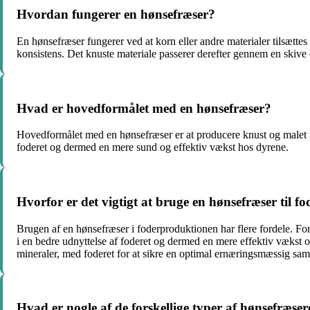
Hvordan fungerer en hønsefræser?
En hønsefræser fungerer ved at korn eller andre materialer tilsætte
konsistens. Det knuste materiale passerer derefter gennem en skive elle
Hvad er hovedformålet med en hønsefræser?
Hovedformålet med en hønsefræser er at producere knust og malet fo
foderet og dermed en mere sund og effektiv vækst hos dyrene.
Hvorfor er det vigtigt at bruge en hønsefræser til 
Brugen af en hønsefræser i foderproduktionen har flere fordele. For de
i en bedre udnyttelse af foderet og dermed en mere effektiv vækst 
mineraler, med foderet for at sikre en optimal ernæringsmæssig s
Hvad er nogle af de forskellige typer af hønsefræser