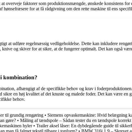
t at overveje faktorer som produktionsmængde, ønskede konsistens for d
af hønsefræsere for at få rådgivning om den rette maskine til ens specif
 vigtigt at udføre regelmæssig vedligeholdelse. Dette kan inkludere reng
r, knive og skiver for at sikre, at de fungerer optimalt. Det kan også væ
 i kombination?
ombination, afhængigt af de specifikke behov og krav i foderproduktione
 sikre en høj kvalitet af det knuste og malede foder. Det kan være en go
cifikke behov.
r til grundig rengøring
•
Siemens opvaskemaskine: Hvid belægning kan
an gøre?
•
Måling af tændspole – Sådan tester du en tændspole korrekt
kemaskinen hyler
•
Trailer aksel låser: En dybdegående guide til sikke
an man få falmet tekstil tilbage i topform?
•
BMW 316i 1,9 – Skrevet a