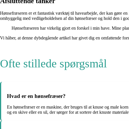
Afsluttende tanker
Hønsefræseren er et fantastisk værktøj til havearbejde, der kan gøre en s
omhyggelig med vedligeholdelsen af din hønsefræser og hold den i god s
Hønsefræseren har virkelig gjort en forskel i min have. Mine pl
Vi håber, at denne dybdegående artikel har givet dig en omfattende for
Ofte stillede spørgsmål
Hvad er en hønsefræser?
En hønsefræser er en maskine, der bruges til at knuse og male korn 
og en skive eller en sil, der sørger for at sortere det knuste materiale