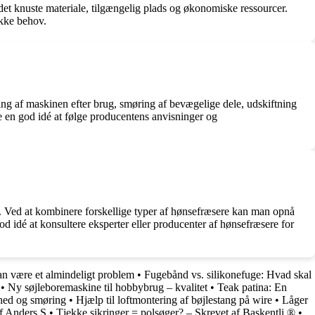
et knuste materiale, tilgængelig plads og økonomiske ressourcer.
ikke behov.
øring af maskinen efter brug, smøring af bevægelige dele, udskiftning
re en god idé at følge producentens anvisninger og
n. Ved at kombinere forskellige typer af hønsefræsere kan man opnå
d idé at konsultere eksperter eller producenter af hønsefræsere for
 være et almindeligt problem
•
Fugebånd vs. silikonefuge: Hvad skal
•
Ny søjleboremaskine til hobbybrug – kvalitet
•
Teak patina: En
rhed og smøring
•
Hjælp til loftmontering af bøjlestang på wire
•
Låger
f Anders S
•
Tjekke sikringer = polsøger? – Skrevet af Baskentli ®
•