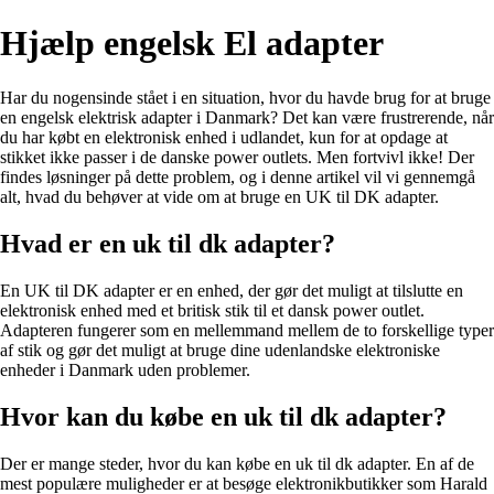
Hjælp engelsk El adapter
Har du nogensinde stået i en situation, hvor du havde brug for at bruge
en engelsk elektrisk adapter i Danmark? Det kan være frustrerende, når
du har købt en elektronisk enhed i udlandet, kun for at opdage at
stikket ikke passer i de danske power outlets. Men fortvivl ikke! Der
findes løsninger på dette problem, og i denne artikel vil vi gennemgå
alt, hvad du behøver at vide om at bruge en UK til DK adapter.
Hvad er en uk til dk adapter?
En UK til DK adapter er en enhed, der gør det muligt at tilslutte en
elektronisk enhed med et britisk stik til et dansk power outlet.
Adapteren fungerer som en mellemmand mellem de to forskellige typer
af stik og gør det muligt at bruge dine udenlandske elektroniske
enheder i Danmark uden problemer.
Hvor kan du købe en uk til dk adapter?
Der er mange steder, hvor du kan købe en uk til dk adapter. En af de
mest populære muligheder er at besøge elektronikbutikker som Harald