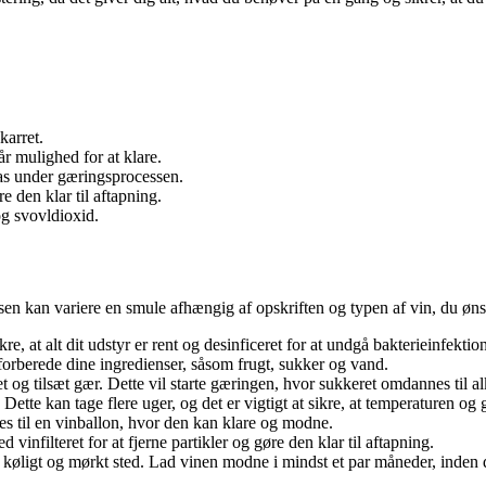
karret.
r mulighed for at klare.
 gas under gæringsprocessen.
øre den klar til aftapning.
og svovldioxid.
sen kan variere en smule afhængig af opskriften og typen af vin, du ønsk
re, at alt dit udstyr er rent og desinficeret for at undgå bakterieinfektion
 forberede dine ingredienser, såsom frugt, sukker og vand.
 og tilsæt gær. Dette vil starte gæringen, hvor sukkeret omdannes til a
ette kan tage flere uger, og det er vigtigt at sikre, at temperaturen og
es til en vinballon, hvor den kan klare og modne.
vinfilteret for at fjerne partikler og gøre den klar til aftapning.
 køligt og mørkt sted. Lad vinen modne i mindst et par måneder, inden