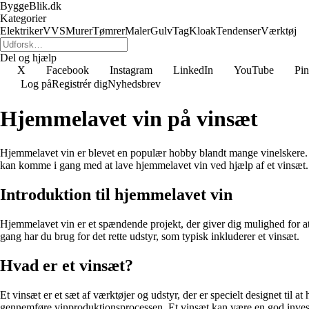
ByggeBlik.dk
Kategorier
Elektriker
VVS
Murer
Tømrer
Maler
Gulv
Tag
Kloak
Tendenser
Værktøj
Del og hjælp
X
Facebook
Instagram
LinkedIn
YouTube
Pin
Log på
Registrér dig
Nyhedsbrev
Hjemmelavet vin på vinsæt
Hjemmelavet vin er blevet en populær hobby blandt mange vinelskere. Me
kan komme i gang med at lave hjemmelavet vin ved hjælp af et vinsæt. 
Introduktion til hjemmelavet vin
Hjemmelavet vin er et spændende projekt, der giver dig mulighed for 
gang har du brug for det rette udstyr, som typisk inkluderer et vinsæt.
Hvad er et vinsæt?
Et vinsæt er et sæt af værktøjer og udstyr, der er specielt designet til
gennemføre vinproduktionsprocessen. Et vinsæt kan være en god investeri