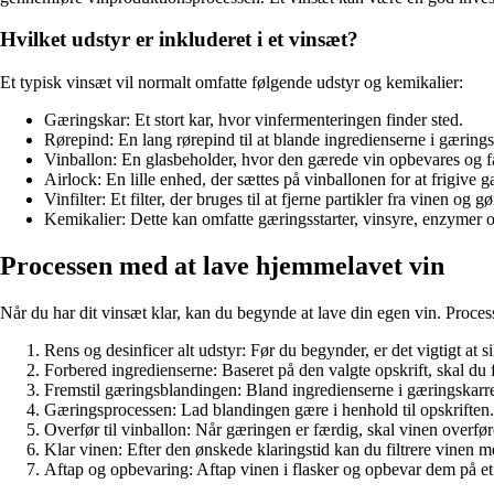
Hvilket udstyr er inkluderet i et vinsæt?
Et typisk vinsæt vil normalt omfatte følgende udstyr og kemikalier:
Gæringskar: Et stort kar, hvor vinfermenteringen finder sted.
Rørepind: En lang rørepind til at blande ingredienserne i gærings
Vinballon: En glasbeholder, hvor den gærede vin opbevares og få
Airlock: En lille enhed, der sættes på vinballonen for at frigive
Vinfilter: Et filter, der bruges til at fjerne partikler fra vinen og g
Kemikalier: Dette kan omfatte gæringsstarter, vinsyre, enzymer 
Processen med at lave hjemmelavet vin
Når du har dit vinsæt klar, kan du begynde at lave din egen vin. Proces
Rens og desinficer alt udstyr: Før du begynder, er det vigtigt at sik
Forbered ingredienserne: Baseret på den valgte opskrift, skal du
Fremstil gæringsblandingen: Bland ingredienserne i gæringskarret
Gæringsprocessen: Lad blandingen gære i henhold til opskriften. D
Overfør til vinballon: Når gæringen er færdig, skal vinen overfør
Klar vinen: Efter den ønskede klaringstid kan du filtrere vinen med 
Aftap og opbevaring: Aftap vinen i flasker og opbevar dem på et