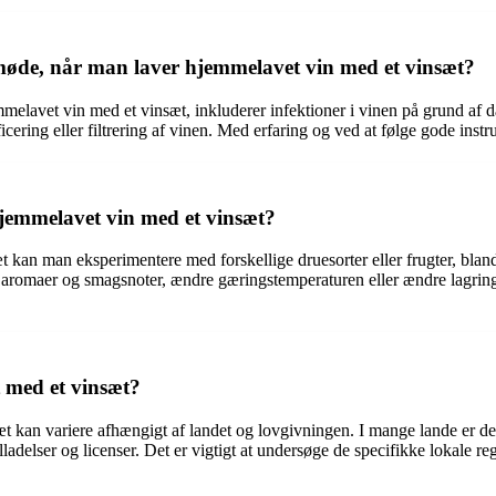
møde, når man laver hjemmelavet vin med et vinsæt?
vet vin med et vinsæt, inkluderer infektioner i vinen på grund af dårlig
cering eller filtrering af vinen. Med erfaring og ved at følge gode inst
jemmelavet vin med et vinsæt?
t kan man eksperimentere med forskellige druesorter eller frugter, bla
ige aromaer og smagsnoter, ændre gæringstemperaturen eller ændre lagri
t med et vinsæt?
t kan variere afhængigt af landet og lovgivningen. I mange lande er det
ladelser og licenser. Det er vigtigt at undersøge de specifikke lokale 