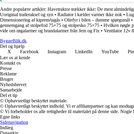
Andre populære artikler:
Havetraktor trækker ikke: De mest almindelig
Uoriginal traileraksel og syn
•
Radiator i kælder varmer ikke nok
•
Lugt
Dimensionering af kiprem/tagås
•
Oliefyr i bilen – dumme spørgsmål
•
gennemgang af stolpefod 75×75 og stolpesko 75×75
•
Hvilken nøgle p
vide om røgalarmer og brandalarmer från Jem og Fix
•
Ventilator 12v 8
ByggeBlik.dk
Del og hjælp
X
Facebook
Instagram
LinkedIn
YouTube
Pin
Lær os at kende
Kontakt os
Presse
Reklame
Bruger
Nyhedsbrevet
Samarbejde
Del et tip
© Ophavsretligt beskyttet materiale.
© Ophavsretligt beskyttet indhold. Vi er affiliatepartner og kan modtag
© Vi forbeholder os alle rettigheder til materialet på denne side. Nogle
Egne links
Sidenavigation
Indlæg
Dataarkiv