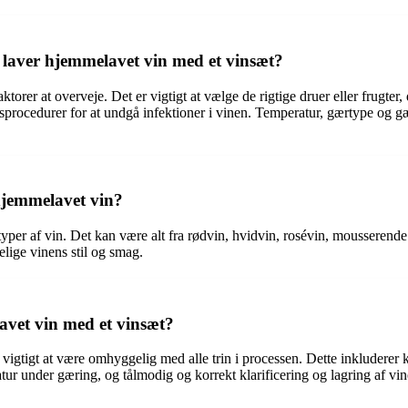
n laver hjemmelavet vin med et vinsæt?
orer at overveje. Det er vigtigt at vælge de rigtige druer eller frugter, 
ringsprocedurer for at undgå infektioner i vinen. Temperatur, gærtype og g
 hjemmelavet vin?
per af vin. Det kan være alt fra rødvin, hvidvin, rosévin, mousserende 
lige vinens stil og smag.
vet vin med et vinsæt?
gtigt at være omhyggelig med alle trin i processen. Dette inkluderer korre
atur under gæring, og tålmodig og korrekt klarificering og lagring af vin