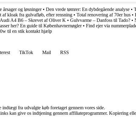
e årsager og løsninger
•
Den vrede tømrer: En dybdegående analyse
•
T
 af kloak fra gulvafløb, efter rensning
•
Total renovering af 70er hus
•
Audi A4 B6 – Skrevet af Oliver K
•
Gulvvarme – Danfoss til Tado?
•
asser her? En guide til Københavnernøgler
•
Find ejer via nummerplad
0w til en stik kontakt hjælp
terest
TikTok
Mail
RSS
e indtægt fra udvalgte køb foretaget gennem vores side.
 links kan give os indtjening gennem affiliateprogrammer. Kopiering elle