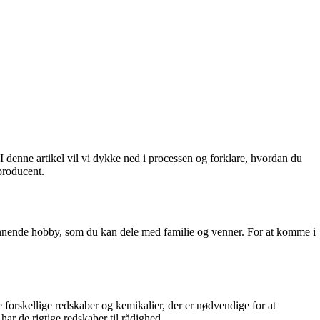
 denne artikel vil vi dykke ned i processen og forklare, hvordan du
producent.
ønnende hobby, som du kan dele med familie og venner. For at komme i
e forskellige redskaber og kemikalier, der er nødvendige for at
ar de rigtige redskaber til rådighed.