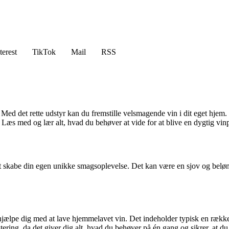
terest
TikTok
Mail
RSS
d det rette udstyr kan du fremstille velsmagende vin i dit eget hjem. I
Læs med og lær alt, hvad du behøver at vide for at blive en dygtig vin
at skabe din egen unikke smagsoplevelse. Det kan være en sjov og bel
 at hjælpe dig med at lave hjemmelavet vin. Det indeholder typisk en rækk
ng, da det giver dig alt, hvad du behøver på én gang og sikrer, at du h