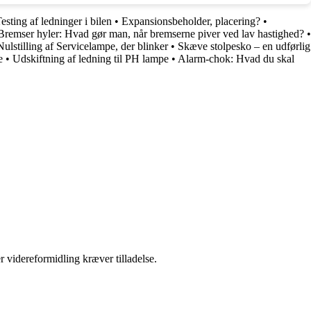
esting af ledninger i bilen
•
Expansionsbeholder, placering?
•
Bremser hyler: Hvad gør man, når bremserne piver ved lav hastighed?
•
Nulstilling af Servicelampe, der blinker
•
Skæve stolpesko – en udførlig
e
•
Udskiftning af ledning til PH lampe
•
Alarm-chok: Hvad du skal
r videreformidling kræver tilladelse.