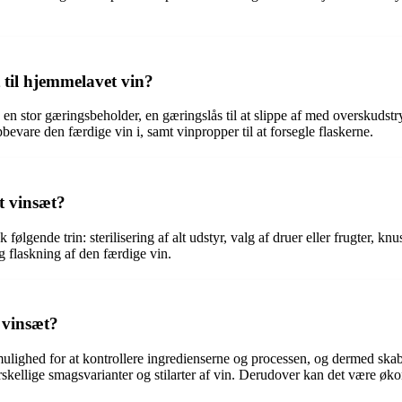
 til hjemmelavet vin?
 stor gæringsbeholder, en gæringslås til at slippe af med overskudstryk,
pbevare den færdige vin i, samt vinpropper til at forsegle flaskerne.
t vinsæt?
følgende trin: sterilisering af alt udstyr, valg af druer eller frugter, k
ig flaskning af den færdige vin.
t vinsæt?
 mulighed for at kontrollere ingredienserne og processen, og dermed skab
ellige smagsvarianter og stilarter af vin. Derudover kan det være økono