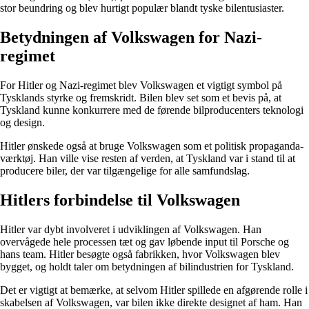
stor beundring og blev hurtigt populær blandt tyske bilentusiaster.
Betydningen af Volkswagen for Nazi-
regimet
For Hitler og Nazi-regimet blev Volkswagen et vigtigt symbol på
Tysklands styrke og fremskridt. Bilen blev set som et bevis på, at
Tyskland kunne konkurrere med de førende bilproducenters teknologi
og design.
Hitler ønskede også at bruge Volkswagen som et politisk propaganda-
værktøj. Han ville vise resten af verden, at Tyskland var i stand til at
producere biler, der var tilgængelige for alle samfundslag.
Hitlers forbindelse til Volkswagen
Hitler var dybt involveret i udviklingen af Volkswagen. Han
overvågede hele processen tæt og gav løbende input til Porsche og
hans team. Hitler besøgte også fabrikken, hvor Volkswagen blev
bygget, og holdt taler om betydningen af bilindustrien for Tyskland.
Det er vigtigt at bemærke, at selvom Hitler spillede en afgørende rolle i
skabelsen af Volkswagen, var bilen ikke direkte designet af ham. Han