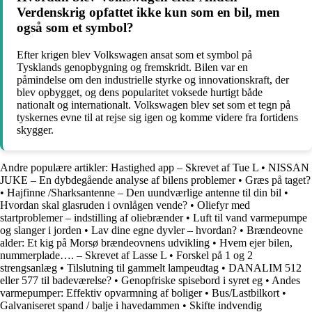
Verdenskrig opfattet ikke kun som en bil, men
også som et symbol?
Efter krigen blev Volkswagen ansat som et symbol på
Tysklands genopbygning og fremskridt. Bilen var en
påmindelse om den industrielle styrke og innovationskraft, der
blev opbygget, og dens popularitet voksede hurtigt både
nationalt og internationalt. Volkswagen blev set som et tegn på
tyskernes evne til at rejse sig igen og komme videre fra fortidens
skygger.
Andre populære artikler:
Hastighed app – Skrevet af Tue L
•
NISSAN
JUKE – En dybdegående analyse af bilens problemer
•
Græs på taget?
•
Hajfinne /Sharksantenne – Den uundværlige antenne til din bil
•
Hvordan skal glasruden i ovnlågen vende?
•
Oliefyr med
startproblemer – indstilling af oliebrænder
•
Luft til vand varmepumpe
og slanger i jorden
•
Lav dine egne dyvler – hvordan?
•
Brændeovne
alder: Et kig på Morsø brændeovnens udvikling
•
Hvem ejer bilen,
nummerplade…. – Skrevet af Lasse L
•
Forskel på 1 og 2
strengsanlæg
•
Tilslutning til gammelt lampeudtag
•
DANALIM 512
eller 577 til badeværelse?
•
Genopfriske spisebord i syret eg
•
Andes
varmepumper: Effektiv opvarmning af boliger
•
Bus/Lastbilkort
•
Galvaniseret spand / balje i havedammen
•
Skifte indvendig