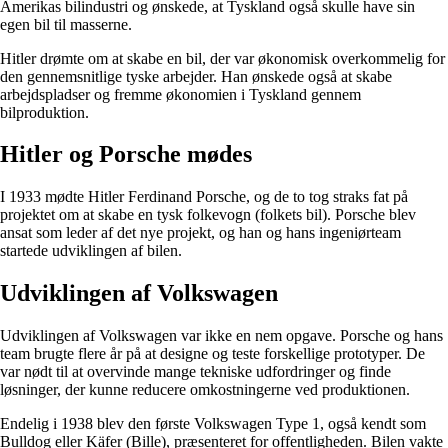
Amerikas bilindustri og ønskede, at Tyskland også skulle have sin
egen bil til masserne.
Hitler drømte om at skabe en bil, der var økonomisk overkommelig for
den gennemsnitlige tyske arbejder. Han ønskede også at skabe
arbejdspladser og fremme økonomien i Tyskland gennem
bilproduktion.
Hitler og Porsche mødes
I 1933 mødte Hitler Ferdinand Porsche, og de to tog straks fat på
projektet om at skabe en tysk folkevogn (folkets bil). Porsche blev
ansat som leder af det nye projekt, og han og hans ingeniørteam
startede udviklingen af bilen.
Udviklingen af Volkswagen
Udviklingen af Volkswagen var ikke en nem opgave. Porsche og hans
team brugte flere år på at designe og teste forskellige prototyper. De
var nødt til at overvinde mange tekniske udfordringer og finde
løsninger, der kunne reducere omkostningerne ved produktionen.
Endelig i 1938 blev den første Volkswagen Type 1, også kendt som
Bulldog eller Käfer (Bille), præsenteret for offentligheden. Bilen vakte