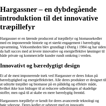
Hargassner – en dybdegående
introduktion til det innovative
træpillefyr
Hargassner er en førende producent af træpillefyr og biomassekedler
med en imponerende historie og et stærkt engagement i bæredygtig
opvarmning. Virksomheden blev grundlagt i Østrig i 1984 og har siden
da haft succes med at levere innovative og energieffektive løsninger til
både private og kommercielle kunder rundt omkring i verden.
Innovativt og bæredygtigt design
Et af de mest imponerende træk ved Hargassner er deres fokus på
bæredygtighed og energieffektivitet. Alle deres produkter er designet til
at udnytte træpiller og biomasse på en pålidelig og effektiv måde,
hvilket ikke kun bidrager til at reducere udledningen af skadelige
stoffer, men også til at skabe en mere bæredygtig fremtid.
Hargassners træpillefyr er kendt for deres avancerede teknologi og
høje ydeevne. Deres kedler er udstyret med en innovativ