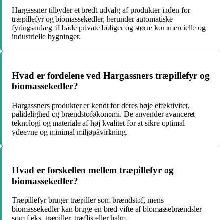
Hargassner tilbyder et bredt udvalg af produkter inden for
træpillefyr og biomassekedler, herunder automatiske
fyringsanlæg til både private boliger og større kommercielle og
industrielle bygninger.
Hvad er fordelene ved Hargassners træpillefyr og
biomassekedler?
Hargassners produkter er kendt for deres høje effektivitet,
pålidelighed og brændstoføkonomi. De anvender avanceret
teknologi og materiale af høj kvalitet for at sikre optimal
ydeevne og minimal miljøpåvirkning.
Hvad er forskellen mellem træpillefyr og
biomassekedler?
Træpillefyr bruger træpiller som brændstof, mens
biomassekedler kan bruge en bred vifte af biomassebrændsler
som f.eks. træpiller, træflis eller halm.