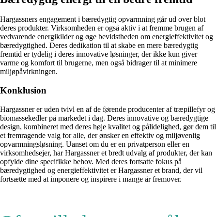
Hargassners engagement i bæredygtig opvarmning går ud over blot
deres produkter. Virksomheden er også aktiv i at fremme brugen af ​​
vedvarende energikilder og øge bevidstheden om energieffektivitet og
bæredygtighed. Deres dedikation til at skabe en mere bæredygtig
fremtid er tydelig i deres innovative løsninger, der ikke kun giver
varme og komfort til brugerne, men også bidrager til at minimere
miljøpåvirkningen.
Konklusion
Hargassner er uden tvivl en af de førende producenter af træpillefyr og
biomassekedler på markedet i dag. Deres innovative og bæredygtige
design, kombineret med deres høje kvalitet og pålidelighed, gør dem til
et fremragende valg for alle, der ønsker en effektiv og miljøvenlig
opvarmningsløsning. Uanset om du er en privatperson eller en
virksomhedsejer, har Hargassner et bredt udvalg af produkter, der kan
opfylde dine specifikke behov. Med deres fortsatte fokus på
bæredygtighed og energieffektivitet er Hargassner et brand, der vil
fortsætte med at imponere og inspirere i mange år fremover.