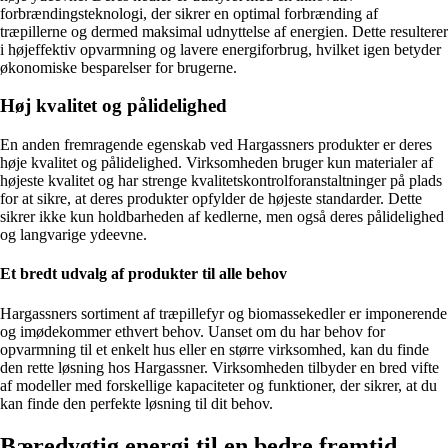
forbrændingsteknologi, der sikrer en optimal forbrænding af
træpillerne og dermed maksimal udnyttelse af energien. Dette resulterer
i højeffektiv opvarmning og lavere energiforbrug, hvilket igen betyder
økonomiske besparelser for brugerne.
Høj kvalitet og pålidelighed
En anden fremragende egenskab ved Hargassners produkter er deres
høje kvalitet og pålidelighed. Virksomheden bruger kun materialer af
højeste kvalitet og har strenge kvalitetskontrolforanstaltninger på plads
for at sikre, at deres produkter opfylder de højeste standarder. Dette
sikrer ikke kun holdbarheden af kedlerne, men også deres pålidelighed
og langvarige ydeevne.
Et bredt udvalg af produkter til alle behov
Hargassners sortiment af træpillefyr og biomassekedler er imponerende
og imødekommer ethvert behov. Uanset om du har behov for
opvarmning til et enkelt hus eller en større virksomhed, kan du finde
den rette løsning hos Hargassner. Virksomheden tilbyder en bred vifte
af modeller med forskellige kapaciteter og funktioner, der sikrer, at du
kan finde den perfekte løsning til dit behov.
Bæredygtig energi til en bedre fremtid