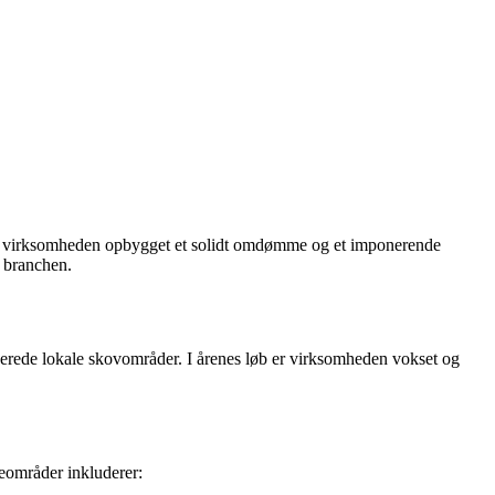
 har virksomheden opbygget et solidt omdømme og et imponerende
i branchen.
erede lokale skovområder. I årenes løb er virksomheden vokset og
neområder inkluderer: