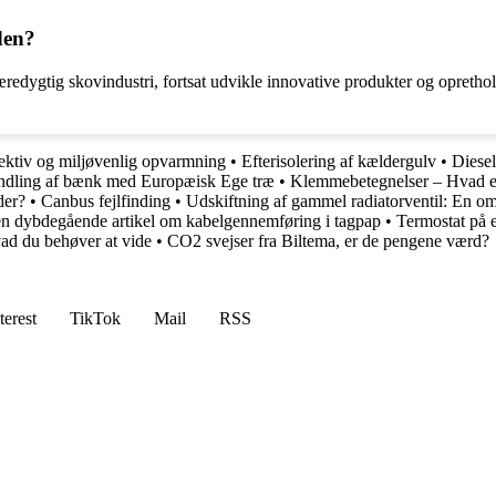
den?
æredygtig skovindustri, fortsat udvikle innovative produkter og opret
fektiv og miljøvenlig opvarmning
•
Efterisolering af kældergulv
•
Diesel
dling af bænk med Europæisk Ege træ
•
Klemmebetegnelser – Hvad er 
der?
•
Canbus fejlfinding
•
Udskiftning af gammel radiatorventil: En om
 en dybdegående artikel om kabelgennemføring i tagpap
•
Termostat på e
vad du behøver at vide
•
CO2 svejser fra Biltema, er de pengene værd?
terest
TikTok
Mail
RSS