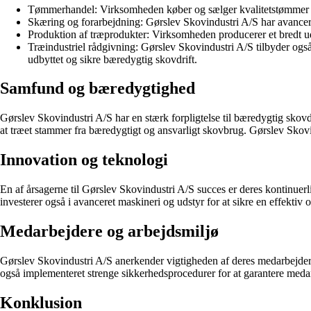
Tømmerhandel: Virksomheden køber og sælger kvalitetstømmer fra
Skæring og forarbejdning: Gørslev Skovindustri A/S har avancered
Produktion af træprodukter: Virksomheden producerer et bredt udv
Træindustriel rådgivning: Gørslev Skovindustri A/S tilbyder ogs
udbyttet og sikre bæredygtig skovdrift.
Samfund og bæredygtighed
Gørslev Skovindustri A/S har en stærk forpligtelse til bæredygtig skovd
at træet stammer fra bæredygtigt og ansvarligt skovbrug. Gørslev Skovind
Innovation og teknologi
En af årsagerne til Gørslev Skovindustri A/S succes er deres kontinuer
investerer også i avanceret maskineri og udstyr for at sikre en effektiv 
Medarbejdere og arbejdsmiljø
Gørslev Skovindustri A/S anerkender vigtigheden af deres medarbejder
også implementeret strenge sikkerhedsprocedurer for at garantere meda
Konklusion