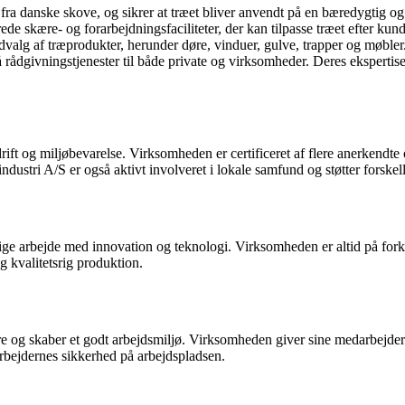
 danske skove, og sikrer at træet bliver anvendt på en bæredygtig og
e skære- og forarbejdningsfaciliteter, der kan tilpasse træet efter ku
alg af træprodukter, herunder døre, vinduer, gulve, trapper og møbler. 
å rådgivningstjenester til både private og virksomheder. Deres ekspert
rift og miljøbevarelse. Virksomheden er certificeret af flere anerkendte
ustri A/S er også aktivt involveret i lokale samfund og støtter forskelli
lige arbejde med innovation og teknologi. Virksomheden er altid på for
og kvalitetsrig produktion.
e og skaber et godt arbejdsmiljø. Virksomheden giver sine medarbejde
rbejdernes sikkerhed på arbejdspladsen.