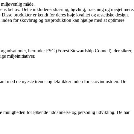
 miljøvenlig måde.
ndens behov. Dette inkluderer skæring, høvling, fræsning og meget mere.
Disse produkter er kendt for deres høje kvalitet og æstetiske design.
ise inden for skovbrug og træproduktion kan hjælpe med at optimere
 organisationer, herunder FSC (Forest Stewardship Council), der sikrer,
ge miljøinitiativer.
kant med de nyeste trends og teknikker inden for skovindustrien. De
re muligheden for løbende uddannelse og personlig udvikling. De har