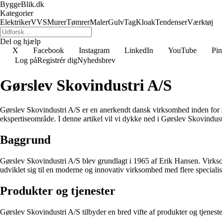
ByggeBlik.dk
Kategorier
Elektriker
VVS
Murer
Tømrer
Maler
Gulv
Tag
Kloak
Tendenser
Værktøj
Del og hjælp
X
Facebook
Instagram
LinkedIn
YouTube
Pin
Log på
Registrér dig
Nyhedsbrev
Gørslev Skovindustri A/S
Gørslev Skovindustri A/S er en anerkendt dansk virksomhed inden for 
ekspertiseområde. I denne artikel vil vi dykke ned i Gørslev Skovindustr
Baggrund
Gørslev Skovindustri A/S blev grundlagt i 1965 af Erik Hansen. Virks
udviklet sig til en moderne og innovativ virksomhed med flere specialis
Produkter og tjenester
Gørslev Skovindustri A/S tilbyder en bred vifte af produkter og tjenest