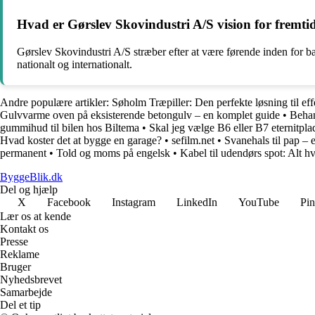
Hvad er Gørslev Skovindustri A/S vision for fremti
Gørslev Skovindustri A/S stræber efter at være førende inden for b
nationalt og internationalt.
Andre populære artikler:
Søholm Træpiller: Den perfekte løsning til ef
Gulvvarme oven på eksisterende betongulv – en komplet guide
•
Behan
gummihud til bilen hos Biltema
•
Skal jeg vælge B6 eller B7 eternitpla
Hvad koster det at bygge en garage?
•
sefilm.net
•
Svanehals til pap –
permanent
•
Told og moms på engelsk
•
Kabel til udendørs spot: Alt h
ByggeBlik.dk
Del og hjælp
X
Facebook
Instagram
LinkedIn
YouTube
Pin
Lær os at kende
Kontakt os
Presse
Reklame
Bruger
Nyhedsbrevet
Samarbejde
Del et tip