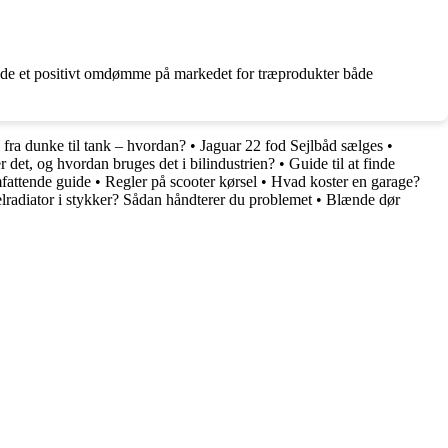
holde et positivt omdømme på markedet for træprodukter både
 fra dunke til tank – hvordan?
•
Jaguar 22 fod Sejlbåd sælges
•
det, og hvordan bruges det i bilindustrien?
•
Guide til at finde
fattende guide
•
Regler på scooter kørsel
•
Hvad koster en garage?
lradiator i stykker? Sådan håndterer du problemet
•
Blænde dør