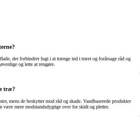
terne?
de, der forhindrer fugt i at trænge ind i træet og forårsage råd og
venlige og lette at rengøre.
e træ?
ønster, mens de beskytter mod råd og skade. Vandbaserede produkter
n være mere modstandsdygtige over for skidt og pletter.