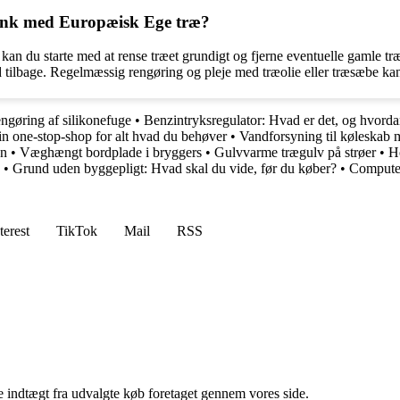
ænk med Europæisk Ege træ?
n du starte med at rense træet grundigt og fjerne eventuelle gamle træ
ed tilbage. Regelmæssig rengøring og pleje med træolie eller træsæbe k
ngøring af silikonefuge
•
Benzintryksregulator: Hvad er det, og hvorda
n one-stop-shop for alt hvad du behøver
•
Vandforsyning til køleskab
on
•
Væghængt bordplade i bryggers
•
Gulvvarme trægulv på strøer
•
H
•
Grund uden byggepligt: Hvad skal du vide, før du køber?
•
Compute
terest
TikTok
Mail
RSS
e indtægt fra udvalgte køb foretaget gennem vores side.