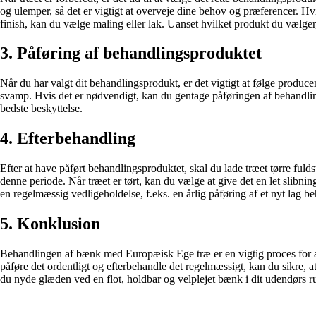
og ulemper, så det er vigtigt at overveje dine behov og præferencer. Hv
finish, kan du vælge maling eller lak. Uanset hvilket produkt du vælger
3. Påføring af behandlingsproduktet
Når du har valgt dit behandlingsprodukt, er det vigtigt at følge producen
svamp. Hvis det er nødvendigt, kan du gentage påføringen af behandling
bedste beskyttelse.
4. Efterbehandling
Efter at have påført behandlingsproduktet, skal du lade træet tørre ful
denne periode. Når træet er tørt, kan du vælge at give det en let slib
en regelmæssig vedligeholdelse, f.eks. en årlig påføring af et nyt lag 
5. Konklusion
Behandlingen af bænk med Europæisk Ege træ er en vigtig proces for at 
påføre det ordentligt og efterbehandle det regelmæssigt, kan du sikre,
du nyde glæden ved en flot, holdbar og velplejet bænk i dit udendørs r