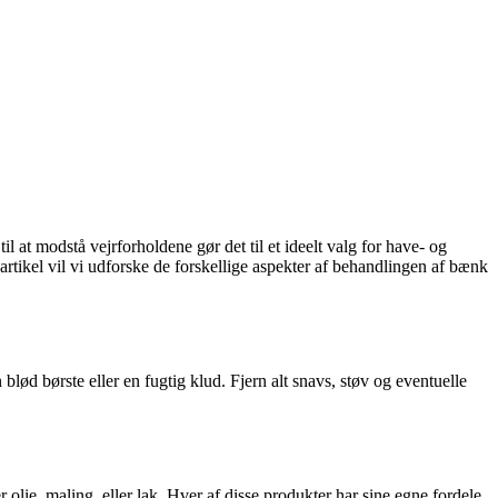
at modstå vejrforholdene gør det til et ideelt valg for have- og
artikel vil vi udforske de forskellige aspekter af behandlingen af bænk
blød børste eller en fugtig klud. Fjern alt snavs, støv og eventuelle
r olie, maling, eller lak. Hver af disse produkter har sine egne fordele