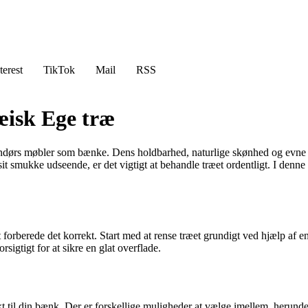
terest
TikTok
Mail
RSS
isk Ege træ
ndørs møbler som bænke. Dens holdbarhed, naturlige skønhed og evne til 
t smukke udseende, er det vigtigt at behandle træet ordentligt. I denne 
forberede det korrekt. Start med at rense træet grundigt ved hjælp af en 
rsigtigt for at sikre en glat overflade.
ukt til din bænk. Der er forskellige muligheder at vælge imellem, herunde