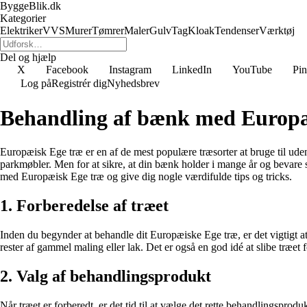
ByggeBlik.dk
Kategorier
Elektriker
VVS
Murer
Tømrer
Maler
Gulv
Tag
Kloak
Tendenser
Værktøj
Del og hjælp
X
Facebook
Instagram
LinkedIn
YouTube
Pin
Log på
Registrér dig
Nyhedsbrev
Behandling af bænk med Europæ
Europæisk Ege træ er en af de mest populære træsorter at bruge til ude
parkmøbler. Men for at sikre, at din bænk holder i mange år og bevare si
med Europæisk Ege træ og give dig nogle værdifulde tips og tricks.
1. Forberedelse af træet
Inden du begynder at behandle dit Europæiske Ege træ, er det vigtigt at 
rester af gammel maling eller lak. Det er også en god idé at slibe træet fo
2. Valg af behandlingsprodukt
Når træet er forberedt, er det tid til at vælge det rette behandlingsprod