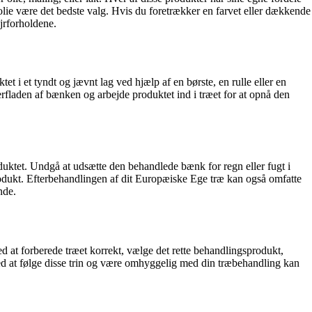
æolie være det bedste valg. Hvis du foretrækker en farvet eller dækkende
ejrforholdene.
et i et tyndt og jævnt lag ved hjælp af en børste, en rulle eller en
fladen af bænken og arbejde produktet ind i træet for at opnå den
oduktet. Undgå at udsætte den behandlede bænk for regn eller fugt i
produkt. Efterbehandlingen af dit Europæiske Ege træ kan også omfatte
nde.
d at forberede træet korrekt, vælge det rette behandlingsprodukt,
Ved at følge disse trin og være omhyggelig med din træbehandling kan