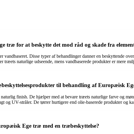
træ for at beskytte det mod råd og skade fra elemen
r vandbaseret. Disse typer af behandlinger danner en beskyttende overfla
er træets naturlige udseende, mens vandbaserede produkter er mere miljø
æbeskyttelsesprodukter til behandling af Europæisk Eg
 naturlig finish. De hjælper med at bevare træets naturlige farve og m
gt og UV-stråler. De tørrer hurtigere end olie-baserede produkter og ka
ropæisk Ege træ med en træbeskyttelse?