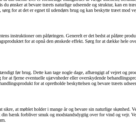
is du ønsker at bevare træets naturlige udseende og struktur, kan en tr
, sørg for at det er egnet til udendørs brug og kan beskytte træet mod v
tens instruktioner om påføringen. Generelt er det bedst at påføre produkt
sproduktet for at opnå den ønskede effekt. Sørg for at dække hele over
dstændigt før brug. Dette kan tage nogle dage, afhængigt af vejret og pr
ning for at fjerne eventuelle ujævnheder eller overskydende behandlings
behandlingsprodukt for at opretholde beskyttelsen og bevare træets udsee
sikre, at møblet holder i mange år og bevare sin naturlige skønhed. Ve
 at din bænk forbliver smuk og modstandsdygtig over for vind og vejr. 
um.