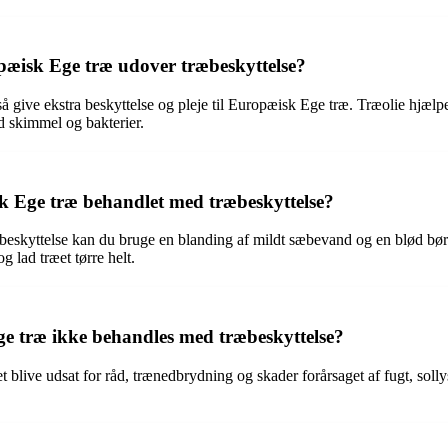
æisk Ege træ udover træbeskyttelse?
å give ekstra beskyttelse og pleje til Europæisk Ege træ. Træolie hjælp
d skimmel og bakterier.
Ege træ behandlet med træbeskyttelse?
kyttelse kan du bruge en blanding af mildt sæbevand og en blød børst
g lad træet tørre helt.
e træ ikke behandles med træbeskyttelse?
blive udsat for råd, trænedbrydning og skader forårsaget af fugt, soll