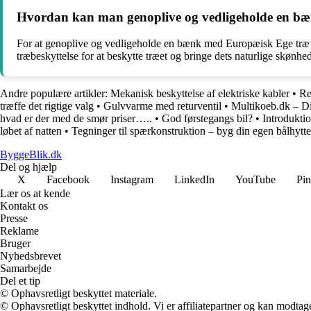
Hvordan kan man genoplive og vedligeholde en b
For at genoplive og vedligeholde en bænk med Europæisk Ege træ ka
træbeskyttelse for at beskytte træet og bringe dets naturlige skønh
Andre populære artikler:
Mekanisk beskyttelse af elektriske kabler
•
Re
træffe det rigtige valg
•
Gulvvarme med returventil
•
Multikoeb.dk – Di
hvad er der med de smør priser…..
•
God førstegangs bil?
•
Introdukti
løbet af natten
•
Tegninger til spærkonstruktion – byg din egen bålhytte
ByggeBlik.dk
Del og hjælp
X
Facebook
Instagram
LinkedIn
YouTube
Pin
Lær os at kende
Kontakt os
Presse
Reklame
Bruger
Nyhedsbrevet
Samarbejde
Del et tip
© Ophavsretligt beskyttet materiale.
© Ophavsretligt beskyttet indhold. Vi er affiliatepartner og kan modtag