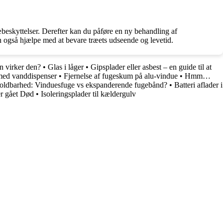
beskyttelser. Derefter kan du påføre en ny behandling af
an også hjælpe med at bevare træets udseende og levetid.
n virker den?
•
Glas i låger
•
Gipsplader eller asbest – en guide til at
 med vanddispenser
•
Fjernelse af fugeskum på alu-vindue
•
Hmm…
oldbarhed: Vinduesfuge vs ekspanderende fugebånd?
•
Batteri aflader i
r gået Død
•
Isoleringsplader til kældergulv