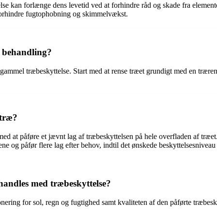
kan forlænge dens levetid ved at forhindre råd og skade fra elemente
forhindre fugtophobning og skimmelvækst.
l behandling?
 gammel træbeskyttelse. Start med at rense træet grundigt med en trærensn
 træ?
med at påføre et jævnt lag af træbeskyttelsen på hele overfladen af træet
ne og påfør flere lag efter behov, indtil det ønskede beskyttelsesniveau
andles med træbeskyttelse?
ring for sol, regn og fugtighed samt kvaliteten af den påførte træbes