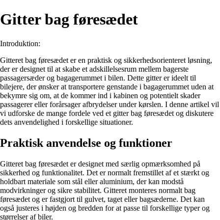
Gitter bag føresædet
Introduktion:
Gitteret bag føresædet er en praktisk og sikkerhedsorienteret løsning,
der er designet til at skabe et adskillelsesrum mellem bagerste
passagersæder og bagagerummet i bilen. Dette gitter er ideelt til
bilejere, der ønsker at transportere genstande i bagagerummet uden at
bekymre sig om, at de kommer ind i kabinen og potentielt skader
passagerer eller forårsager afbrydelser under kørslen. I denne artikel vil
vi udforske de mange fordele ved et gitter bag føresædet og diskutere
dets anvendelighed i forskellige situationer.
Praktisk anvendelse og funktioner
Gitteret bag føresædet er designet med særlig opmærksomhed på
sikkerhed og funktionalitet. Det er normalt fremstillet af et stærkt og
holdbart materiale som stål eller aluminium, der kan modstå
modvirkninger og sikre stabilitet. Gitteret monteres normalt bag
føresædet og er fastgjort til gulvet, taget eller bagsæderne. Det kan
også justeres i højden og bredden for at passe til forskellige typer og
størrelser af biler.