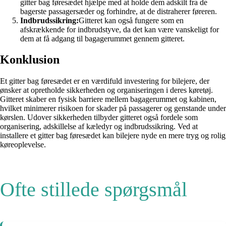
gitter bag føresædet hjælpe med at holde dem adskilt fra de
bagerste passagersæder og forhindre, at de distraherer føreren.
Indbrudssikring:
Gitteret kan også fungere som en
afskrækkende for indbrudstyve, da det kan være vanskeligt for
dem at få adgang til bagagerummet gennem gitteret.
Konklusion
Et gitter bag føresædet er en værdifuld investering for bilejere, der
ønsker at opretholde sikkerheden og organiseringen i deres køretøj.
Gitteret skaber en fysisk barriere mellem bagagerummet og kabinen,
hvilket minimerer risikoen for skader på passagerer og genstande under
kørslen. Udover sikkerheden tilbyder gitteret også fordele som
organisering, adskillelse af kæledyr og indbrudssikring. Ved at
installere et gitter bag føresædet kan bilejere nyde en mere tryg og rolig
køreoplevelse.
Ofte stillede spørgsmål