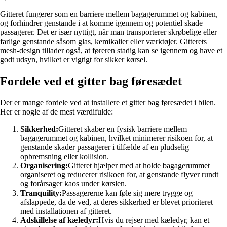
Gitteret fungerer som en barriere mellem bagagerummet og kabinen,
og forhindrer genstande i at komme igennem og potentiel skade
passagerer. Det er især nyttigt, når man transporterer skrøbelige eller
farlige genstande såsom glas, kemikalier eller værktøjer. Gitterets
mesh-design tillader også, at føreren stadig kan se igennem og have et
godt udsyn, hvilket er vigtigt for sikker kørsel.
Fordele ved et gitter bag føresædet
Der er mange fordele ved at installere et gitter bag føresædet i bilen.
Her er nogle af de mest værdifulde:
Sikkerhed:
Gitteret skaber en fysisk barriere mellem
bagagerummet og kabinen, hvilket minimerer risikoen for, at
genstande skader passagerer i tilfælde af en pludselig
opbremsning eller kollision.
Organisering:
Gitteret hjælper med at holde bagagerummet
organiseret og reducerer risikoen for, at genstande flyver rundt
og forårsager kaos under kørslen.
Tranquility:
Passagererne kan føle sig mere trygge og
afslappede, da de ved, at deres sikkerhed er blevet prioriteret
med installationen af gitteret.
Adskillelse af kæledyr:
Hvis du rejser med kæledyr, kan et