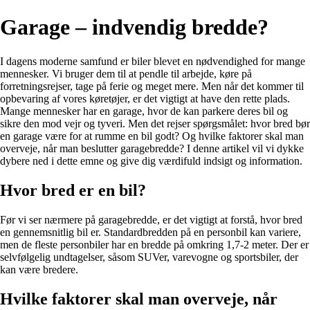
Garage – indvendig bredde?
I dagens moderne samfund er biler blevet en nødvendighed for mange
mennesker. Vi bruger dem til at pendle til arbejde, køre på
forretningsrejser, tage på ferie og meget mere. Men når det kommer til
opbevaring af vores køretøjer, er det vigtigt at have den rette plads.
Mange mennesker har en garage, hvor de kan parkere deres bil og
sikre den mod vejr og tyveri. Men det rejser spørgsmålet: hvor bred bør
en garage være for at rumme en bil godt? Og hvilke faktorer skal man
overveje, når man beslutter garagebredde? I denne artikel vil vi dykke
dybere ned i dette emne og give dig værdifuld indsigt og information.
Hvor bred er en bil?
Før vi ser nærmere på garagebredde, er det vigtigt at forstå, hvor bred
en gennemsnitlig bil er. Standardbredden på en personbil kan variere,
men de fleste personbiler har en bredde på omkring 1,7-2 meter. Der er
selvfølgelig undtagelser, såsom SUVer, varevogne og sportsbiler, der
kan være bredere.
Hvilke faktorer skal man overveje, når