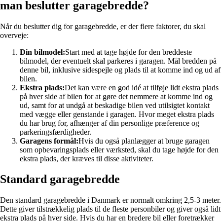
man beslutter garagebredde?
Når du beslutter dig for garagebredde, er der flere faktorer, du skal
overveje:
Din bilmodel:
Start med at tage højde for den breddeste
bilmodel, der eventuelt skal parkeres i garagen. Mål bredden på
denne bil, inklusive sidespejle og plads til at komme ind og ud af
bilen.
Ekstra plads:
Det kan være en god idé at tilføje lidt ekstra plads
på hver side af bilen for at gøre det nemmere at komme ind og
ud, samt for at undgå at beskadige bilen ved utilsigtet kontakt
med vægge eller genstande i garagen. Hvor meget ekstra plads
du har brug for, afhænger af din personlige præference og
parkeringsfærdigheder.
Garagens formål:
Hvis du også planlægger at bruge garagen
som opbevaringsplads eller værksted, skal du tage højde for den
ekstra plads, der kræves til disse aktiviteter.
Standard garagebredde
Den standard garagebredde i Danmark er normalt omkring 2,5-3 meter.
Dette giver tilstrækkelig plads til de fleste personbiler og giver også lidt
ekstra plads på hver side. Hvis du har en bredere bil eller foretrækker