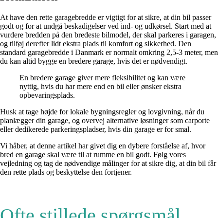
At have den rette garagebredde er vigtigt for at sikre, at din bil passer
godt og for at undgå beskadigelser ved ind- og udkørsel. Start med at
vurdere bredden på den bredeste bilmodel, der skal parkeres i garagen,
og tilføj derefter lidt ekstra plads til komfort og sikkerhed. Den
standard garagebredde i Danmark er normalt omkring 2,5-3 meter, men
du kan altid bygge en bredere garage, hvis det er nødvendigt.
En bredere garage giver mere fleksibilitet og kan være
nyttig, hvis du har mere end en bil eller ønsker ekstra
opbevaringsplads.
Husk at tage højde for lokale bygningsregler og lovgivning, når du
planlægger din garage, og overvej alternative løsninger som carporte
eller dedikerede parkeringspladser, hvis din garage er for smal.
Vi håber, at denne artikel har givet dig en dybere forståelse af, hvor
bred en garage skal være til at rumme en bil godt. Følg vores
vejledning og tag de nødvendige målinger for at sikre dig, at din bil får
den rette plads og beskyttelse den fortjener.
Ofte stillede spørgsmål