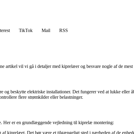
terest
TikTok
Mail
RSS
rtikel vil vi gå i detaljer med kiprelæer og besvare nogle af de mest al
 og beskytte elektriske installationer. Det fungerer ved at lukke eller å
ntrollere flere strømkilder eller belastninger.
lge. Her er en grundlæggende vejledning til kiprelæ montering:
ng af kiprelæet. Det bør være et tilgængeligt sted i nærheden af de enhed