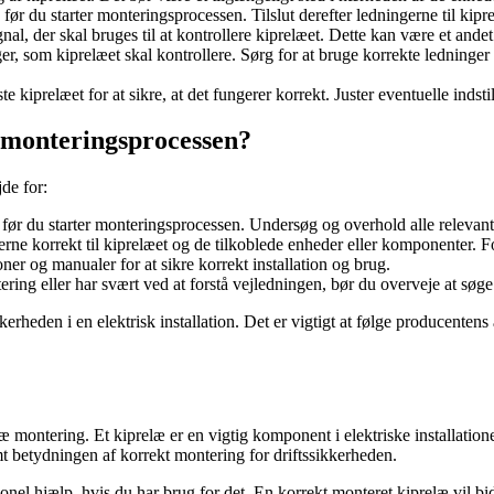
før du starter monteringsprocessen. Tilslut derefter ledningerne til kipre
ignal, der skal bruges til at kontrollere kiprelæet. Dette kan være et ande
nger, som kiprelæet skal kontrollere. Sørg for at bruge korrekte ledning
ste kiprelæet for at sikre, at det fungerer korrekt. Juster eventuelle indst
monteringsprocessen?
jde for:
, før du starter monteringsprocessen. Undersøg og overhold alle relevan
ne korrekt til kiprelæet og de tilkoblede enheder eller komponenter. Fork
ner og manualer for at sikre korrekt installation og brug.
ring eller har svært ved at forstå vejledningen, bør du overveje at søge
kkerheden i en elektrisk installation. Det er vigtigt at følge producente
læ montering. Et kiprelæ er en vigtig komponent i elektriske installatione
t betydningen af ​​korrekt montering for driftssikkerheden.
el hjælp, hvis du har brug for det. En korrekt monteret kiprelæ vil bidrag