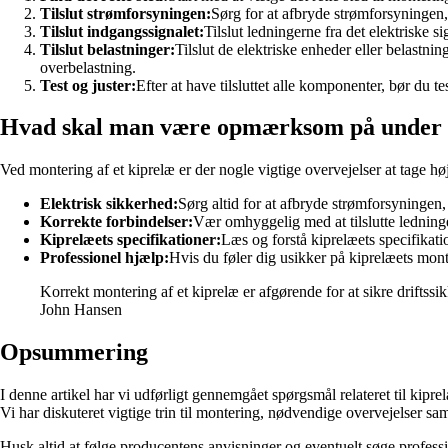
Tilslut strømforsyningen:
Sørg for at afbryde strømforsyningen, 
Tilslut indgangssignalet:
Tilslut ledningerne fra det elektriske s
Tilslut belastninger:
Tilslut de elektriske enheder eller belastni
overbelastning.
Test og juster:
Efter at have tilsluttet alle komponenter, bør du te
Hvad skal man være opmærksom på under 
Ved montering af et kiprelæ er der nogle vigtige overvejelser at tage hø
Elektrisk sikkerhed:
Sørg altid for at afbryde strømforsyningen
Korrekte forbindelser:
Vær omhyggelig med at tilslutte ledninger
Kiprelæets specifikationer:
Læs og forstå kiprelæets specifikatio
Professionel hjælp:
Hvis du føler dig usikker på kiprelæets monte
Korrekt montering af et kiprelæ er afgørende for at sikre driftssi
John Hansen
Opsummering
I denne artikel har vi udførligt gennemgået spørgsmål relateret til kipre
Vi har diskuteret vigtige trin til montering, nødvendige overvejelser sam
Husk altid at følge producentens anvisninger og eventuelt søge profession