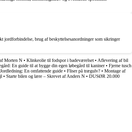
kt jordforbindelse, brug af beskyttelsesanordninger som sikringer
 af Morten N
•
Klinkeolie til fodspor i badeværelset
•
Aflevering af bil
gård: En guide til at bygge din egen løbegård til kaniner
•
Fjerne tusch
Jordledning: En omfattende guide
•
Fliser på trægulv?
•
Montage af
jl
•
Starte bilen og lære – Skrevet af Anders N
•
DUSØR 20.000