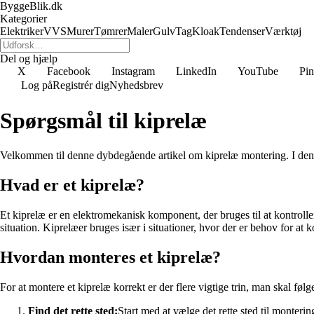
ByggeBlik.dk
Kategorier
Elektriker
VVS
Murer
Tømrer
Maler
Gulv
Tag
Kloak
Tendenser
Værktøj
Del og hjælp
X
Facebook
Instagram
LinkedIn
YouTube
Pin
Log på
Registrér dig
Nyhedsbrev
Spørgsmål til kiprelæ
Velkommen til denne dybdegående artikel om kiprelæ montering. I denne a
Hvad er et kiprelæ?
Et kiprelæ er en elektromekanisk komponent, der bruges til at kontrollere
situation. Kiprelæer bruges især i situationer, hvor der er behov for at ko
Hvordan monteres et kiprelæ?
For at montere et kiprelæ korrekt er der flere vigtige trin, man skal fø
Find det rette sted:
Start med at vælge det rette sted til monteri