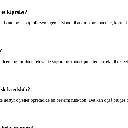
 et kiprelæ?
tilslutning til strømforsyningen, afstand til andre komponenter, korrekt
b?
dentificere og forbinde relevante strøm- og kontaktpunkter korrekt til rel
isk kredsløb?
te udstyr og/eller opretholde en bestemt funktion. Det kan også bruges ti
r.
e belastninger?