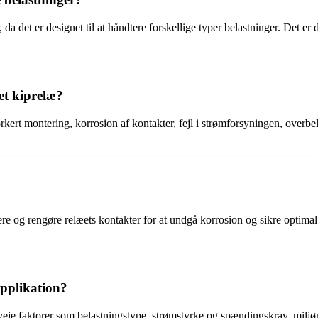
, da det er designet til at håndtere forskellige typer belastninger. Det er
et kiprelæ?
kert montering, korrosion af kontakter, fejl i strømforsyningen, overbel
re og rengøre relæets kontakter for at undgå korrosion og sikre optimal
applikation?
erveje faktorer som belastningstype, strømstyrke og spændingskrav, mil