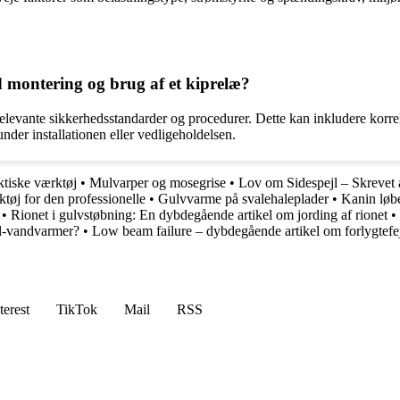
d montering og brug af et kiprelæ?
relevante sikkerhedsstandarder og procedurer. Dette kan inkludere korre
nder installationen eller vedligeholdelsen.
ktiske værktøj
•
Mulvarper og mosegrise
•
Lov om Sidespejl – Skrevet
øj for den professionelle
•
Gulvvarme på svalehaleplader
•
Kanin løbe
•
Rionet i gulvstøbning: En dybdegående artikel om jording af rionet
•
l-vandvarmer?
•
Low beam failure – dybdegående artikel om forlygtefe
terest
TikTok
Mail
RSS