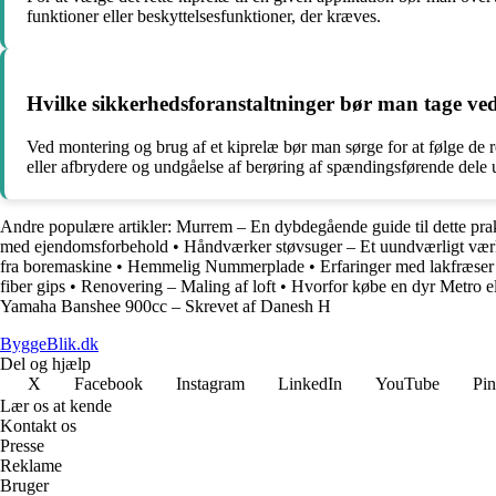
funktioner eller beskyttelsesfunktioner, der kræves.
Hvilke sikkerhedsforanstaltninger bør man tage ve
Ved montering og brug af et kiprelæ bør man sørge for at følge de 
eller afbrydere og undgåelse af berøring af spændingsførende dele u
Andre populære artikler:
Murrem – En dybdegående guide til dette pra
med ejendomsforbehold
•
Håndværker støvsuger – Et uundværligt værkt
fra boremaskine
•
Hemmelig Nummerplade
•
Erfaringer med lakfræser
fiber gips
•
Renovering – Maling af loft
•
Hvorfor købe en dyr Metro e
Yamaha Banshee 900cc – Skrevet af Danesh H
ByggeBlik.dk
Del og hjælp
X
Facebook
Instagram
LinkedIn
YouTube
Pin
Lær os at kende
Kontakt os
Presse
Reklame
Bruger