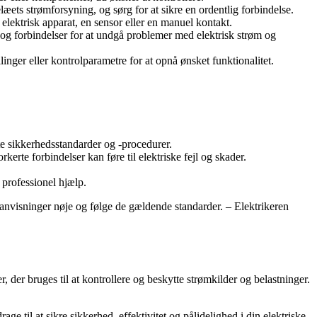
læets strømforsyning, og sørg for at sikre en ordentlig forbindelse.
t elektrisk apparat, en sensor eller en manuel kontakt.
er og forbindelser for at undgå problemer med elektrisk strøm og
illinger eller kontrolparametre for at opnå ønsket funktionalitet.
te sikkerhedsstandarder og -procedurer.
erte forbindelser kan føre til elektriske fejl og skader.
 professionel hjælp.
ns anvisninger nøje og følge de gældende standarder. – Elektrikeren
r, der bruges til at kontrollere og beskytte strømkilder og belastninger.
e til at sikre sikkerhed, effektivitet og pålidelighed i din elektriske