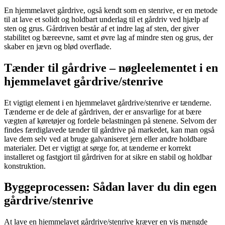
En hjemmelavet gårdrive, også kendt som en stenrive, er en metode
til at lave et solidt og holdbart underlag til et gårdriv ved hjælp af
sten og grus. Gårdriven består af et indre lag af sten, der giver
stabilitet og bæreevne, samt et øvre lag af mindre sten og grus, der
skaber en jævn og blød overflade.
Tænder til gårdrive – nøgleelementet i en
hjemmelavet gårdrive/stenrive
Et vigtigt element i en hjemmelavet gårdrive/stenrive er tænderne.
Tænderne er de dele af gårdriven, der er ansvarlige for at bære
vægten af køretøjer og fordele belastningen på stenene. Selvom der
findes færdiglavede tænder til gårdrive på markedet, kan man også
lave dem selv ved at bruge galvaniseret jern eller andre holdbare
materialer. Det er vigtigt at sørge for, at tænderne er korrekt
installeret og fastgjort til gårdriven for at sikre en stabil og holdbar
konstruktion.
Byggeprocessen: Sådan laver du din egen
gårdrive/stenrive
At lave en hjemmelavet gårdrive/stenrive kræver en vis mængde