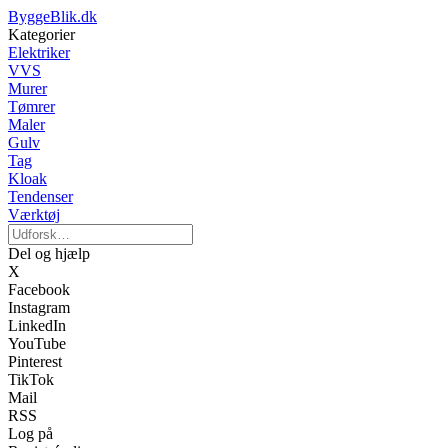
ByggeBlik.dk
Kategorier
Elektriker
VVS
Murer
Tømrer
Maler
Gulv
Tag
Kloak
Tendenser
Værktøj
Del og hjælp
X
Facebook
Instagram
LinkedIn
YouTube
Pinterest
TikTok
Mail
RSS
Log på