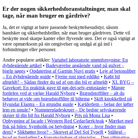
Er der nogen sikkerhedsforanstaltninger, man skal
tage, når man bruger en gårdrive?
Ja, det er vigtigt at bære passende beskyttelsesudstyr, såsom
handsker og sikkerhedsbriller, når man bruger gårdriven. Dette vil
beskytte mod skarpe kanter eller flyvende sten. Det er også vigtigt at
være opmærksom på sin omgivelser og undgå at gå ind i
forhindringer eller personer.
Andre populære artikler:
Variabel laboratorie strømforsyning: En
dybdegående artikel
•
Badeværelse angående vand på gulvet –
hjælp søges
•
Opdatering af Garmin Nuvi gratis
•
Leje af betonsliber
– En dybdegående guide
•
Fjerne rust med eddike
•
Købt bil
afmeldt? – Sådan finder du ud af om din bil er afmeldt
•
XL BYG –
Gavekort: En praktisk gave til gør-det-selv-entusiaster
•
Mange
fordelen ved at vælge Harald Nyborg
•
Brændstoffilter – alt du
behøver at vide om brændstoffiltre til biltema
•
Skift knokkelled på
Hyundai Elantra – En grundig guide
•
Kælderlem – belag der løfter
lem en smule?
•
Nummerpladeskruer – De bedste selvskærende
skruer til din bil fra Harald Nyborg
•
Pris på Mona Lisa
•
Opbygning af facade i Western Red Cedar/lærk/teak
•
Mærket med
fisk på bilen: Symbolik og betydning
•
Koter – hvor finder man
dem?
•
Slikbøtter hvor? – Skrevet af Del Sol TypeR
•
Ståltegl –
hvad er forskellen?
•
Forsatsvinduer af plexiglas – Den ultimative