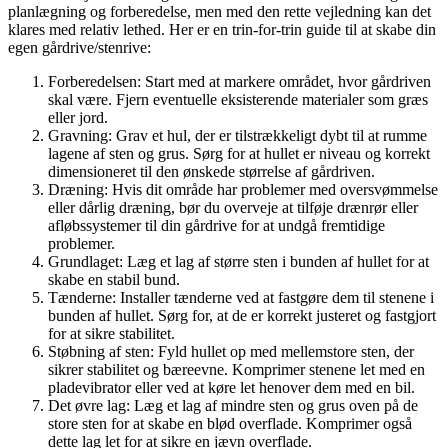
planlægning og forberedelse, men med den rette vejledning kan det
klares med relativ lethed. Her er en trin-for-trin guide til at skabe din
egen gårdrive/stenrive:
Forberedelsen: Start med at markere området, hvor gårdriven
skal være. Fjern eventuelle eksisterende materialer som græs
eller jord.
Gravning: Grav et hul, der er tilstrækkeligt dybt til at rumme
lagene af sten og grus. Sørg for at hullet er niveau og korrekt
dimensioneret til den ønskede størrelse af gårdriven.
Dræning: Hvis dit område har problemer med oversvømmelse
eller dårlig dræning, bør du overveje at tilføje drænrør eller
afløbssystemer til din gårdrive for at undgå fremtidige
problemer.
Grundlaget: Læg et lag af større sten i bunden af hullet for at
skabe en stabil bund.
Tænderne: Installer tænderne ved at fastgøre dem til stenene i
bunden af hullet. Sørg for, at de er korrekt justeret og fastgjort
for at sikre stabilitet.
Støbning af sten: Fyld hullet op med mellemstore sten, der
sikrer stabilitet og bæreevne. Komprimer stenene let med en
pladevibrator eller ved at køre let henover dem med en bil.
Det øvre lag: Læg et lag af mindre sten og grus oven på de
store sten for at skabe en blød overflade. Komprimer også
dette lag let for at sikre en jævn overflade.