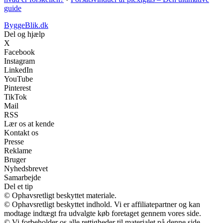
guide
ByggeBlik.dk
Del og hjælp
X
Facebook
Instagram
LinkedIn
YouTube
Pinterest
TikTok
Mail
RSS
Lær os at kende
Kontakt os
Presse
Reklame
Bruger
Nyhedsbrevet
Samarbejde
Del et tip
© Ophavsretligt beskyttet materiale.
© Ophavsretligt beskyttet indhold. Vi er affiliatepartner og kan
modtage indtægt fra udvalgte køb foretaget gennem vores side.
© Vi forbeholder os alle rettigheder til materialet på denne side.