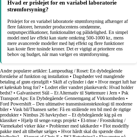
Hvad er prislejet for en variabel laboratorie
strømforsyning?
Prislejet for en variabel laboratorie strømforsyning afhænger af
flere faktorer, herunder producentens omdømme,
outputspecifikationer, funktionalitet og pålidelighed. En simpel
model med lav effekt kan starte omkring 500-1000 kr., mens
mere avancerede modeller med høj effekt og flere funktioner
kan koste flere tusinde kroner. Det er vigtigt at prioritere ens
behov og budget, når man vælger en strømforsyning.
Andre populære artikler:
Lampeudtag / Roset: En dybdegående
forståelse af funktion og installation
•
Dagsbøder ved manglende
betaling af grøn ejerafgift
•
Skift af cylinder i dør
•
Hvor meget luft har
et køleskab brug for?
•
Lodret eller vandret plankeværk: Hvad holder
bedst?
•
Galvaniseret Stål – Et Alternativ til Støttemure i Jern
•
Psk
Transport Aps: En Dybdegående Gennemgang af Virksomheden
•
Ford Powershift – Den ultimative transmissionsteknologi til moderne
biler
•
Vask bil/Thansen sæbe: Få en strålende ren bil med de rigtige
produkter
•
Nimbus 26 havkrydser – Et dybdegående kig på en
klassiker
•
Hjælp til senge-vægs projekt
•
El-trisse / Frostsikring /
Varmekabel virker ikke
•
Problemer med taktkæder
•
Flot modelfly
pakke med alt tilbehør sælges
•
Hvor hårdt skal du spænde dine
hjulbolte? – Skrevet af Chris E
•
PS? Betydning?
•
Flowmeter på