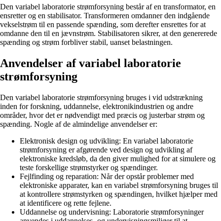
Den variabel laboratorie strømforsyning består af en transformator, en
ensretter og en stabilisator. Transformeren omdanner den indgående
vekselstrøm til en passende spænding, som derefter ensrettes for at
omdanne den til en jævnstrøm. Stabilisatoren sikrer, at den genererede
spænding og strøm forbliver stabil, uanset belastningen.
Anvendelser af variabel laboratorie
strømforsyning
Den variabel laboratorie strømforsyning bruges i vid udstrækning
inden for forskning, uddannelse, elektronikindustrien og andre
områder, hvor det er nødvendigt med præcis og justerbar strøm og
spænding. Nogle af de almindelige anvendelser er:
Elektronisk design og udvikling: En variabel laboratorie
strømforsyning er afgørende ved design og udvikling af
elektroniske kredsløb, da den giver mulighed for at simulere og
teste forskellige strømstyrker og spændinger.
Fejlfinding og reparation: Når der opstår problemer med
elektroniske apparater, kan en variabel strømforsyning bruges til
at kontrollere strømstyrken og spændingen, hvilket hjælper med
at identificere og rette fejlene.
Uddannelse og undervisning: Laboratorie strømforsyninger
anvendes i uddannelses- og undervisningsmiljøer til at