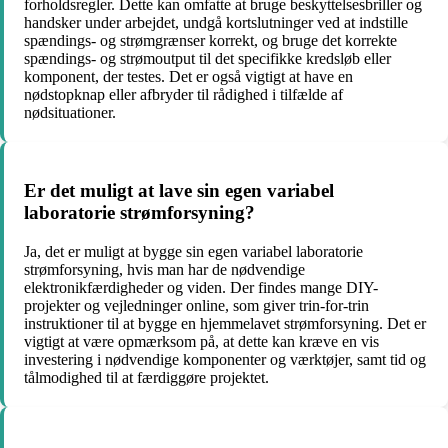
forholdsregler. Dette kan omfatte at bruge beskyttelsesbriller og
handsker under arbejdet, undgå kortslutninger ved at indstille
spændings- og strømgrænser korrekt, og bruge det korrekte
spændings- og strømoutput til det specifikke kredsløb eller
komponent, der testes. Det er også vigtigt at have en
nødstopknap eller afbryder til rådighed i tilfælde af
nødsituationer.
Er det muligt at lave sin egen variabel
laboratorie strømforsyning?
Ja, det er muligt at bygge sin egen variabel laboratorie
strømforsyning, hvis man har de nødvendige
elektronikfærdigheder og viden. Der findes mange DIY-
projekter og vejledninger online, som giver trin-for-trin
instruktioner til at bygge en hjemmelavet strømforsyning. Det er
vigtigt at være opmærksom på, at dette kan kræve en vis
investering i nødvendige komponenter og værktøjer, samt tid og
tålmodighed til at færdiggøre projektet.