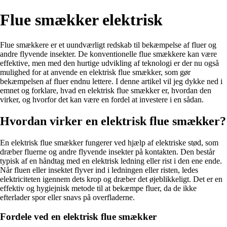
Flue smækker elektrisk
Flue smækkere er et uundværligt redskab til bekæmpelse af fluer og
andre flyvende insekter. De konventionelle flue smækkere kan være
effektive, men med den hurtige udvikling af teknologi er der nu også
mulighed for at anvende en elektrisk flue smækker, som gør
bekæmpelsen af fluer endnu lettere. I denne artikel vil jeg dykke ned i
emnet og forklare, hvad en elektrisk flue smækker er, hvordan den
virker, og hvorfor det kan være en fordel at investere i en sådan.
Hvordan virker en elektrisk flue smækker?
En elektrisk flue smækker fungerer ved hjælp af elektriske stød, som
dræber fluerne og andre flyvende insekter på kontakten. Den består
typisk af en håndtag med en elektrisk ledning eller rist i den ene ende.
Når fluen eller insektet flyver ind i ledningen eller risten, ledes
elektriciteten igennem dets krop og dræber det øjeblikkeligt. Det er en
effektiv og hygiejnisk metode til at bekæmpe fluer, da de ikke
efterlader spor eller snavs på overfladerne.
Fordele ved en elektrisk flue smækker