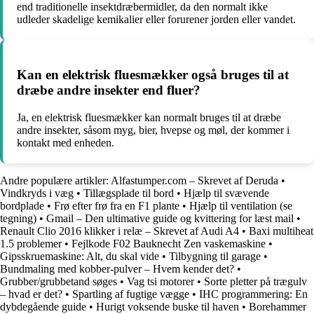
end traditionelle insektdræbermidler, da den normalt ikke
udleder skadelige kemikalier eller forurener jorden eller vandet.
Kan en elektrisk fluesmækker også bruges til at
dræbe andre insekter end fluer?
Ja, en elektrisk fluesmækker kan normalt bruges til at dræbe
andre insekter, såsom myg, bier, hvepse og møl, der kommer i
kontakt med enheden.
Andre populære artikler:
Alfastumper.com – Skrevet af Deruda
•
Vindkryds i væg
•
Tillægsplade til bord
•
Hjælp til svævende
bordplade
•
Frø efter frø fra en F1 plante
•
Hjælp til ventilation (se
tegning)
•
Gmail – Den ultimative guide og kvittering for læst mail
•
Renault Clio 2016 klikker i relæ – Skrevet af Audi A4
•
Baxi multiheat
1.5 problemer
•
Fejlkode F02 Bauknecht Zen vaskemaskine
•
Gipsskruemaskine: Alt, du skal vide
•
Tilbygning til garage
•
Bundmaling med kobber-pulver – Hvem kender det?
•
Grubber/grubbetand søges
•
Vag tsi motorer
•
Sorte pletter på trægulv
– hvad er det?
•
Spartling af fugtige vægge
•
IHC programmering: En
dybdegående guide
•
Hurigt voksende buske til haven
•
Borehammer