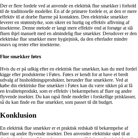
Der er flere fordele ved at anvende en elektrisk flue smækker i forhold
til de traditionelle modeller. En af de primære fordele er, at den er mere
effektiv til at dræbe fluerne på kontakten. Den elektriske smækker
leverer en strømstyrke, som sikrer en hurtig og effektiv aflivning af
insekterne. Denne metode er langt mere effektiv end at forsøge at slå
fluen ihjel manuelt med en almindelig flue smækker. Derudover er den
elektriske flue smækker mere hygiejnisk, da den efterlader mindre
snavs og rester efter insekterne.
Flue smækker føtex
Hvis du er på udkig efter en elektrisk flue smækker, kan du med fordel
kigge efter produkterne i Føtex. Føtex er kendt for at have et bredt
udvalg af husholdningsprodukter, herunder flue smækkere. Ved at
købe din elektriske flue smækker i Føtex kan du være sikker på at få
en kvalitetsprodukt, som er effektiv i bekæmpelsen af fluer og andre
flyvende insekter. Du kan også finde modeller i forskellige prisklasser,
så du kan finde en flue smækker, som passer til dit budget.
Konklusion
En elektrisk flue smækker er et praktisk redskab til bekæmpelse af
fluer og andre flyvende insekter. Den anvender elektriske stød til at