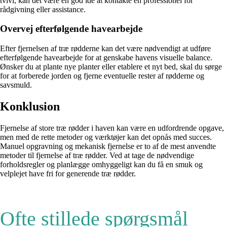
tvivl, kan det være en god idé at kontakte en professionel for
rådgivning eller assistance.
Overvej efterfølgende havearbejde
Efter fjernelsen af træ rødderne kan det være nødvendigt at udføre
efterfølgende havearbejde for at genskabe havens visuelle balance.
Ønsker du at plante nye planter eller etablere et nyt bed, skal du sørge
for at forberede jorden og fjerne eventuelle rester af rødderne og
savsmuld.
Konklusion
Fjernelse af store træ rødder i haven kan være en udfordrende opgave,
men med de rette metoder og værktøjer kan det opnås med succes.
Manuel opgravning og mekanisk fjernelse er to af de mest anvendte
metoder til fjernelse af træ rødder. Ved at tage de nødvendige
forholdsregler og planlægge omhyggeligt kan du få en smuk og
velplejet have fri for generende træ rødder.
Ofte stillede spørgsmål