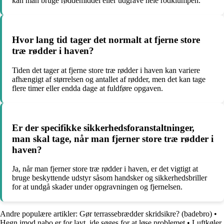
kan man bruge røddemiddel eller udgrave hele rodklumpen.
Hvor lang tid tager det normalt at fjerne store
træ rødder i haven?
Tiden det tager at fjerne store træ rødder i haven kan variere
afhængigt af størrelsen og antallet af rødder, men det kan tage
flere timer eller endda dage at fuldføre opgaven.
Er der specifikke sikkerhedsforanstaltninger,
man skal tage, når man fjerner store træ rødder i
haven?
Ja, når man fjerner store træ rødder i haven, er det vigtigt at
bruge beskyttende udstyr såsom handsker og sikkerhedsbriller
for at undgå skader under opgravningen og fjernelsen.
Andre populære artikler:
Gør terrassebrædder skridsikre? (badebro)
•
Hegn imod nabo er for lavt, ide søges for at løse problemet
•
Luftkøler