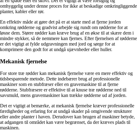
af en spade eller en skovl. Det er vigtigt at være forsigtig og
omhyggelig under denne proces for ikke at beskadige omkringliggende
planter, kabler eller rør.
En effektiv måde at gøre det på er at starte med at fjerne jorden
omkring rødderne og gradvist arbejde sig rundt om rødderne for at
løsne dem. Større rødder kan kræve brug af en økse til at skære dem i
mindre stykker, så de nemmere kan fjernes. Efter fjernelsen af rødderne
er det vigtigt at fylde udgravningen med jord og sørge for at
komprimere den godt for at undgå ujævnheder eller huller.
Mekanisk fjernelse
For store træ rødder kan mekanisk fjernelse være en mere effektiv og
tidsbesparende metode. Dette indebærer brug af professionelle
maskiner som en stubfræser eller en gravemaskine til at fjerne
rødderne. Stubfræsere er effektive til at knuse træ rødderne ned til
savsmuld, mens gravemaskiner kan trække rødderne ud af jorden.
Det er vigtigt at bemærke, at mekanisk fjernelse kræver professionelle
færdigheder og erfaring for at undgå skader på omgivende strukturer
eller andre planter i haven. Derudover kan brugen af maskiner betyde,
at adgangen til området kan være begrænset, da der kræves plads til
maskinen.