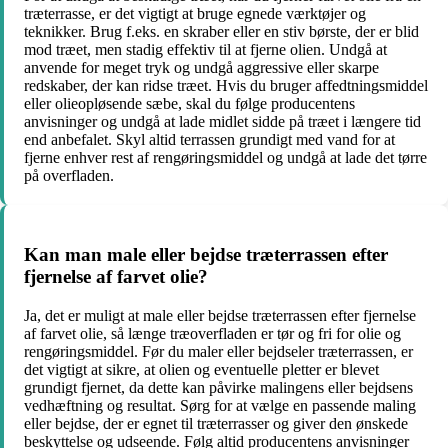
træterrasse, er det vigtigt at bruge egnede værktøjer og
teknikker. Brug f.eks. en skraber eller en stiv børste, der er blid
mod træet, men stadig effektiv til at fjerne olien. Undgå at
anvende for meget tryk og undgå aggressive eller skarpe
redskaber, der kan ridse træet. Hvis du bruger affedtningsmiddel
eller olieopløsende sæbe, skal du følge producentens
anvisninger og undgå at lade midlet sidde på træet i længere tid
end anbefalet. Skyl altid terrassen grundigt med vand for at
fjerne enhver rest af rengøringsmiddel og undgå at lade det tørre
på overfladen.
Kan man male eller bejdse træterrassen efter
fjernelse af farvet olie?
Ja, det er muligt at male eller bejdse træterrassen efter fjernelse
af farvet olie, så længe træoverfladen er tør og fri for olie og
rengøringsmiddel. Før du maler eller bejdseler træterrassen, er
det vigtigt at sikre, at olien og eventuelle pletter er blevet
grundigt fjernet, da dette kan påvirke malingens eller bejdsens
vedhæftning og resultat. Sørg for at vælge en passende maling
eller bejdse, der er egnet til træterrasser og giver den ønskede
beskyttelse og udseende. Følg altid producentens anvisninger