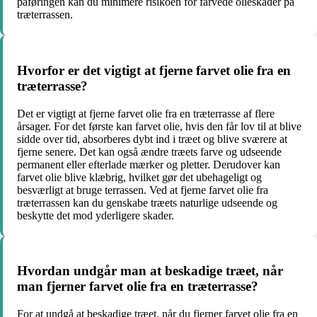
påføringen kan du minimere risikoen for farvede olieskader på
træterrassen.
Hvorfor er det vigtigt at fjerne farvet olie fra en
træterrasse?
Det er vigtigt at fjerne farvet olie fra en træterrasse af flere
årsager. For det første kan farvet olie, hvis den får lov til at blive
sidde over tid, absorberes dybt ind i træet og blive sværere at
fjerne senere. Det kan også ændre træets farve og udseende
permanent eller efterlade mærker og pletter. Derudover kan
farvet olie blive klæbrig, hvilket gør det ubehageligt og
besværligt at bruge terrassen. Ved at fjerne farvet olie fra
træterrassen kan du genskabe træets naturlige udseende og
beskytte det mod yderligere skader.
Hvordan undgår man at beskadige træet, når
man fjerner farvet olie fra en træterrasse?
For at undgå at beskadige træet, når du fjerner farvet olie fra en