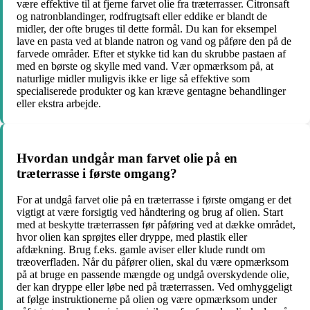
være effektive til at fjerne farvet olie fra træterrasser. Citronsaft
og natronblandinger, rodfrugtsaft eller eddike er blandt de
midler, der ofte bruges til dette formål. Du kan for eksempel
lave en pasta ved at blande natron og vand og påføre den på de
farvede områder. Efter et stykke tid kan du skrubbe pastaen af
med en børste og skylle med vand. Vær opmærksom på, at
naturlige midler muligvis ikke er lige så effektive som
specialiserede produkter og kan kræve gentagne behandlinger
eller ekstra arbejde.
Hvordan undgår man farvet olie på en
træterrasse i første omgang?
For at undgå farvet olie på en træterrasse i første omgang er det
vigtigt at være forsigtig ved håndtering og brug af olien. Start
med at beskytte træterrassen før påføring ved at dække området,
hvor olien kan sprøjtes eller dryppe, med plastik eller
afdækning. Brug f.eks. gamle aviser eller klude rundt om
træoverfladen. Når du påfører olien, skal du være opmærksom
på at bruge en passende mængde og undgå overskydende olie,
der kan dryppe eller løbe ned på træterrassen. Ved omhyggeligt
at følge instruktionerne på olien og være opmærksom under