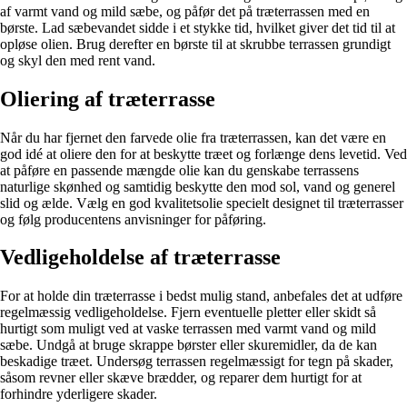
af varmt vand og mild sæbe, og påfør det på træterrassen med en
børste. Lad sæbevandet sidde i et stykke tid, hvilket giver det tid til at
opløse olien. Brug derefter en børste til at skrubbe terrassen grundigt
og skyl den med rent vand.
Oliering af træterrasse
Når du har fjernet den farvede olie fra træterrassen, kan det være en
god idé at oliere den for at beskytte træet og forlænge dens levetid. Ved
at påføre en passende mængde olie kan du genskabe terrassens
naturlige skønhed og samtidig beskytte den mod sol, vand og generel
slid og ælde. Vælg en god kvalitetsolie specielt designet til træterrasser
og følg producentens anvisninger for påføring.
Vedligeholdelse af træterrasse
For at holde din træterrasse i bedst mulig stand, anbefales det at udføre
regelmæssig vedligeholdelse. Fjern eventuelle pletter eller skidt så
hurtigt som muligt ved at vaske terrassen med varmt vand og mild
sæbe. Undgå at bruge skrappe børster eller skuremidler, da de kan
beskadige træet. Undersøg terrassen regelmæssigt for tegn på skader,
såsom revner eller skæve brædder, og reparer dem hurtigt for at
forhindre yderligere skader.