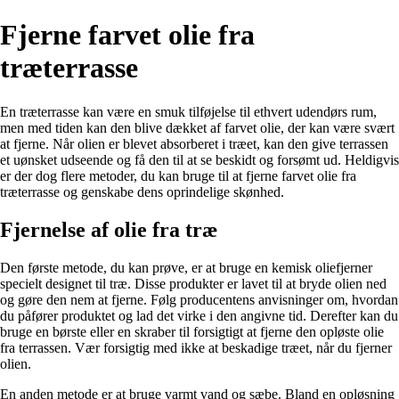
Fjerne farvet olie fra
træterrasse
En træterrasse kan være en smuk tilføjelse til ethvert udendørs rum,
men med tiden kan den blive dækket af farvet olie, der kan være svært
at fjerne. Når olien er blevet absorberet i træet, kan den give terrassen
et uønsket udseende og få den til at se beskidt og forsømt ud. Heldigvis
er der dog flere metoder, du kan bruge til at fjerne farvet olie fra
træterrasse og genskabe dens oprindelige skønhed.
Fjernelse af olie fra træ
Den første metode, du kan prøve, er at bruge en kemisk oliefjerner
specielt designet til træ. Disse produkter er lavet til at bryde olien ned
og gøre den nem at fjerne. Følg producentens anvisninger om, hvordan
du påfører produktet og lad det virke i den angivne tid. Derefter kan du
bruge en børste eller en skraber til forsigtigt at fjerne den opløste olie
fra terrassen. Vær forsigtig med ikke at beskadige træet, når du fjerner
olien.
En anden metode er at bruge varmt vand og sæbe. Bland en opløsning