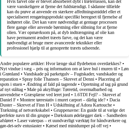
Hvis farvet olie er blevet absorberet dybt i træterrassen, kan det
være vanskeligere at fjerne det fuldstændigt. I sådanne tilfælde
kan du prøve at anvende en stærkere affedtningsmiddel eller et
specialiseret rengøringsprodukt specifikt beregnet til fjernelse af
indtørret olie. Det kan være nødvendigt at gentage processen
flere gange eller anvende børstning eller slibning for at fjerne
olien. Vær opmærksom på, at dyb indtrængning af olie kan
have permanent ændret træets farve, og det kan være
nødvendigt at bruge mere avancerede teknikker eller
professionel hjælp til at genoprette træets udseende.
Andre populære artikler:
Hvor længe skal flydebeton overdækkes?
•
Nyt vindue i væg – pris og information om at lave hul i muren til
•
Løn
i Grønland
•
Vandskade på parketgulv – Fugtskader, vandskader og
reparation
•
Spray folie Thansen – Skrevet af Denni
•
Placering af
spots i stuen
•
Ændring af fald på tagrende
•
Opretning af tag på grund
af nyt ståltag
•
Male på akrylfuge: Tørretid, overmalbarhed og
anvendelse
•
Græsplæne ved leret jord
•
1.6TDI Fejl? – Skrevet af
Daniel F
•
Montere tørrestativ i muret carport – dårlig ide?
•
Dacia
Duster – Skrevet af Finn H
•
Udskiftning af Adora Kartouche
•
Trækning af netværkskabel
•
Gruppenavne: En guide til at vælge det
perfekte navn til din gruppe
•
Dækskum ødelægger dæk – Sandheden
afsløret
•
Laser vaterpas – et uundværligt værktøj for håndværkere og
gør-det-selv entusiaster
•
Kørsel med minidumper på off vej
•