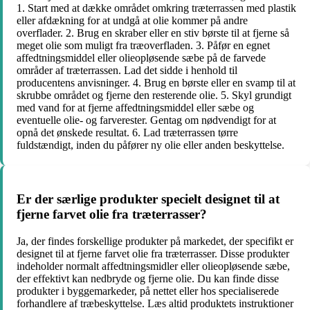
1. Start med at dække området omkring træterrassen med plastik
eller afdækning for at undgå at olie kommer på andre
overflader. 2. Brug en skraber eller en stiv børste til at fjerne så
meget olie som muligt fra træoverfladen. 3. Påfør en egnet
affedtningsmiddel eller olieopløsende sæbe på de farvede
områder af træterrassen. Lad det sidde i henhold til
producentens anvisninger. 4. Brug en børste eller en svamp til at
skrubbe området og fjerne den resterende olie. 5. Skyl grundigt
med vand for at fjerne affedtningsmiddel eller sæbe og
eventuelle olie- og farverester. Gentag om nødvendigt for at
opnå det ønskede resultat. 6. Lad træterrassen tørre
fuldstændigt, inden du påfører ny olie eller anden beskyttelse.
Er der særlige produkter specielt designet til at
fjerne farvet olie fra træterrasser?
Ja, der findes forskellige produkter på markedet, der specifikt er
designet til at fjerne farvet olie fra træterrasser. Disse produkter
indeholder normalt affedtningsmidler eller olieopløsende sæbe,
der effektivt kan nedbryde og fjerne olie. Du kan finde disse
produkter i byggemarkeder, på nettet eller hos specialiserede
forhandlere af træbeskyttelse. Læs altid produktets instruktioner