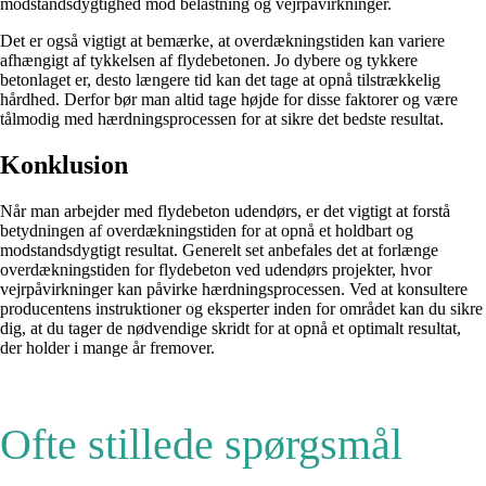
modstandsdygtighed mod belastning og vejrpåvirkninger.
Det er også vigtigt at bemærke, at overdækningstiden kan variere
afhængigt af tykkelsen af flydebetonen. Jo dybere og tykkere
betonlaget er, desto længere tid kan det tage at opnå tilstrækkelig
hårdhed. Derfor bør man altid tage højde for disse faktorer og være
tålmodig med hærdningsprocessen for at sikre det bedste resultat.
Konklusion
Når man arbejder med flydebeton udendørs, er det vigtigt at forstå
betydningen af overdækningstiden for at opnå et holdbart og
modstandsdygtigt resultat. Generelt set anbefales det at forlænge
overdækningstiden for flydebeton ved udendørs projekter, hvor
vejrpåvirkninger kan påvirke hærdningsprocessen. Ved at konsultere
producentens instruktioner og eksperter inden for området kan du sikre
dig, at du tager de nødvendige skridt for at opnå et optimalt resultat,
der holder i mange år fremover.
Ofte stillede spørgsmål