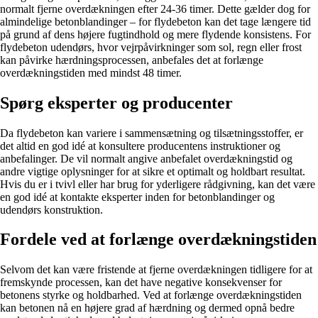
normalt fjerne overdækningen efter 24-36 timer. Dette gælder dog for
almindelige betonblandinger – for flydebeton kan det tage længere tid
på grund af dens højere fugtindhold og mere flydende konsistens. For
flydebeton udendørs, hvor vejrpåvirkninger som sol, regn eller frost
kan påvirke hærdningsprocessen, anbefales det at forlænge
overdækningstiden med mindst 48 timer.
Spørg eksperter og producenter
Da flydebeton kan variere i sammensætning og tilsætningsstoffer, er
det altid en god idé at konsultere producentens instruktioner og
anbefalinger. De vil normalt angive anbefalet overdækningstid og
andre vigtige oplysninger for at sikre et optimalt og holdbart resultat.
Hvis du er i tvivl eller har brug for yderligere rådgivning, kan det være
en god idé at kontakte eksperter inden for betonblandinger og
udendørs konstruktion.
Fordele ved at forlænge overdækningstiden
Selvom det kan være fristende at fjerne overdækningen tidligere for at
fremskynde processen, kan det have negative konsekvenser for
betonens styrke og holdbarhed. Ved at forlænge overdækningstiden
kan betonen nå en højere grad af hærdning og dermed opnå bedre