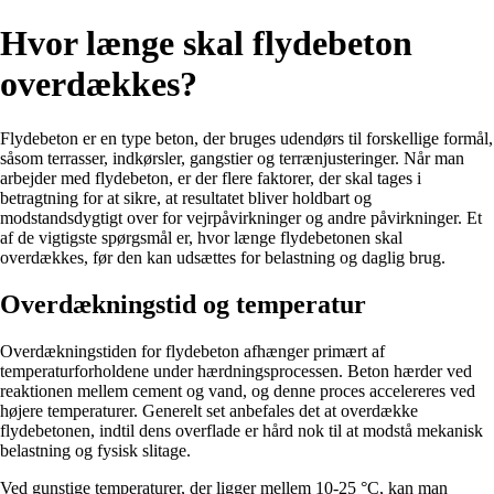
Hvor længe skal flydebeton
overdækkes?
Flydebeton er en type beton, der bruges udendørs til forskellige formål,
såsom terrasser, indkørsler, gangstier og terrænjusteringer. Når man
arbejder med flydebeton, er der flere faktorer, der skal tages i
betragtning for at sikre, at resultatet bliver holdbart og
modstandsdygtigt over for vejrpåvirkninger og andre påvirkninger. Et
af de vigtigste spørgsmål er, hvor længe flydebetonen skal
overdækkes, før den kan udsættes for belastning og daglig brug.
Overdækningstid og temperatur
Overdækningstiden for flydebeton afhænger primært af
temperaturforholdene under hærdningsprocessen. Beton hærder ved
reaktionen mellem cement og vand, og denne proces accelereres ved
højere temperaturer. Generelt set anbefales det at overdække
flydebetonen, indtil dens overflade er hård nok til at modstå mekanisk
belastning og fysisk slitage.
Ved gunstige temperaturer, der ligger mellem 10-25 °C, kan man