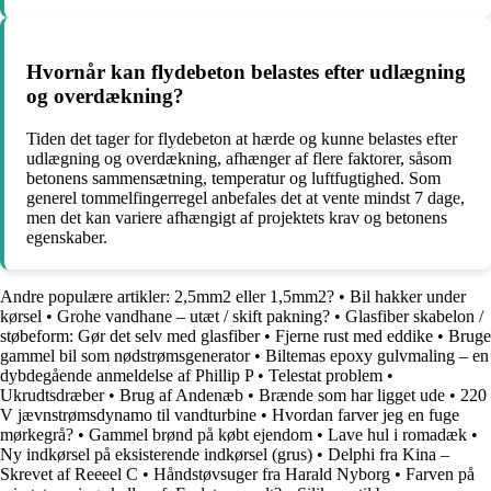
Hvornår kan flydebeton belastes efter udlægning
og overdækning?
Tiden det tager for flydebeton at hærde og kunne belastes efter
udlægning og overdækning, afhænger af flere faktorer, såsom
betonens sammensætning, temperatur og luftfugtighed. Som
generel tommelfingerregel anbefales det at vente mindst 7 dage,
men det kan variere afhængigt af projektets krav og betonens
egenskaber.
Andre populære artikler:
2,5mm2 eller 1,5mm2?
•
Bil hakker under
kørsel
•
Grohe vandhane – utæt / skift pakning?
•
Glasfiber skabelon /
støbeform: Gør det selv med glasfiber
•
Fjerne rust med eddike
•
Bruge
gammel bil som nødstrømsgenerator
•
Biltemas epoxy gulvmaling – en
dybdegående anmeldelse af Phillip P
•
Telestat problem
•
Ukrudtsdræber
•
Brug af Andenæb
•
Brænde som har ligget ude
•
220
V jævnstrømsdynamo til vandturbine
•
Hvordan farver jeg en fuge
mørkegrå?
•
Gammel brønd på købt ejendom
•
Lave hul i romadæk
•
Ny indkørsel på eksisterende indkørsel (grus)
•
Delphi fra Kina –
Skrevet af Reeeel C
•
Håndstøvsuger fra Harald Nyborg
•
Farven på