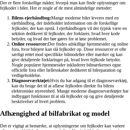
Der er flere forskellige måder, hvorpå man kan finde oplysninger om
fejlkoder i biler. Her er nogle af de mest almindelige metoder:
Bilens ejerhåndbog:
Mange moderne biler leveres med en
ejerhåndbog, der indeholder information om de forskellige
fejlkoder, der kan opstå. I ejerhåndbogen vil der typisk være en
sektion dedikeret til fejlkoder, der forklarer, hvad hver kode
betyder, og hvad der bør gøres for at løse problemet.
Online ressourcer:
Der findes adskillige hjemmesider og online
fora, hvor bilejere kan slå fejlkoder op. Disse ressourcer er ofte
særligt rettet mod specifikke bilmodeller eller mærker og kan
give detaljerede forklaringer på, hvad hver fejlkode betyder.
Nogle populære hjemmesider inkluderer bilmærkernes egne
officielle fora eller fællesskaber dedikeret til bilreparation og
vedligeholdelse.
Diagnoseværktøjet:
Hvis du har adgang til et diagnoseværktøj,
kan du bruge det til at aflæse fejlkoden direkte fra bilens
elektroniske styreenhed. Mange moderne diagnoseværktøjer har
indbygget funktioner til at slå fejlkoder op og give detaljerede
beskrivelser af hvert problem.
Afhængighed af bilfabrikat og model
Det er vigtigt at bemærke, at oplysningerne om fejlkoder kan variere