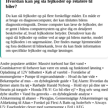
Hvordan kan jeg slå fejlkoder op relatere til
biler?
Du kan slå fejlkoder op på flere forskellige måder. En måde er
at bruge en diagnosecomputer, der kan tilsluttes bilens
diagnosticeringsstik. Denne computer kan læse de fejlkoder, der
er gemt i bilens computersystem og give dig en detaljeret
beskrivelse af, hvad fejlkoderne betyder. Derudover kan du
også slå fejlkoder op online ved at søge på bilens mærke, model
og fejlkoden i en søgemaskine. Der findes mange hjemmesider
og fora dedikeret til bilmekanik, hvor du kan finde information
om specifikke fejlkoder og mulige løsninger.
Andre populære artikler:
Massivt træbord har fået vand
•
Granitskærver til forhaver kan være en smuk og funktionel løsning
•
Opladning af 12V bilbatteri
•
Køb af varebil – Forståelse af
momsreglerne
•
Pumpe til regnvandstønde – Hvad du bør vide
•
Bekæmpelse af mus – en dybdegående guide
•
Tøj Alarm: Hvordan du
fjerner alarm fra tøj
•
Rørbøjle Harald Nyborg – Hold styr på dine rør
•
Stearin på trægulv
•
Honda FR-V: Go bil eller ej?
•
Byg selv seng med
dybe skuffer
•
Vand fra genveks – en dybdegående analyse
•
Afskærmning til altaner – Plexiglas, Gennemsigtige Afskærmninger og
Afdækning til Altan
•
Forskel på Flexi A Batts og IsolerSelv
•
Aiways
U5: Fasefordeler clever med varmepumpe
•
Fejl i AEG