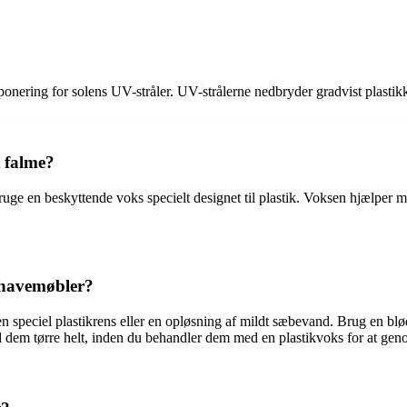
onering for solens UV-stråler. UV-strålerne nedbryder gradvist plastik
t falme?
 bruge en beskyttende voks specielt designet til plastik. Voksen hjælpe
 havemøbler?
speciel plastikrens eller en opløsning af mildt sæbevand. Brug en blød b
ad dem tørre helt, inden du behandler dem med en plastikvoks for at gen