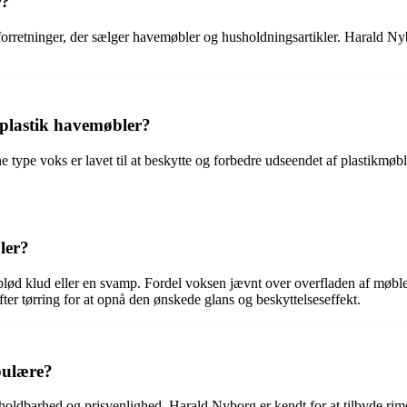
r?
orretninger, der sælger havemøbler og husholdningsartikler. Harald Nybo
 plastik havemøbler?
nne type voks er lavet til at beskytte og forbedre udseendet af plastikmø
ler?
blød klud eller en svamp. Fordel voksen jævnt over overfladen af møbler
ter tørring for at opnå den ønskede glans og beskyttelseseffekt.
pulære?
oldbarhed og prisvenlighed. Harald Nyborg er kendt for at tilbyde rimeli