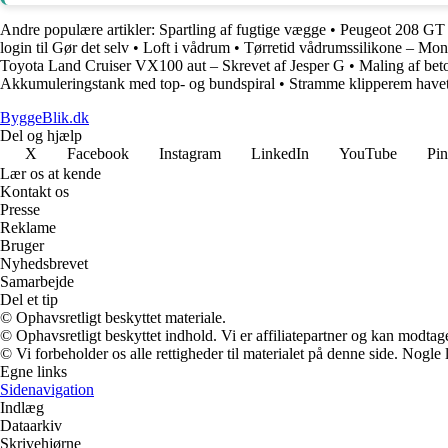
Andre populære artikler:
Spartling af fugtige vægge
•
Peugeot 208 GT 
login til Gør det selv
•
Loft i vådrum
•
Tørretid vådrumssilikone – Mont
Toyota Land Cruiser VX100 aut – Skrevet af Jesper G
•
Maling af bet
Akkumuleringstank med top- og bundspiral
•
Stramme klipperem havet
ByggeBlik.dk
Del og hjælp
X
Facebook
Instagram
LinkedIn
YouTube
Pin
Lær os at kende
Kontakt os
Presse
Reklame
Bruger
Nyhedsbrevet
Samarbejde
Del et tip
© Ophavsretligt beskyttet materiale.
© Ophavsretligt beskyttet indhold. Vi er affiliatepartner og kan modtag
© Vi forbeholder os alle rettigheder til materialet på denne side. Nogle
Egne links
Sidenavigation
Indlæg
Dataarkiv
Skrivehjørne