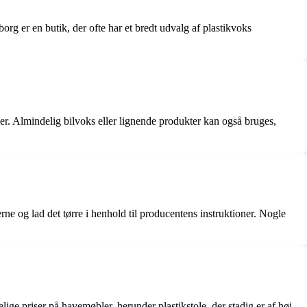
rg er en butik, der ofte har et bredt udvalg af plastikvoks
bler. Almindelig bilvoks eller lignende produkter kan også bruges,
ne og lad det tørre i henhold til producentens instruktioner. Nogle
ge priser på havemøbler, herunder plastikstole, der stadig er af høj