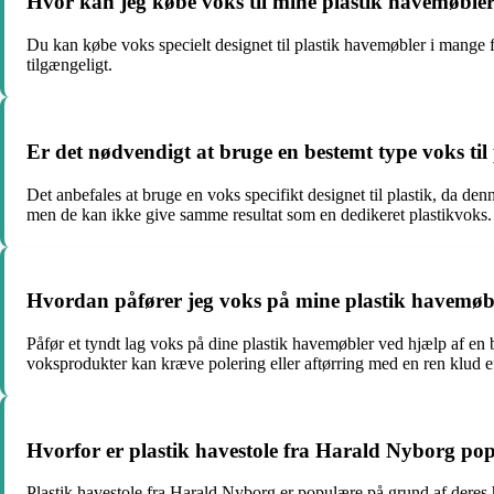
Hvor kan jeg købe voks til mine plastik havemøble
Du kan købe voks specielt designet til plastik havemøbler i mange f
tilgængeligt.
Er det nødvendigt at bruge en bestemt type voks til
Det anbefales at bruge en voks specifikt designet til plastik, da de
men de kan ikke give samme resultat som en dedikeret plastikvoks.
Hvordan påfører jeg voks på mine plastik havemøb
Påfør et tyndt lag voks på dine plastik havemøbler ved hjælp af en 
voksprodukter kan kræve polering eller aftørring med en ren klud ef
Hvorfor er plastik havestole fra Harald Nyborg po
Plastik havestole fra Harald Nyborg er populære på grund af deres h