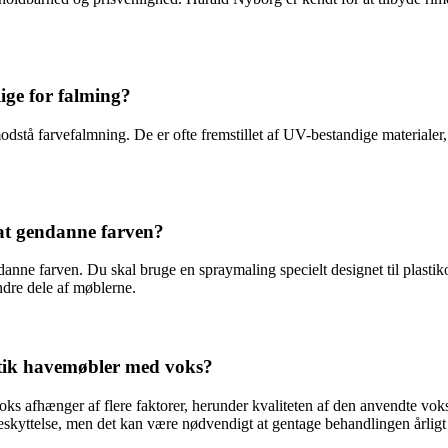
ige for falming?
odstå farvefalmning. De er ofte fremstillet af UV-bestandige materialer
at gendanne farven?
ndanne farven. Du skal bruge en spraymaling specielt designet til plasti
ndre dele af møblerne.
astik havemøbler med voks?
voks afhænger af flere faktorer, herunder kvaliteten af den anvendte vo
eskyttelse, men det kan være nødvendigt at gentage behandlingen årligt f