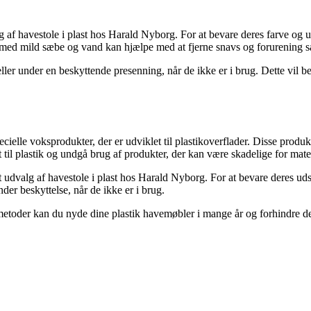
g af havestole i plast hos Harald Nyborg. For at bevare deres farve og 
 med mild sæbe og vand kan hjælpe med at fjerne snavs og forurening 
ler under en beskyttende presenning, når de ikke er i brug. Dette vil b
ielle voksprodukter, der er udviklet til plastikoverflader. Disse produkt
et til plastik og undgå brug af produkter, der kan være skadelige for mate
t udvalg af havestole i plast hos Harald Nyborg. For at bevare deres u
er beskyttelse, når de ikke er i brug.
metoder kan du nyde dine plastik havemøbler i mange år og forhindre de