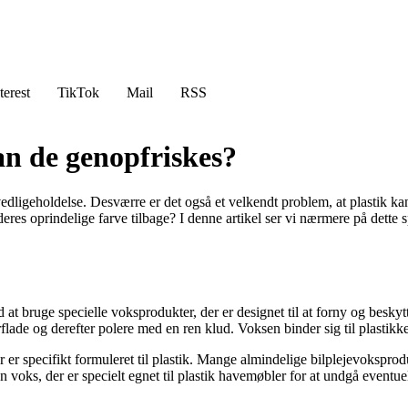
terest
TikTok
Mail
RSS
n de genopfriskes?
ligeholdelse. Desværre er det også et velkendt problem, at plastik kan 
res oprindelige farve tilbage? I denne artikel ser vi nærmere på dette s
t bruge specielle voksprodukter, der er designet til at forny og beskytt
flade og derefter polere med en ren klud. Voksen binder sig til plastik
er er specifikt formuleret til plastik. Mange almindelige bilplejevokspr
en voks, der er specielt egnet til plastik havemøbler for at undgå eventue