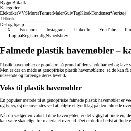
ByggeBlik.dk
Kategorier
Elektriker
VVS
Murer
Tømrer
Maler
Gulv
Tag
Kloak
Tendenser
Værktøj
Del og hjælp
X
Facebook
Instagram
LinkedIn
YouTube
Pin
Log på
Registrér dig
Nyhedsbrev
Falmede plastik havemøbler – ka
Plastik havemøbler er populære på grund af deres holdbarhed og lave ved
Men er der en måde at genopfriske plastik havemøblerne, så de kan få de
udseende og forlænge deres levetid.
Voks til plastik havemøbler
En populær metode til at genopfriske falmede plastik havemøbler er ved a
og typer, og de anvendes ved at påføre et tyndt lag på den falmede over
Når du vælger en voks til dine havemøbler, er det vigtigt at finde en, d
kan være skadelige for materialet over tid. Det er derfor bedst at finde 