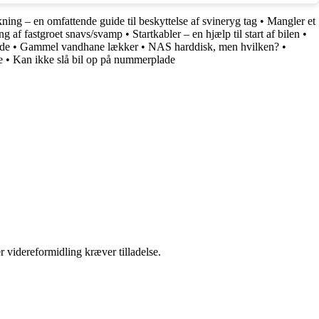
ing – en omfattende guide til beskyttelse af svineryg tag
•
Mangler et
g af fastgroet snavs/svamp
•
Startkabler – en hjælp til start af bilen
•
ide
•
Gammel vandhane lækker
•
NAS harddisk, men hvilken?
•
e
•
Kan ikke slå bil op på nummerplade
r videreformidling kræver tilladelse.