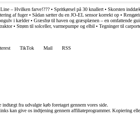
Line – Hvilken farve!???
•
Spritkørsel på 30 knallert
•
Skorsten inddækn
ering af fuger
•
Sådan sætter du en JO-EL sensor korrekt op
•
Rengørin
ongulv i kælder
•
Græsfrø til haven og græsplænen – en omfattende gu
raktor
•
Strøm til solceller, varmepumpe og elbil
•
Tegninger til carport
terest
TikTok
Mail
RSS
e indtægt fra udvalgte køb foretaget gennem vores side.
 links kan give os indtjening gennem affiliateprogrammer. Kopiering elle