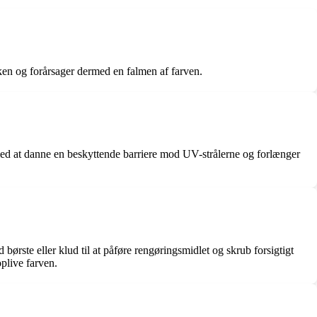
ken og forårsager dermed en falmen af farven.
r med at danne en beskyttende barriere mod UV-strålerne og forlænger
ørste eller klud til at påføre rengøringsmidlet og skrub forsigtigt
oplive farven.